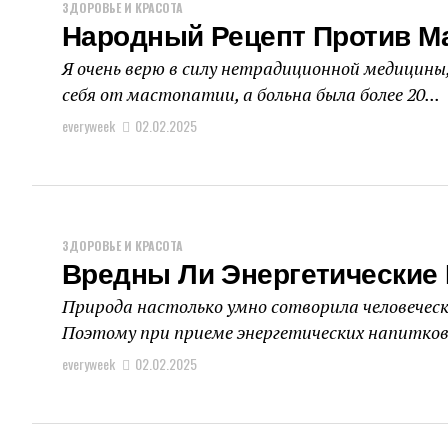
ЗДОРОВЬЕ И КРАСОТА
Народный Рецепт Против М
Я очень верю в силу нетрадиционной медицины,
себя от мастопатии, а больна была бо­лее 20...
everyweek
02.02.2025
ЗДОРОВЬЕ И КРАСОТА
Вредны Ли Энергетические 
Природа настолько умно сотворила человечески
Поэтому при приеме энергетических напитков, 
everyweek
02.02.2025