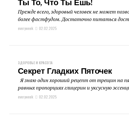
Ты То, Что Ты Ешь!
Прежде всего, здоровый человек не может поз
более фастфудом. Достаточно питаться досту
everyweek
02.02.2025
ЗДОРОВЬЕ И КРАСОТА
Секрет Гладких Пяточек
Я знаю один хороший рецепт от трещин на пят
равных пропорциях глицерин и уксусную эссенцию
everyweek
02.02.2025