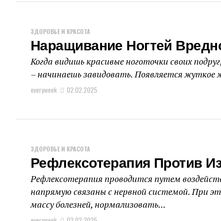
ЗДОРОВЬЕ И КРАСОТА
Наращивание Ногтей Вредн
Когда видишь красивые ноготочки своих подруг
– начинаешь завидовать. Появляется жуткое ж
everyweek
02.02.2025
ЗДОРОВЬЕ И КРАСОТА
Рефлексотерапия Против И
Рефлексотерапия проводится путем воздейств
напрямую связаны с нервной системой. При 
массу болезней, нормализовать...
everyweek
02.02.2025