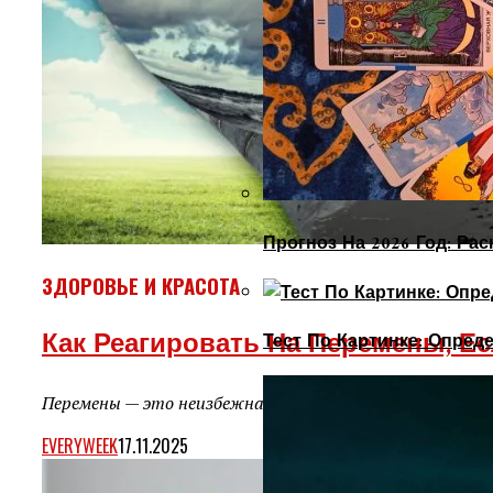
Прогноз На 2026 Год: Ра
ЗДОРОВЬЕ И КРАСОТА
Как Реагировать На Перемены, Е
Тест По Картинке: Опре
Перемены — это неизбежная часть жизни, но часто они
EVERYWEEK
17.11.2025