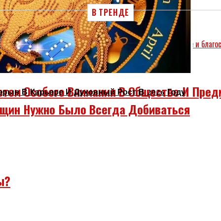
В ТРЕНДЕ
том Особого Внимания В Обществе И Пред
орыв В Карьере И Духовный Рост В 2026 Году
щин Нужно Было Всегда Добиваться
ы?