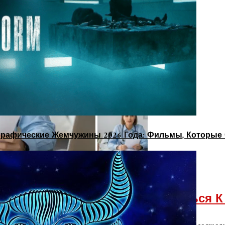
рафические Жемчужины 2026 Года: Фильмы, Которые 
аспознать, Когда Пора Обратиться К