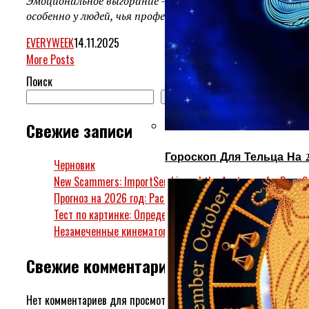
Эмоциональное выгорание — это не просто «усталость 
особенно у людей, чья профессия...
EVERYWEEK
14.11.2025
More Posts
Поиск
Поиск
Свежие записи
Гороскоп Для Тельца На 
Черновик
New Scammers: ImportSend.io and the Anatomy of a Pure 
Прогноз на 2026 год: Расклад Таро по месяцам
Тест по картинке: Определение уникальных возможносте
Незамеченные кинематографические жемчужины 2026 год
Свежие комментарии
Нет комментариев для просмотра.