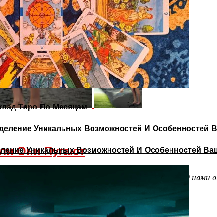
склад Таро По Месяцам
сли Они Пугают
деление Уникальных Возможностей И Особенностей Ва
 могут вызывать страх и беспокойство. Порой перед нами о