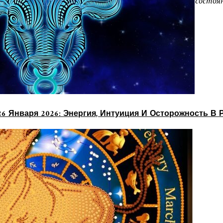
от работы» или «плохое настроение». Это серьёзное состоян
26 Января 2026: Энергия, Интуиция И Осторожность В 
Scam
й и особенностей вашей личности
а: фильмы, которые стоит посмотреть