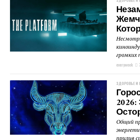
ЗДОРОВЬЕ И 
Неза
Жемч
Кото
Несмотря
киноинду
громких п
everyweek
ЗДОРОВЬЕ И 
Горос
2026:
Осто
Общий пр
энергети
прилив с