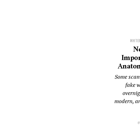
ИНТЕ
N
Impor
Anatom
Some scams
fake w
overnig
modern, an
e