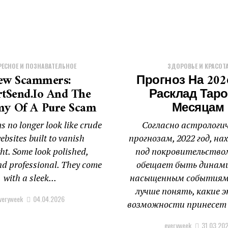
РЕСНОЕ И ПОЗНАВАТЕЛЬНОЕ
ЗДОРОВЬЕ И КРАСОТ
ew Scammers:
Прогноз На 202
tSend.io And The
Расклад Таро
y Of A Pure Scam
Месяцам
 no longer look like crude
Согласно астрологи
ebsites built to vanish
прогнозам, 2022 год, н
ht. Some look polished,
под покровительство
d professional. They come
обещает быть динам
with a sleek...
насыщенным событиям
лучше понять, какие э
veryweek
04.04.2026
возможности принесет 
everyweek
31.03.20