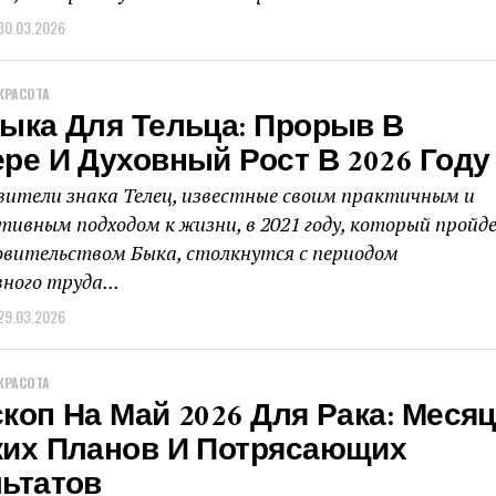
30.03.2026
КРАСОТА
ыка Для Тельца: Прорыв В
ре И Духовный Рост В 2026 Году
ители знака Телец, известные своим практичным и
тивным подходом к жизни, в 2021 году, который пройд
овительством Быка, столкнутся с периодом
ного труда...
29.03.2026
КРАСОТА
коп На Май 2026 Для Рака: Месяц
ких Планов И Потрясающих
льтатов