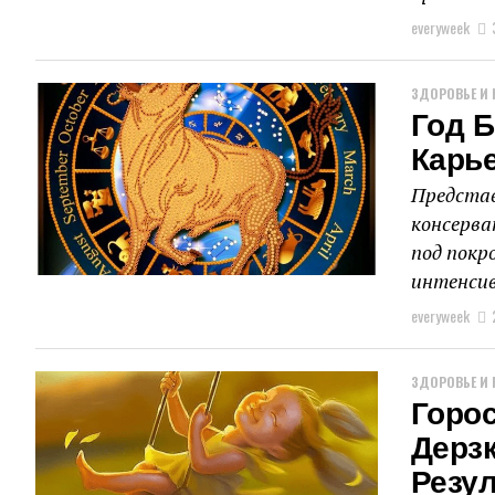
everyweek
ЗДОРОВЬЕ И 
Год Б
Карье
Представ
консерва
под покр
интенсив
everyweek
ЗДОРОВЬЕ И 
Горос
Дерз
Резу