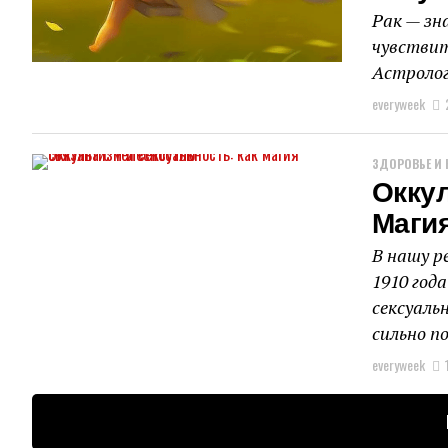
Рак — зн
чувствит
Астролог
everyweek
ЗДОРОВЬЕ И 
Оккул
Маги
В нашу р
1910 год
сексуаль
сильно п
everyweek