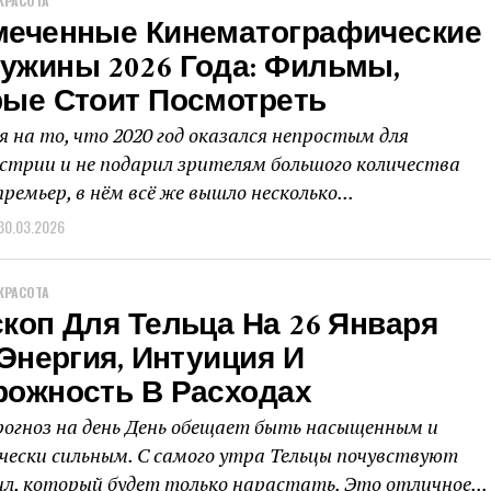
КРАСОТА
меченные Кинематографические
ужины 2026 Года: Фильмы,
рые Стоит Посмотреть
 на то, что 2020 год оказался непростым для
стрии и не подарил зрителям большого количества
ремьер, в нём всё же вышло несколько...
30.03.2026
КРАСОТА
коп Для Тельца На 26 Января
 Энергия, Интуиция И
рожность В Расходах
огноз на день День обещает быть насыщенным и
чески сильным. С самого утра Тельцы почувствуют
ил, который будет только нарастать. Это отличное...