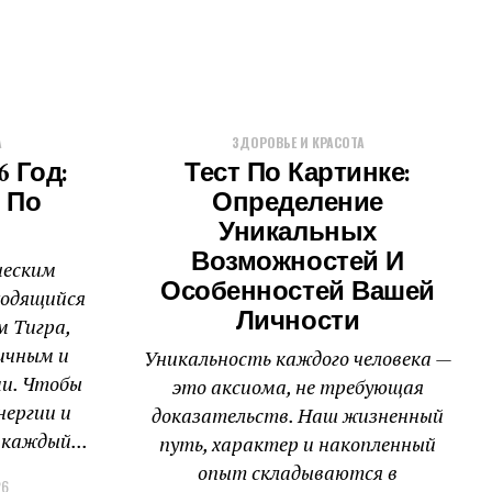
А
ЗДОРОВЬЕ И КРАСОТА
6 Год:
Тест По Картинке:
 По
Определение
Уникальных
Возможностей И
ческим
Особенностей Вашей
аходящийся
Личности
м Тигра,
ичным и
Уникальность каждого человека —
и. Чтобы
это аксиома, не требующая
нергии и
доказательств. Наш жизненный
каждый...
путь, характер и накопленный
опыт складываются в
26