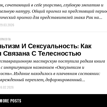
ак, сочетающий в себе упорство, глубокую эмпатию и
ельную натуру. Общий прогноз на предстоящий перио
ический прогноз для представителей знака Рак на...
29.03.2026
КРАСОТА
ьтизм И Сексуальность: Как
я Связана С Телесностью
еставрационную мастерскую поступила редкая книга
а с интригующим названием «Оккультизм и
ность». Издание находилось в плачевном состоянии:
оврежденный переплет, деформированный...
16.02.2026
MORE POSTS