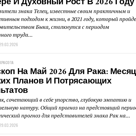
ре И Духовный Рост В 2026 Году
ители знака Телец, известные своим практичным и
тивным подходом к жизни, в 2021 году, который пройд
овительством Быка, столкнутся с периодом
ного труда...
29.03.2026
КРАСОТА
коп На Май 2026 Для Рака: Месяц
ких Планов И Потрясающих
льтатов
ак, сочетающий в себе упорство, глубокую эмпатию и
ельную натуру. Общий прогноз на предстоящий перио
ический прогноз для представителей знака Рак на...
29.03.2026