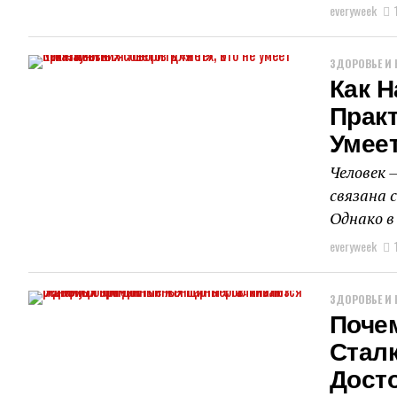
everyweek
ЗДОРОВЬЕ И 
Как Н
Практ
Умее
Человек 
связана 
Однако в
everyweek
ЗДОРОВЬЕ И 
Поче
Стал
Дост