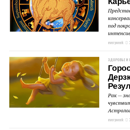
Карье
Представ
консерва
под покр
интенсив
everyweek
ЗДОРОВЬЕ И 
Горос
Дерз
Резу
Рак — зн
чувствит
Астролог
everyweek