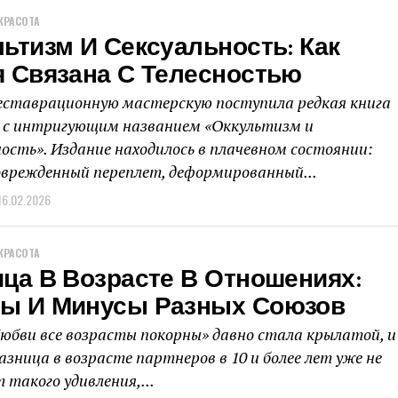
КРАСОТА
ьтизм И Сексуальность: Как
я Связана С Телесностью
еставрационную мастерскую поступила редкая книга
а с интригующим названием «Оккультизм и
ность». Издание находилось в плачевном состоянии:
оврежденный переплет, деформированный...
16.02.2026
КРАСОТА
ца В Возрасте В Отношениях:
ы И Минусы Разных Союзов
юбви все возрасты покорны» давно стала крылатой, и
азница в возрасте партнеров в 10 и более лет уже не
 такого удивления,...