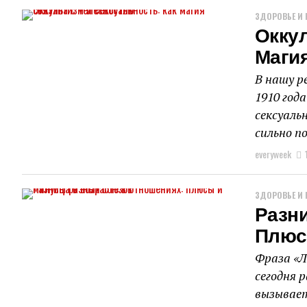
ЗДОРОВЬЕ И 
Оккул
Маги
В нашу р
1910 год
сексуаль
сильно п
everyweek
ЗДОРОВЬЕ И 
Разни
Плюс
Фраза «Л
сегодня р
вызывает