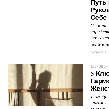
Путь 
Руко
Себе
Известна
определя
заключен
понимани
everyweek
ЗДОРОВЬЕ И 
5 Кл
Гарм
Женс
1. Эмоци
шагом к 
эмоций. 