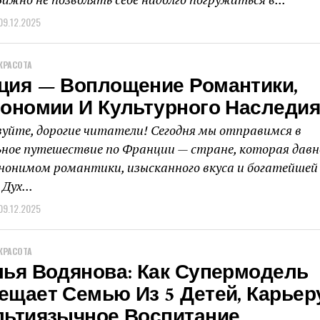
09.12.2025
КРАСОТА
ция — Воплощение Романтики,
рономии И Культурного Наследия
уйте, дорогие читатели! Сегодня мы отправимся в
ное путешествие по Франции — стране, которая давн
нонимом романтики, изысканного вкуса и богатейшей
Дух...
09.12.2025
КРАСОТА
лья Водянова: Как Супермодель
ещает Семью Из 5 Детей, Карьер
льтиязычное Воспитание