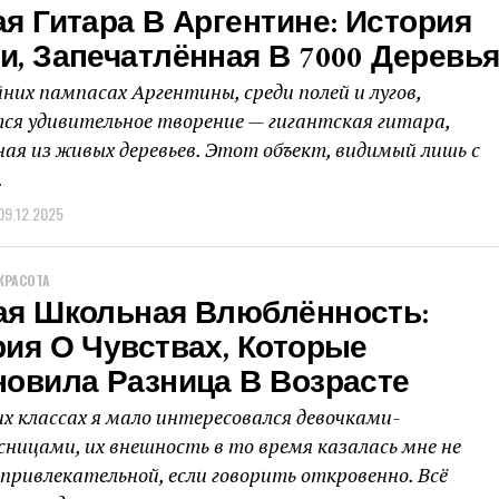
я Гитара В Аргентине: История
, Запечатлённая В 7000 Деревь
йних пампасах Аргентины, среди полей и лугов,
ся удивительное творение — гигантская гитара,
ая из живых деревьев. Этот объект, видимый лишь с
.
09.12.2025
КРАСОТА
ая Школьная Влюблённость:
ия О Чувствах, Которые
новила Разница В Возрасте
х классах я мало интересовался девочками-
сницами, их внешность в то время казалась мне не
привлекательной, если говорить откровенно. Всё