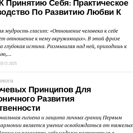
К Принятию Себя: Практическое
водство По Развитию Любви К
я мудрость гласит: «Отношение человека к себе
ет отношение к нему окружающих». В этой фразе
а глубокая истина. Размышляя над ней, приходишь к
ю,...
09.12.2025
КРАСОТА
ючевых Принципов Для
оничного Развития
твенности
ональная гигиена и защита личных границ Первым
гармонии является умение освобождаться от тяжелых
Важно не позволять себе надолго погружаться в...