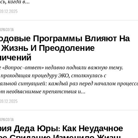
ь, когда в...
09.12.2025
КРАСОТА
Родовые Программы Влияют На
 Жизнь И Преодоление
ничений
е «Вопрос-ответ» недавно подняли важную тему.
 проходящая процедуру ЭКО, столкнулась с
альной ситуацией: каждый раз перед началом процесс
т необъяснимые препятствия и...
09.12.2025
КРАСОТА
рия Деда Юры: Как Неудачное