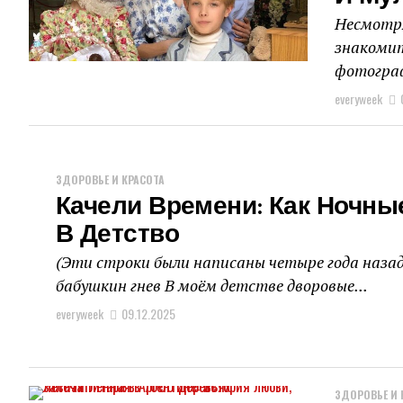
Несмотря
знакомит
фотограф
everyweek
ЗДОРОВЬЕ И КРАСОТА
Качели Времени: Как Ночн
В Детство
(Эти строки были написаны четыре года назад,
бабушкин гнев В моём детстве дворовые...
everyweek
09.12.2025
ЗДОРОВЬЕ И 