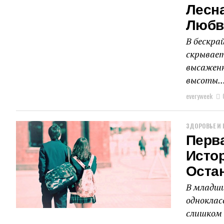
Лесна
Любви
В бескра
скрывает
высаженн
высоты..
everyweek
ЗДОРОВЬЕ И 
Перв
Истор
Оста
В младши
одноклас
слишком 