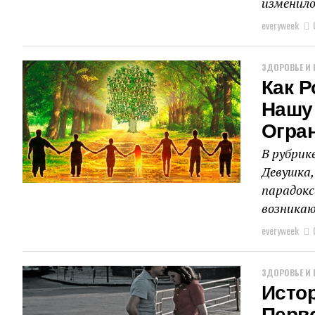
изменилос
everyweek
ЗДОРОВЬЕ И 
Как 
Нашу
Огра
В рубрик
Девушка,
парадокс
возникаю
everyweek
ЗДОРОВЬЕ И 
Исто