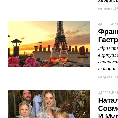
everyweek
ЗДОРОВЬЕ И 
Фран
Гаст
Здравств
виртуаль
стала си
истории. 
everyweek
ЗДОРОВЬЕ И 
Ната
Совм
И Му