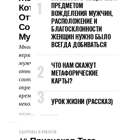
ПРЕДМЕТОМ
Которые
ВОЖДЕЛЕНИЯ МУЖЧИН,
Отталкивают
РАСПОЛОЖЕНИЕ И
Современных
БЛАГОСКЛОННОСТИ
Мужчин
ЖЕНЩИН НУЖНО БЫЛО
ВСЕГДА ДОБИВАТЬСЯ
Многие женщины до сих пор
верят, что для привлечения
мужчины и построения серьезных
ЧТО НАМ СКАЖУТ
отношений нужно
МЕТАФОРИЧЕСКИЕ
соответствовать какому-то
КАРТЫ?
определенному образу. Однако
времена меняются, и
УРОК ЖИЗНИ (РАССКАЗ)
некоторые...
everyweek
16.02.2026
ЗДОРОВЬЕ И КРАСОТА