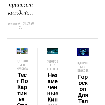
принесет
каждый...
everyweek
31.03.20
26
ЗДОРОВ
ЗДОРОВ
ЗДОРОВ
ЬЕ И
ЬЕ И
ЬЕ И
КРАСОТА
КРАСОТА
КРАСОТА
Тес
Нез
Гор
Т По
Аме
Оск
Кар
Чен
Оп
Тин
Ные
Для
Ке:
Кин
Тел