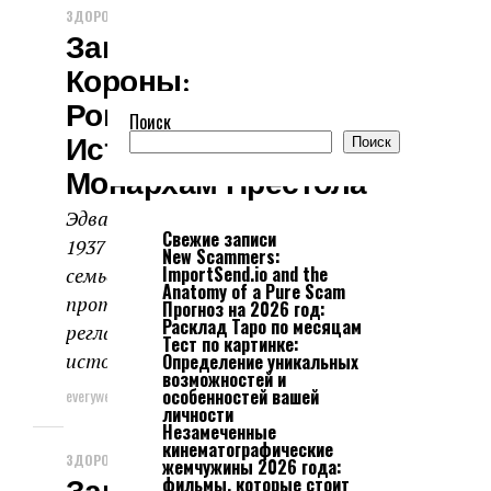
ЗДОРОВЬЕ И КРАСОТА
Запретная Любовь
Короны:
Романтические
Поиск
Истории, Стоившие
Поиск
Монархам Престола
Эдвард VIII и Уоллис Симпсон,
Свежие записи
1937 год Жизнь в королевской
New Scammers:
ImportSend.io and the
семье — это жизнь по строгому
Anatomy of a Pure Scam
протоколу, где каждое действие
Прогноз на 2026 год:
Расклад Таро по месяцам
регламентировано. Однако
Тест по картинке:
история знает...
Определение уникальных
возможностей и
everyweek
16.02.2026
особенностей вашей
личности
Незамеченные
кинематографические
ЗДОРОВЬЕ И КРАСОТА
жемчужины 2026 года:
фильмы, которые стоит