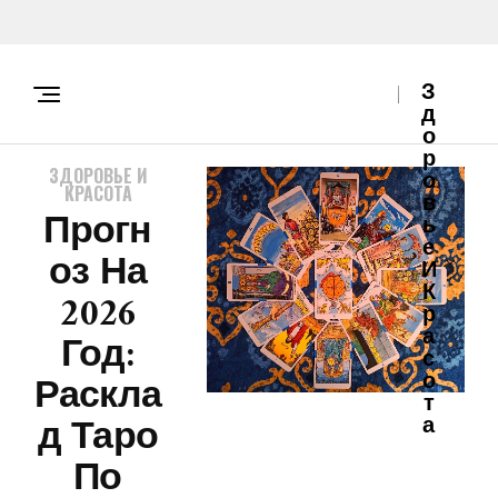
З
Д
О
Р
ЗДОРОВЬЕ И
О
КРАСОТА
В
Прогн
Ь
Е
Оз На
И
К
2026
Р
А
Год:
С
О
Раскла
Т
Д Таро
А
По