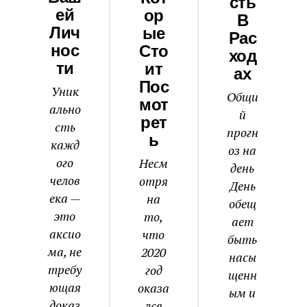
Сть
Ей
Ор
В
Лич
Ые
Рас
Нос
Сто
Ход
Ти
Ит
Ах
Пос
Уник
Общи
Мот
ально
й
Рет
сть
прогн
Ь
кажд
оз на
ого
Несм
день
челов
отря
День
ека —
на
обещ
это
то,
ает
аксио
что
быть
ма, не
2020
насы
требу
год
щенн
ющая
оказа
ым и
доказ
лся