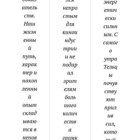
энерг
атель
непро
етич
ств.
стым
ески
Наш
для
сильн
жизн
кинои
ым. С
енны
ндус
самог
й
трии
о
путь,
и не
утра
харак
подар
Тельц
тер и
ил
ы
накоп
зрит
почув
ленны
елям
ству
й
боль
ют
опыт
шого
прил
склад
колич
ив
ываю
еств
сил,
тся в
а
кото
непов
громк
рый