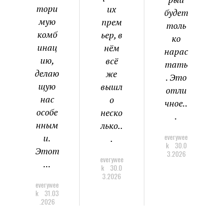
тори
их
будет
мую
прем
толь
комб
ьер, в
ко
инац
нём
нарас
ию,
всё
тать
делаю
же
. Это
щую
вышл
отли
нас
о
чное..
особе
неско
.
нным
лько..
everywee
и.
.
k
30.0
Этот
3.2026
everywee
...
k
30.0
3.2026
everywee
k
31.03
.2026