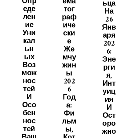
Опр
Ема
Ьца
Еде
Тог
На
Лен
Раф
26
Ие
Иче
Янв
Уни
Ски
Аря
Кал
Е
202
Ьн
Же
6:
Ых
Мчу
Эне
Воз
Жин
Рги
Мож
Ы
Я,
Нос
202
Инт
Тей
6
Уиц
И
Год
Ия
Осо
А:
И
Бен
Фи
Ост
Нос
Льм
Оро
Тей
Ы,
Жно
Ваш
Кот