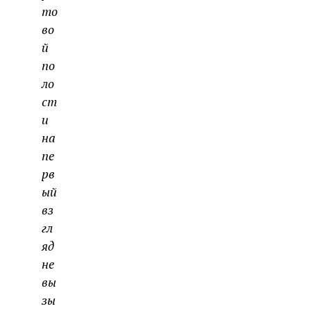
то
во
й
по
ло
ст
и
на
пе
рв
ый
вз
гл
яд
не
вы
зы