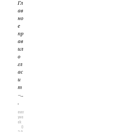
Гл
ав
но
е
пр
ав
ил
о
гл
ас
и
т
–..
.
ever
ywe
ek
0
2.0