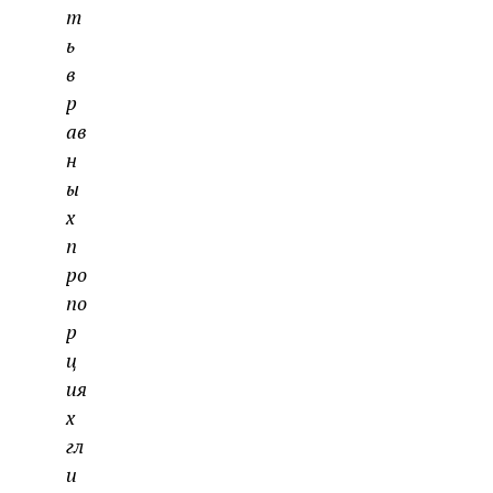
т
ь
в
р
ав
н
ы
х
п
ро
по
р
ц
ия
х
гл
и