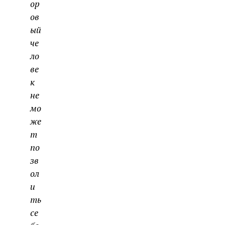
ор
ов
ый
че
ло
ве
к
не
мо
же
т
по
зв
ол
и
ть
се