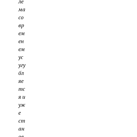
ле
ма
со
вр
ем
ен
ем
ус
угу
бл
яе
тс
я и
уж
е
ст
ан
ов