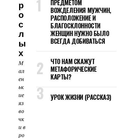
ПРЕДМЕТОМ
Р
ВОЖДЕЛЕНИЯ МУЖЧИН,
О
РАСПОЛОЖЕНИЕ И
С
БЛАГОСКЛОННОСТИ
Л
ЖЕНЩИН НУЖНО БЫЛО
ВСЕГДА ДОБИВАТЬСЯ
Ы
Х
ЧТО НАМ СКАЖУТ
М
МЕТАФОРИЧЕСКИЕ
ал
КАРТЫ?
ен
ьк
ие
УРОК ЖИЗНИ (РАССКАЗ)
яз
во
чк
и в
ро