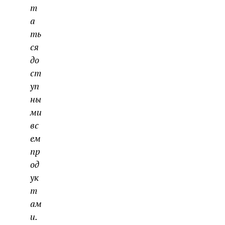
т
а
ть
ся
до
ст
уп
ны
ми
вс
ем
пр
од
ук
т
ам
и.