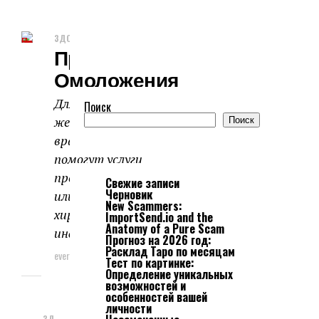
ЗДОРОВЬЕ И КРАСОТА
Процедуры
Омоложения
Для омоложения лица многие
Поиск
женщины идут на сложные
Поиск
врачебные манипуляции. Вам
помогут услуги
профессионального косметолога
Свежие записи
Черновик
или врача по пластической
New Scammers:
хирургии. Эффект зависит от
ImportSend.io and the
Anatomy of a Pure Scam
индивидуальных...
Прогноз на 2026 год:
Расклад Таро по месяцам
everyweek
02.02.2025
Тест по картинке:
Определение уникальных
возможностей и
особенностей вашей
личности
ЗД