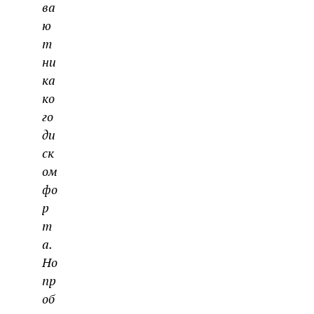
ва
ю
т
ни
ка
ко
го
ди
ск
ом
фо
р
т
а.
Но
пр
об