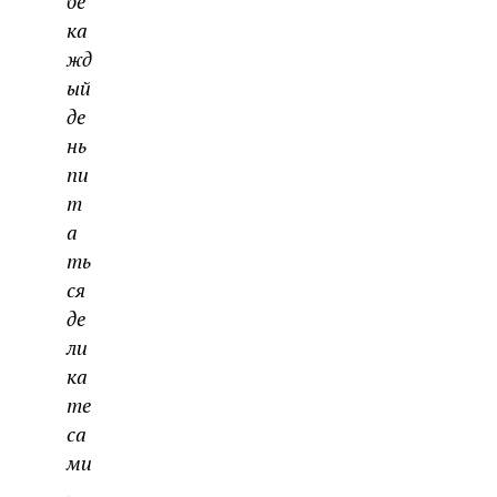
бе
ка
жд
ый
де
нь
пи
т
а
ть
ся
де
ли
ка
те
са
ми
,