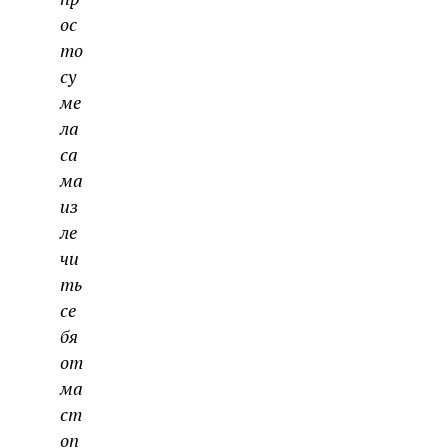
ос
то
су
ме
ла
са
ма
из
ле
чи
ть
се
бя
от
ма
ст
оп