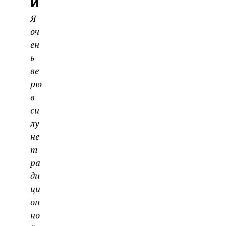
И
Я
оч
ен
ь
ве
рю
в
си
лу
не
т
ра
ди
ци
он
но