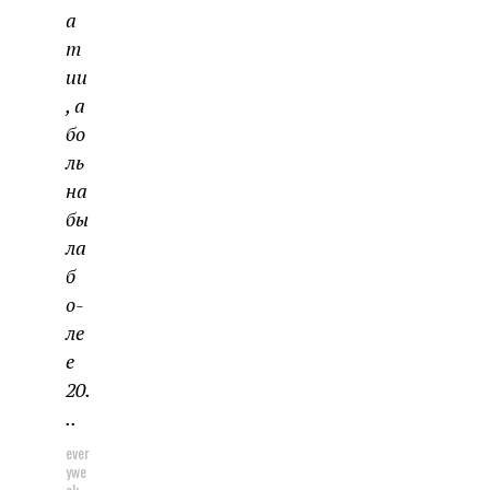
а
т
ии
, а
бо
ль
на
бы
ла
б
о­
ле
е
20.
..
ever
ywe
ek