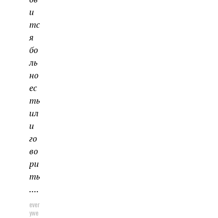
и
тс
я
бо
ль
но
ес
ть
ил
и
го
во
ри
ть
....
ever
ywe