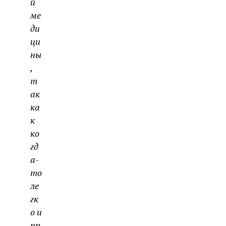
й
ме
ди
ци
ны
,
т
ак
ка
к
ко
гд
а-
то
ле
гк
о и
пр