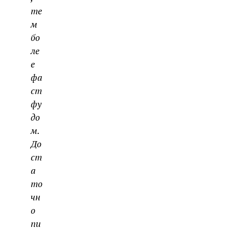
те
м
бо
ле
е
фа
ст
фу
до
м.
До
ст
а
то
чн
о
пи