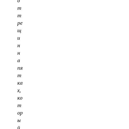
о
т
т
ре
щ
и
н
н
а
пя
т
ка
х,
ко
т
ор
ы
й