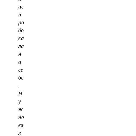
ис
п
ро
бо
ва
ла
н
а
се
бе
.
Н
у
ж
но
вз
я