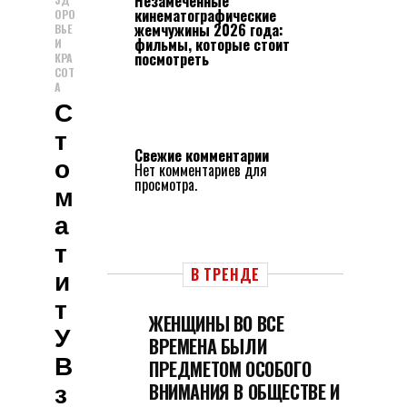
Незамеченные
кинематографические
ОРО
жемчужины 2026 года:
ВЬЕ
фильмы, которые стоит
И
посмотреть
КРА
СОТ
А
С
Т
Свежие комментарии
О
Нет комментариев для
просмотра.
М
А
Т
И
В ТРЕНДЕ
Т
ЖЕНЩИНЫ ВО ВСЕ
У
ВРЕМЕНА БЫЛИ
В
ПРЕДМЕТОМ ОСОБОГО
З
ВНИМАНИЯ В ОБЩЕСТВЕ И