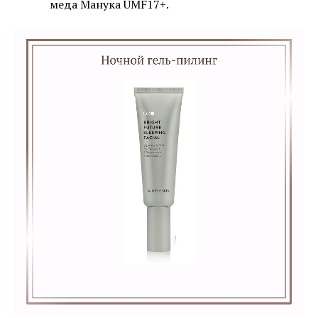
меда Манука UMF17+.