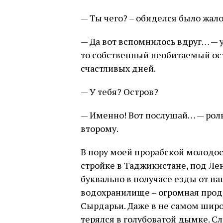
— Ты чего? – обиделся было жал
— Да вот вспомнилось вдруг… — у
то собственный необитаемый ост
счастливых дней.
— У тебя? Остров?
— Именно! Вот послушай… — роль
второму.
В пору моей прорабской молодос
стройке в Таджикистане, под Ле
буквально в получасе езды от н
водохранилище – огромная прод
Сырдарьи. Даже в не самом шир
терялся в голубоватой дымке. С