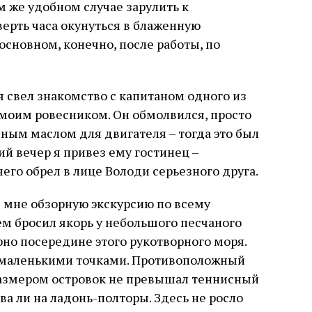
 же удобном случае зарулить к
верть часа окунуться в блаженную
 основном, конечно, после работы, по
я свел знакомство с капитаном одного из
 моим ровесником. Он обмолвился, просто
нным маслом для двигателя – тогда это был
 вечер я привез ему гостинец –
чего обрел в лице Володи серьезного друга.
в мне обзорную экскурсию по всему
ем бросил якорь у небольшого песчаного
но посередине этого рукотворного моря.
 маленькими точками. Противоположный
Размером островок не превышал теннисный
ва ли на ладонь-полторы. Здесь не росло