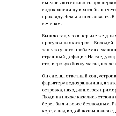
имелась возможность при первом
водохранилищу и хотя бы на чет
прохладу. Чем я и пользовался. В
вечерам.
Вышло так, что в первые же дни 
прогулочных катеров – Володей,
так, что у него проблема с маши
страшный дефицит. На следующий
столитровую бочку масла, после 
Он сделал ответный ход, устрои
фарватеру водохранилища, а зат
островка, находившегося пример
Люди на пляже казались отсюда
берег был и вовсе безлюдным. 
корт, а над водой возвышался ед