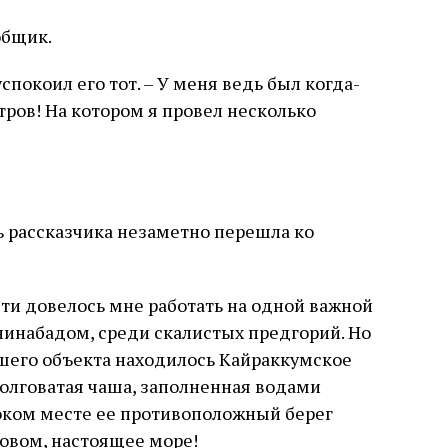
общик.
спокоил его тот. – У меня ведь был когда-
ров! На котором я провел несколько
 рассказчика незаметно перешла ко
ти довелось мне работать на одной важной
нинабадом, среди скалистых предгорий. Но
ашего объекта находилось Кайраккумское
олговатая чаша, заполненная водами
оком месте ее противоположный берег
ловом, настоящее море!