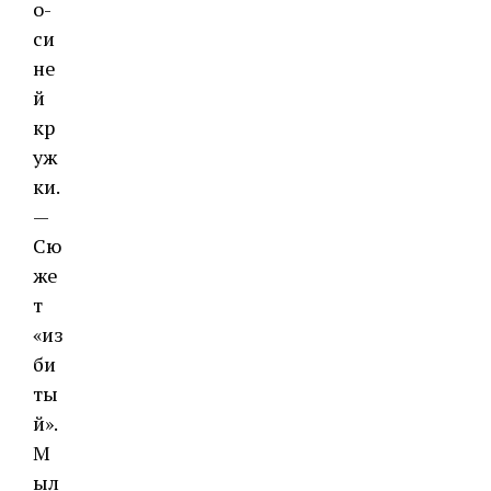
о-
си
не
й
кр
уж
ки.
—
Сю
же
т
«из
би
ты
й».
М
ыл