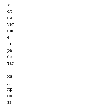
м
сл
ед
ует
ещ
е
по
ра
бо
тат
ь
на
д
пр
ои
зв