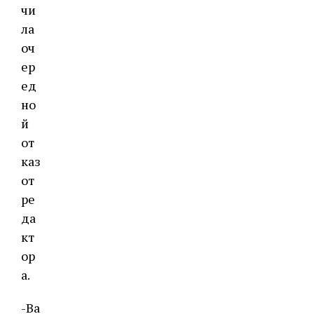
чи
ла
оч
ер
ед
но
й
от
каз
от
ре
да
кт
ор
а.
-Ва