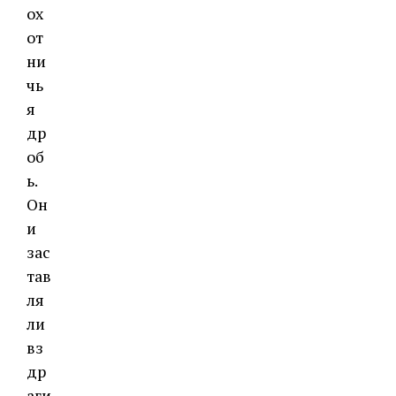
ох
от
ни
чь
я
др
об
ь.
Он
и
зас
тав
ля
ли
вз
др
аги