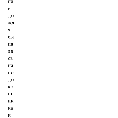
пл
и
до
жд
я
сы
па
ли
сь
на
по
до
ко
нн
ик
ка
к