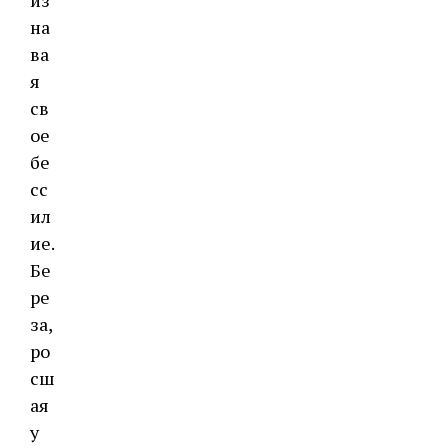
из
на
ва
я
св
ое
бе
сс
ил
ие.
Бе
ре
за,
ро
сш
ая
у