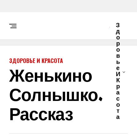
З
Д
О
Р
О
В
ЗДОРОВЬЕ И КРАСОТА
Ь
Женькино
Е
И
К
Солнышко.
Р
А
С
О
Рассказ
Т
А