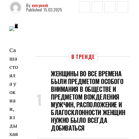
By
everyweek
Published
15.03.2025
Са
В ТРЕНДЕ
ша
сто
ЖЕНЩИНЫ ВО ВСЕ ВРЕМЕНА
ял
БЫЛИ ПРЕДМЕТОМ ОСОБОГО
а у
ВНИМАНИЯ В ОБЩЕСТВЕ И
ок
ПРЕДМЕТОМ ВОЖДЕЛЕНИЯ
на
МУЖЧИН, РАСПОЛОЖЕНИЕ И
и,
БЛАГОСКЛОННОСТИ ЖЕНЩИН
вз
НУЖНО БЫЛО ВСЕГДА
ды
ДОБИВАТЬСЯ
хая