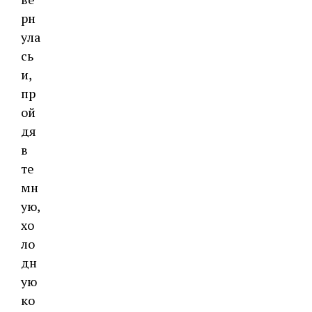
рн
ула
сь
и,
пр
ой
дя
в
те
мн
ую,
хо
ло
дн
ую
ко