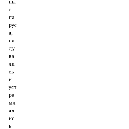
ны
е
па
рус
а,
на
ду
ва
ли
сь
и
уст
ре
мл
ял
ис
ь