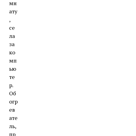
мн
ату
,
се
ла
за
ко
мп
ью
те
р.
Об
огр
ев
ате
ль,
пр