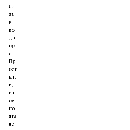
бе
ль
е
во
дв
ор
е.
Пр
ост
ын
и,
сл
ов
но
атл
ас