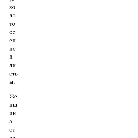
зо
ло
то
ос
ен
не
й
ли
ств
ы.
Же
нщ
ин
а
от
ве