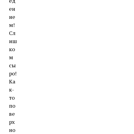
ед
ен
ие
м!
Сл
иш
ко
м
сы
ро!
Ка
к-
то
по
ве
рх
но