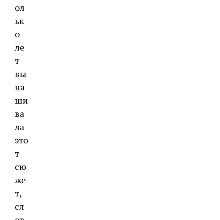
ол
ьк
о
ле
т
вы
на
ши
ва
ла
это
т
сю
же
т,
сл
ов