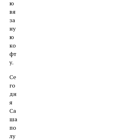
ю
вя
за
ну
ю
ко
фт
у.
Се
го
дн
я
Са
ша
по
лу