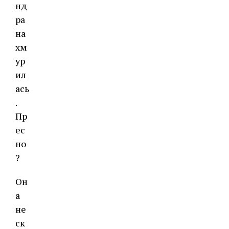
нд
ра
на
хм
ур
ил
ась
.
Пр
ес
но
?
Он
а
не
ск