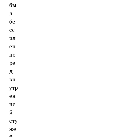
бы
л
бе
сс
ил
ен
пе
ре
д
вн
утр
ен
не
й
сту
же