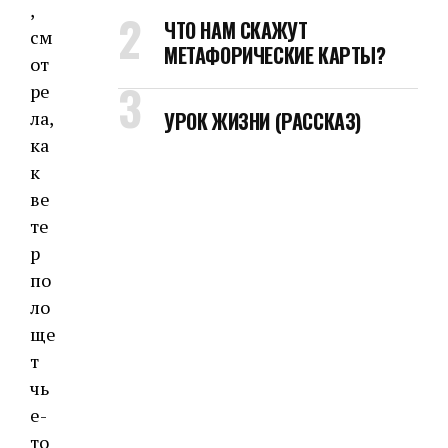
,
ЧТО НАМ СКАЖУТ
см
МЕТАФОРИЧЕСКИЕ КАРТЫ?
от
ре
ла,
УРОК ЖИЗНИ (РАССКАЗ)
ка
к
ве
те
р
по
ло
ще
т
чь
е-
то