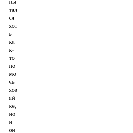
пы
тал
ся
хот
ь
ка
к-
то
по
мо
чь
хоз
яй
ке,
но
и
он