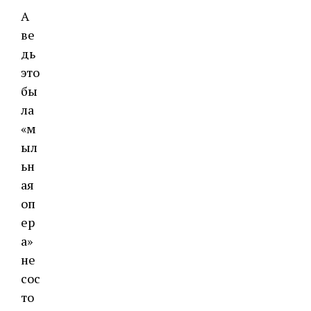
А
ве
дь
это
бы
ла
«м
ыл
ьн
ая
оп
ер
а»
не
сос
то