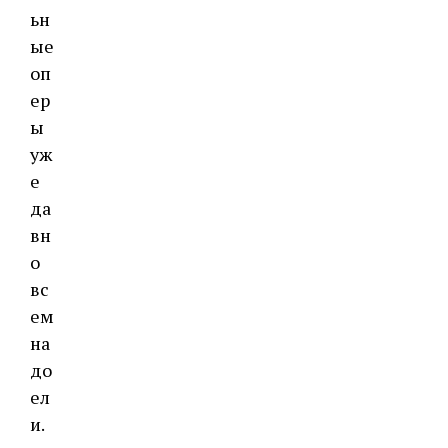
ьн
ые
оп
ер
ы
уж
е
да
вн
о
вс
ем
на
до
ел
и.