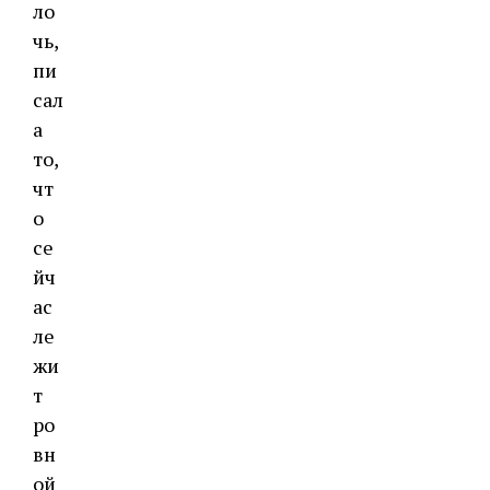
ло
чь,
пи
сал
а
то,
чт
о
се
йч
ас
ле
жи
т
ро
вн
ой