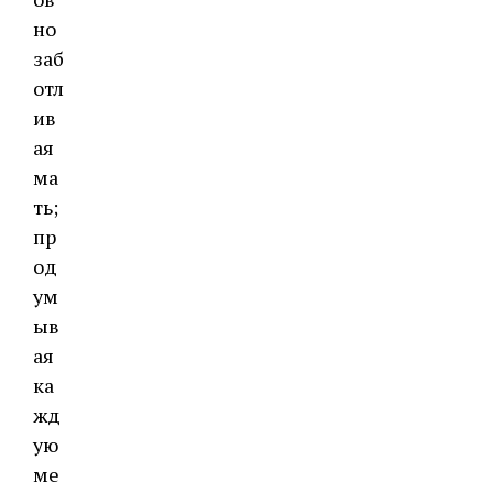
но
заб
отл
ив
ая
ма
ть;
пр
од
ум
ыв
ая
ка
жд
ую
ме