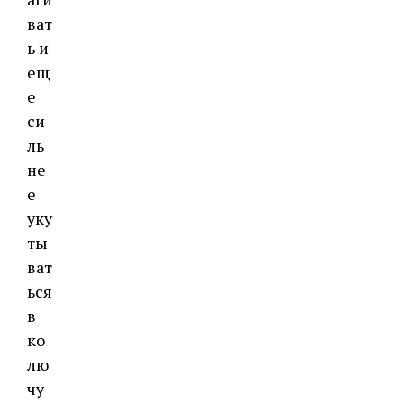
ват
ь и
ещ
е
си
ль
не
е
уку
ты
ват
ься
в
ко
лю
чу