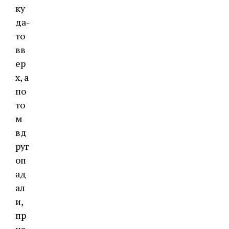
ку
да-
то
вв
ер
х, а
по
то
м
вд
руг
оп
ад
ал
и,
пр