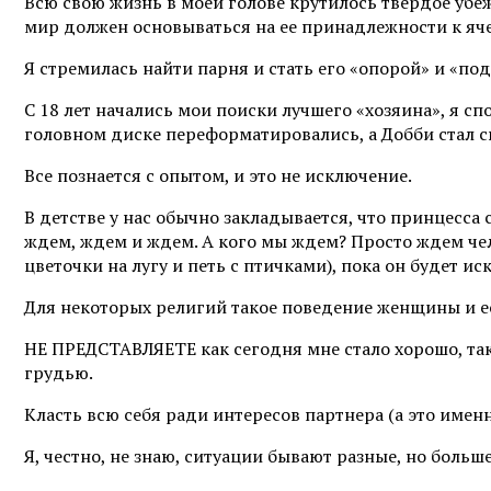
Всю свою жизнь в моей голове крутилось твердое убе
мир должен основываться на ее принадлежности к яч
Я стремилась найти парня и стать его «опорой» и «по
С 18 лет начались мои поиски лучшего «хозяина», я сп
головном диске переформатировались, а Добби стал св
Все познается с опытом, и это не исключение.
В детстве у нас обычно закладывается, что принцесса
ждем, ждем и ждем. А кого мы ждем? Просто ждем чело
цветочки на лугу и петь с птичками), пока он будет и
Для некоторых религий такое поведение женщины и ес
НЕ ПРЕДСТАВЛЯЕТЕ как сегодня мне стало хорошо, так
грудью.
Класть всю себя ради интересов партнера (а это имен
Я, честно, не знаю, ситуации бывают разные, но боль