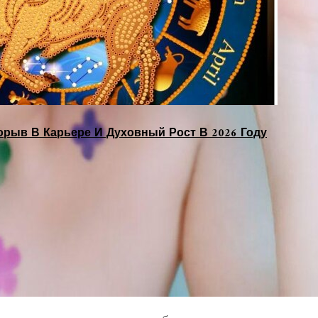
орыв В Карьере И Духовный Рост В 2026 Году