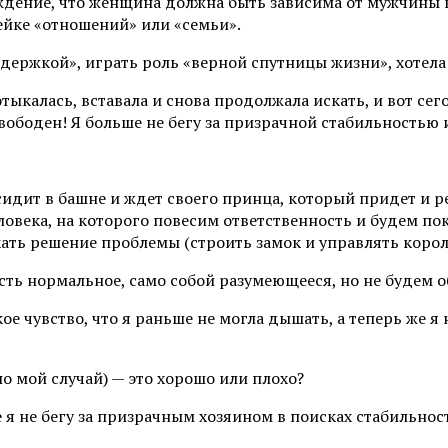
ждение, что женщина должна быть зависима от мужчины к
ейке «отношений» или «семьи».
ддержкой», играть роль «верной спутницы жизни», хотела 
отыкалась, вставала и снова продолжала искать, и вот се
ободен! Я больше не бегу за призрачной стабильностью 
 сидит в башне и ждет своего принца, который придет и р
века, на которого повесим ответственность и будем пок
скать решение проблемы (строить замок и управлять корол
ть нормальное, само собой разумеющееся, но не будем об
ое чувство, что я раньше не могла дышать, а теперь же
но мой случай) — это хорошо или плохо?
ше я не бегу за призрачным хозяином в поисках стабильно