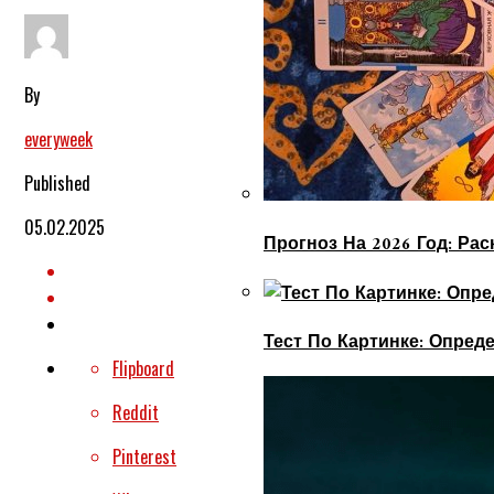
By
everyweek
Published
05.02.2025
Прогноз На 2026 Год: Ра
Тест По Картинке: Опре
Flipboard
Reddit
Pinterest