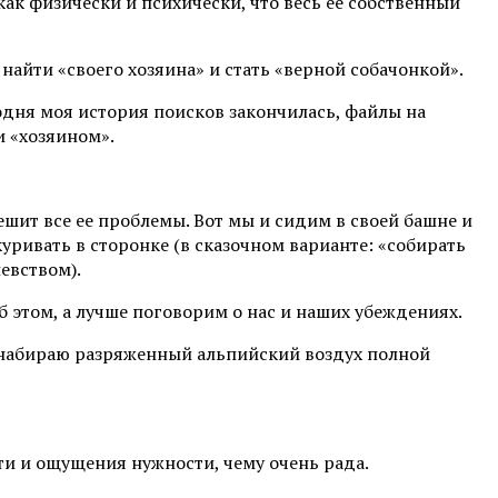
ак физически и психически, что весь ее собственный
найти «своего хозяина» и стать «верной собачонкой».
годня моя история поисков закончилась, файлы на
и «хозяином».
ешит все ее проблемы. Вот мы и сидим в своей башне и
уривать в сторонке (в сказочном варианте: «собирать
евством).
 этом, а лучше поговорим о нас и наших убеждениях.
 я набираю разряженный альпийский воздух полной
сти и ощущения нужности, чему очень рада.