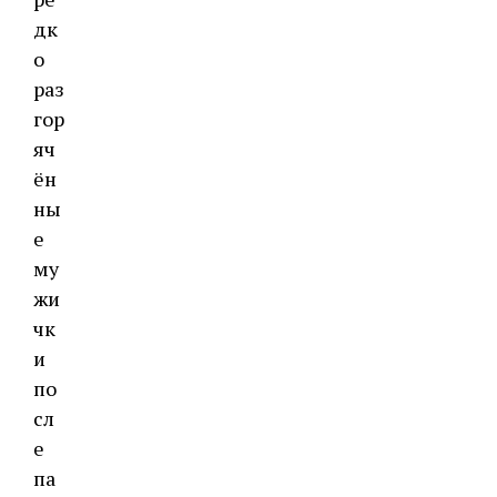
дк
о
раз
гор
яч
ён
ны
е
му
жи
чк
и
по
сл
е
па