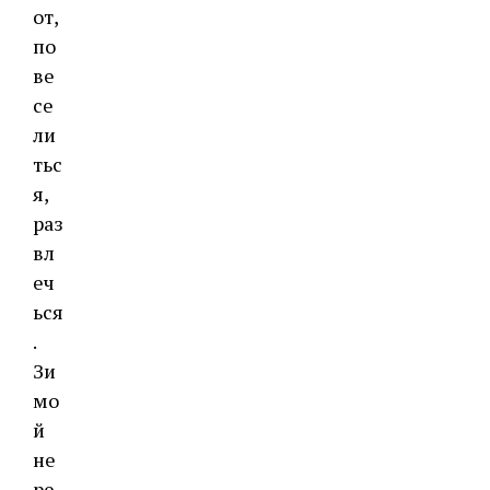
от,
по
ве
се
ли
тьс
я,
раз
вл
еч
ься
.
Зи
мо
й
не
ре