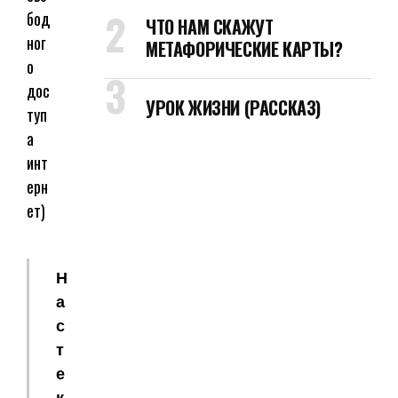
бод
ЧТО НАМ СКАЖУТ
ног
МЕТАФОРИЧЕСКИЕ КАРТЫ?
о
дос
УРОК ЖИЗНИ (РАССКАЗ)
туп
а
инт
ерн
ет)
Н
а
с
т
е