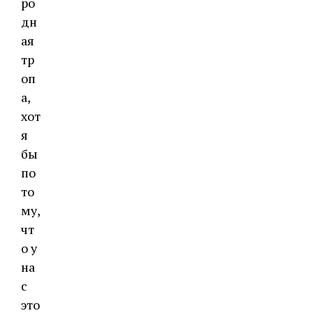
ро
дн
ая
тр
оп
а,
хот
я
бы
по
то
му,
чт
о у
на
с
это