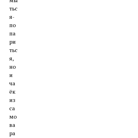
мы
тьс
я-
по
па
ри
тьс
я,
но
и
ча
ёк
из
са
мо
ва
ра