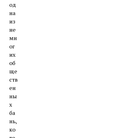
од
на
из
не
мн
ог
их
об
ще
ств
ен
ны
х
ба
нь,
ко
то