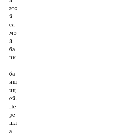
это
й
са
мо
й
ба
ни
—
ба
нщ
иц
ей.
Пе
ре
шл
а