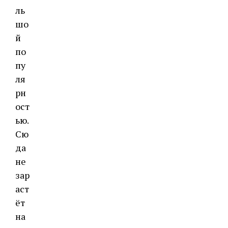
ль
шо
й
по
пу
ля
рн
ост
ью.
Сю
да
не
зар
аст
ёт
на