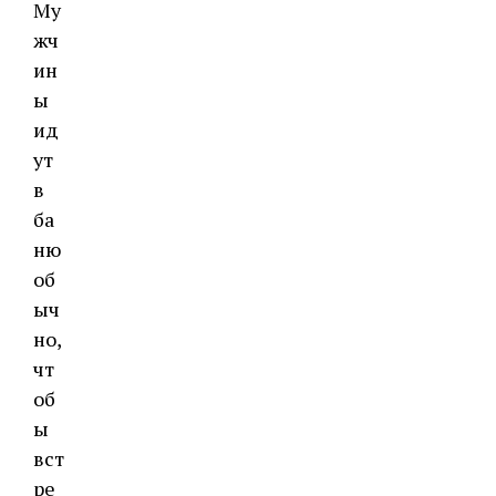
Му
жч
ин
ы
ид
ут
в
ба
ню
об
ыч
но,
чт
об
ы
вст
ре