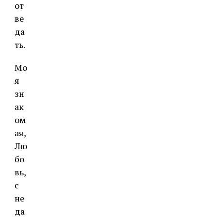
от
ве
да
ть.
Мо
я
зн
ак
ом
ая,
Лю
бо
вь,
с
не
да