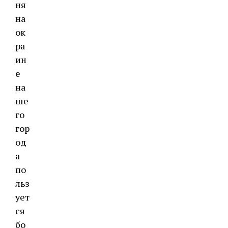
ня
на
ок
ра
ин
е
на
ше
го
гор
од
а
по
льз
ует
ся
бо