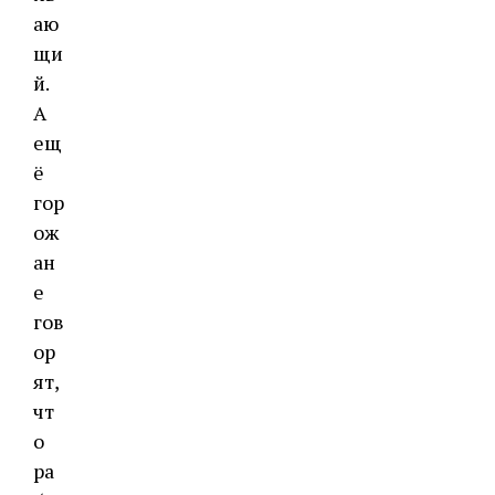
аю
щи
й.
А
ещ
ё
гор
ож
ан
е
гов
ор
ят,
чт
о
ра