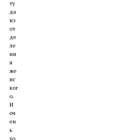
ту
да
из
от
де
ле
ни
я
же
нс
ког
о.
И
оч
ен
ь
хо