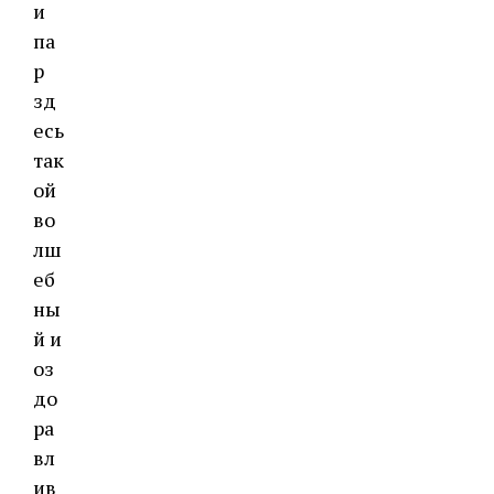
и
па
р
зд
есь
так
ой
во
лш
еб
ны
й и
оз
до
ра
вл
ив