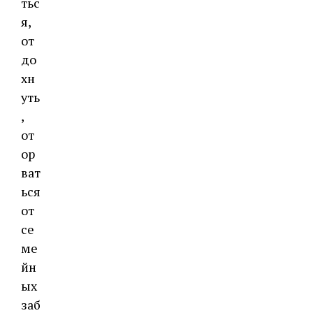
тьс
я,
от
до
хн
уть
,
от
ор
ват
ься
от
се
ме
йн
ых
заб