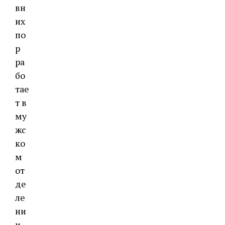
вн
их
по
р
ра
бо
тае
т в
му
жс
ко
м
от
де
ле
ни
и