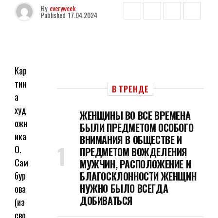
By
everyweek
Published
17.04.2024
Кар
тин
В ТРЕНДЕ
а
худ
ЖЕНЩИНЫ ВО ВСЕ ВРЕМЕНА
ожн
БЫЛИ ПРЕДМЕТОМ ОСОБОГО
ика
ВНИМАНИЯ В ОБЩЕСТВЕ И
О.
ПРЕДМЕТОМ ВОЖДЕЛЕНИЯ
Сам
МУЖЧИН, РАСПОЛОЖЕНИЕ И
БЛАГОСКЛОННОСТИ ЖЕНЩИН
бур
НУЖНО БЫЛО ВСЕГДА
ова
ДОБИВАТЬСЯ
(из
сво