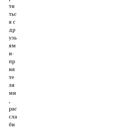
ти
тьс
я с
др
узь
ям
и-
пр
ия
те
ля
ми
,
рас
сла
би