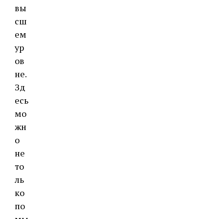
вы
сш
ем
ур
ов
не.
Зд
есь
мо
жн
о
не
то
ль
ко
по