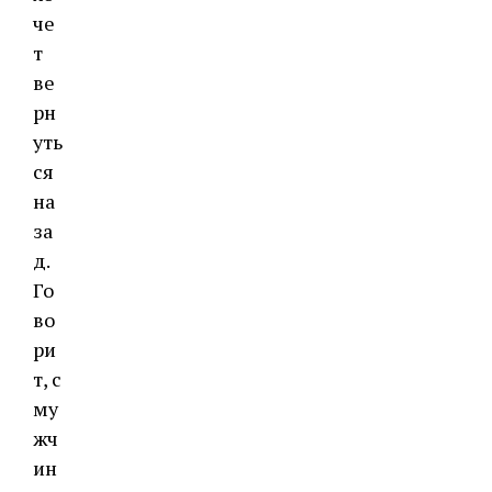
че
т
ве
рн
уть
ся
на
за
д.
Го
во
ри
т, с
му
жч
ин