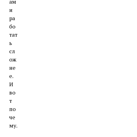
ам
и
ра
бо
тат
ь
сл
ож
не
е.
И
во
т
по
че
му.