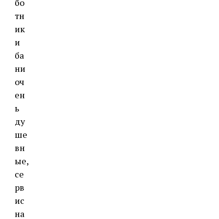
бо
тн
ик
и
ба
ни
оч
ен
ь
ду
ше
вн
ые,
се
рв
ис
на