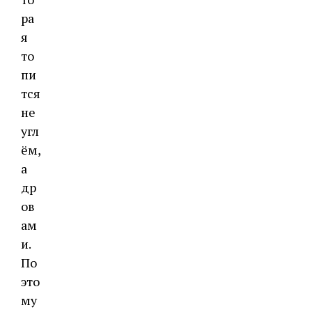
ра
я
то
пи
тся
не
угл
ём,
а
др
ов
ам
и.
По
это
му