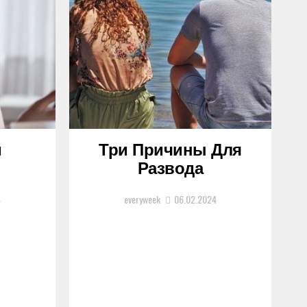
и
Три Причины Для
Развода
4
everyweek
06.02.2024