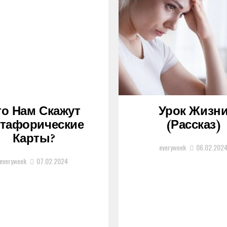
то Нам Скажут
Урок Жизн
тафорические
(рассказ)
Карты?
everyweek
06.02.202
everyweek
07.02.2024