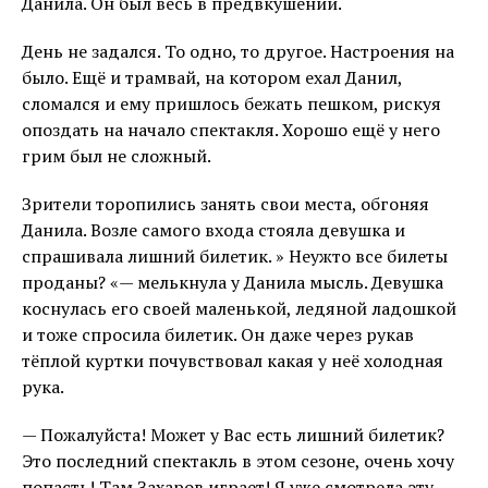
Данила. Он был весь в предвкушении.
День не задался. То одно, то другое. Настроения на
было. Ещё и трамвай, на котором ехал Данил,
сломался и ему пришлось бежать пешком, рискуя
опоздать на начало спектакля. Хорошо ещё у него
грим был не сложный.
Зрители торопились занять свои места, обгоняя
Данила. Возле самого входа стояла девушка и
спрашивала лишний билетик. » Неужто все билеты
проданы? «— мелькнула у Данила мысль. Девушка
коснулась его своей маленькой, ледяной ладошкой
и тоже спросила билетик. Он даже через рукав
тёплой куртки почувствовал какая у неё холодная
рука.
— Пожалуйста! Может у Вас есть лишний билетик?
Это последний спектакль в этом сезоне, очень хочу
попасть! Там Захаров играет! Я уже смотрела эту