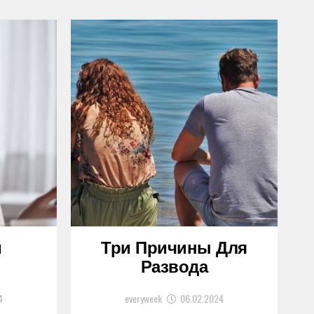
и
Три Причины Для
Развода
4
everyweek
06.02.2024