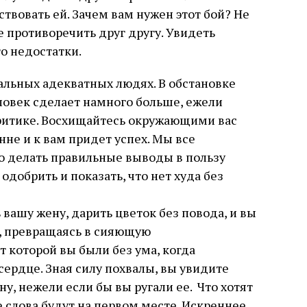
ствовать ей. Зачем вам нужен этот бой? Не
е противоречить друг другу. Увидеть
го недостатки.
альных адекватных людях. В обстановке
ловек сделает намного больше, ежели
ритике. Восхищайтесь окружающими вас
нне и к вам придет успех. Мы все
о делать правильные выводы в пользу
одобрить и показать, что нет худа без
 вашу жену, дарить цветок без повода, и вы
а, превращаясь в сияющую
т которой вы были без ума, когда
сердце. Зная силу похвалы, вы увидите
у, нежели если бы вы ругали ее. Что хотят
 слова будут на первом месте. Искреннее