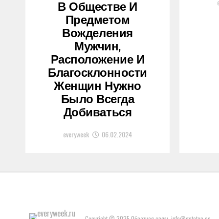
В Обществе И
Предметом
Вожделения
Мужчин,
Расположение И
Благосклонности
Женщин Нужно
Было Всегда
Добиваться
everyweek
06.02.2024
Copyright © 2025 Обратная связь info@gototop.ee