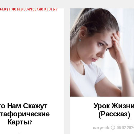
то Нам Скажут
Урок Жизн
тафорические
(рассказ)
Карты?
everyweek
06.02.202