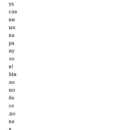
ух
сла
вн
ых
ка
ра
пу
зо
в!
Ми
ло
по
бе
се
до
ва
в