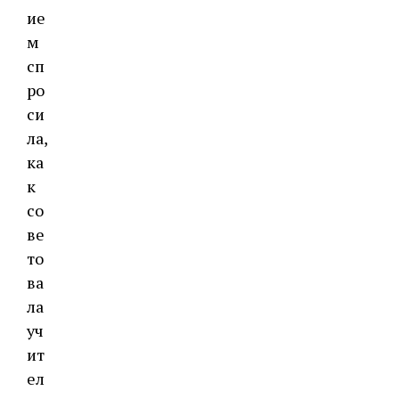
ие
м
сп
ро
си
ла,
ка
к
со
ве
то
ва
ла
уч
ит
ел