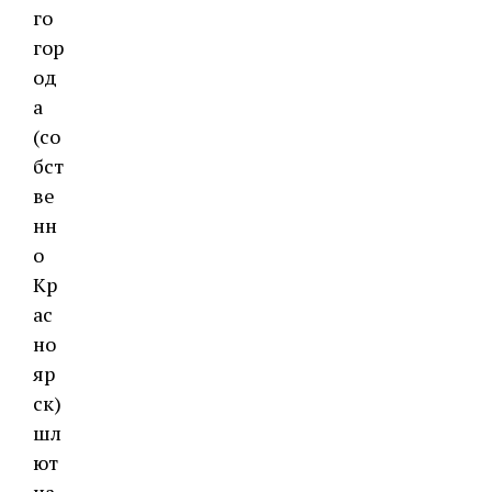
го
гор
од
а
(со
бст
ве
нн
о
Кр
ас
но
яр
ск)
шл
ют