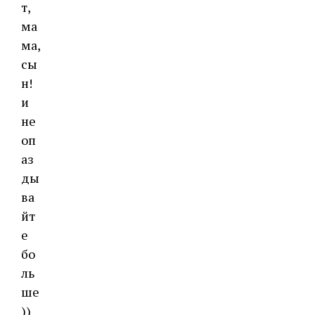
т,
ма
ма,
сы
н!
и
не
оп
аз
ды
ва
йт
е
бо
ль
ше
))