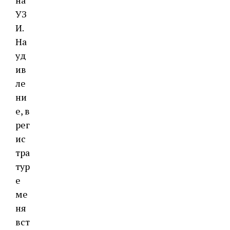
на
УЗ
И.
На
уд
ив
ле
ни
е, в
рег
ис
тра
тур
е
ме
ня
вст