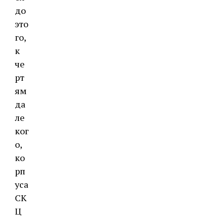
до
это
го,
к
че
рт
ям
да
ле
ког
о,
ко
рп
уса
СК
Ц