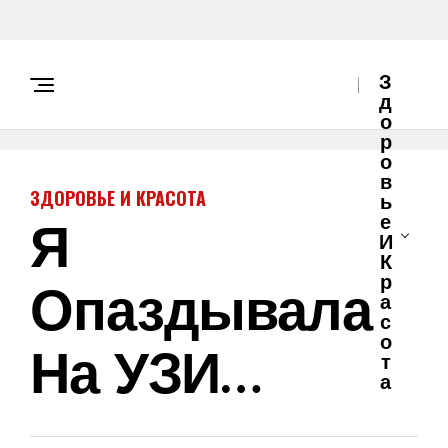
З
Д
О
Р
О
В
ЗДОРОВЬЕ И КРАСОТА
Ь
Я
Е
И
К
Опаздывала
Р
А
С
О
На УЗИ…
Т
А