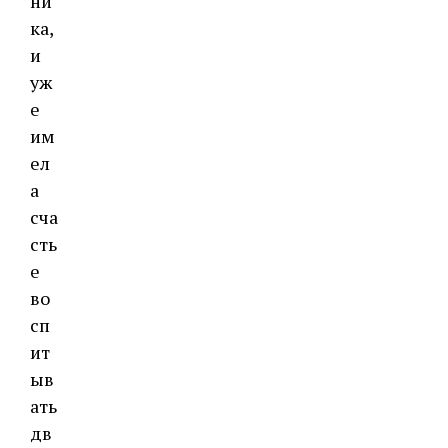
ни
ка,
и
уж
е
им
ел
а
сча
сть
е
во
сп
ит
ыв
ать
дв