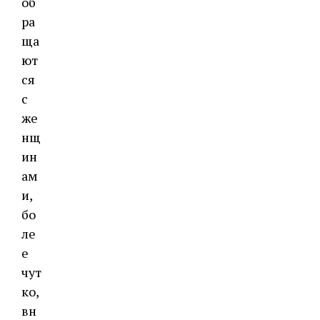
об
ра
ща
ют
ся
с
же
нщ
ин
ам
и,
бо
ле
е
чут
ко,
вн