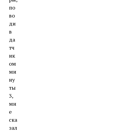
по
во
ди
в
да
тч
ик
ом
ми
ну
ты
3,
мн
е
ска
зал