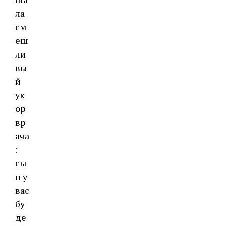
ла
см
еш
ли
вы
й
ук
ор
вр
ача
:
сы
н у
вас
бу
де