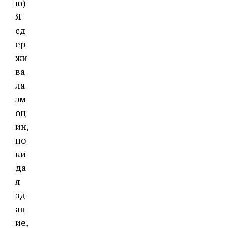
ю)
Я
сд
ер
жи
ва
ла
эм
оц
ии,
по
ки
да
я
зд
ан
ие,