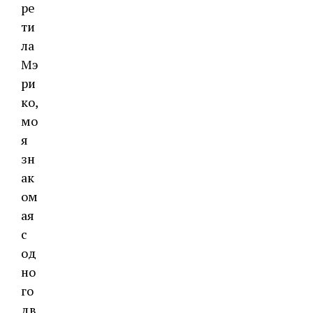
ре
ти
ла
Мэ
ри
ко,
мо
я
зн
ак
ом
ая
с
од
но
го
дв