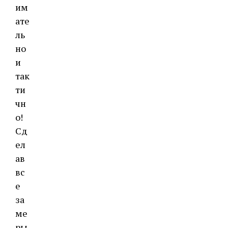
им
ате
ль
но
и
так
ти
чн
о!
Сд
ел
ав
вс
е
за
ме
ры,