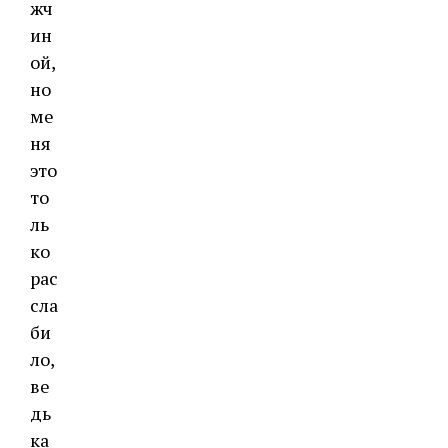
жч
ин
ой,
но
ме
ня
это
то
ль
ко
рас
сла
би
ло,
ве
дь
ка