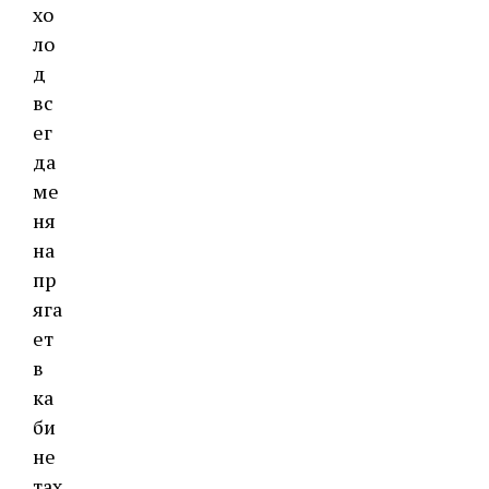
хо
ло
д
вс
ег
да
ме
ня
на
пр
яга
ет
в
ка
би
не
тах