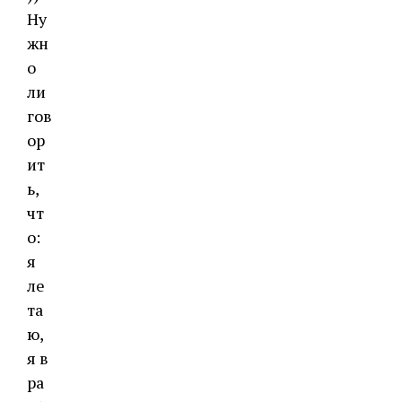
Ну
жн
о
ли
гов
ор
ит
ь,
чт
о:
я
ле
та
ю,
я в
ра