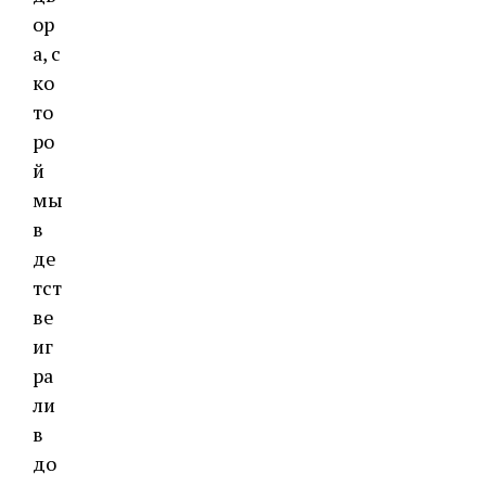
ор
а, с
ко
то
ро
й
мы
в
де
тст
ве
иг
ра
ли
в
до