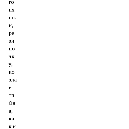
го
ня
шк
и,
ре
зи
но
чк
у,
ко
зла
и
тп.
Он
а,
ка
к и