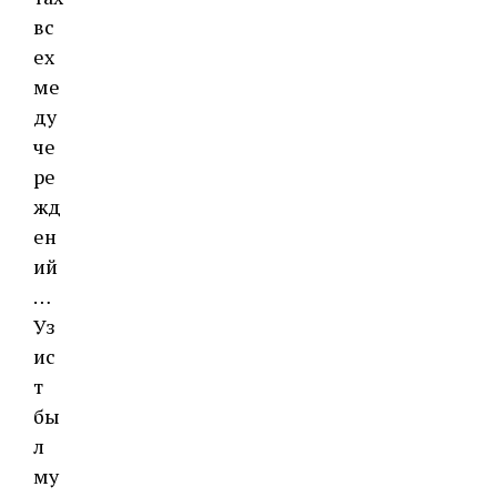
вс
ех
ме
ду
че
ре
жд
ен
ий
…
Уз
ис
т
бы
л
му