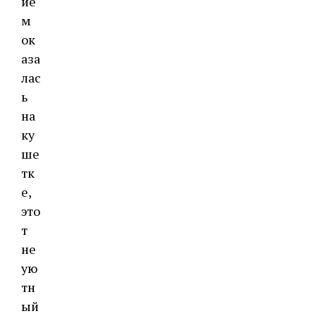
ие
м
ок
аза
лас
ь
на
ку
ше
тк
е,
это
т
не
ую
тн
ый