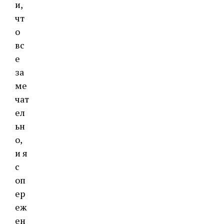
и,
чт
о
вс
е
за
ме
чат
ел
ьн
о,
и я
с
оп
ер
еж
ен