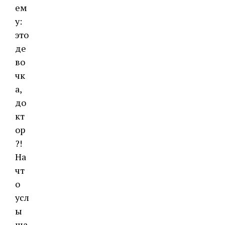
ем
у:
это
де
во
чк
а,
до
кт
ор
?!
На
чт
о
усл
ы
ша