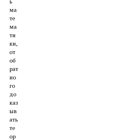
ь
ма
те
ма
ти
ки,
от
об
рат
но
го
до
каз
ыв
ать
те
ор