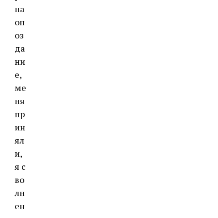
на
оп
оз
да
ни
е,
ме
ня
пр
ин
ял
и,
я с
во
лн
ен