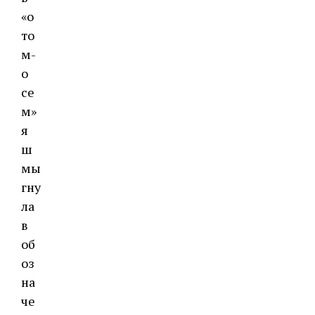
«о
то
м-
о
се
м»
я
ш
мы
гну
ла
в
об
оз
на
че