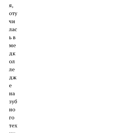
я,
оту
чи
лас
ь в
ме
дк
ол
ле
дж
е
на
зуб
но
го
тех