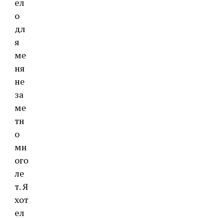
ел
о
дл
я
ме
ня
не
за
ме
тн
о
мн
ого
ле
т. Я
хот
ел