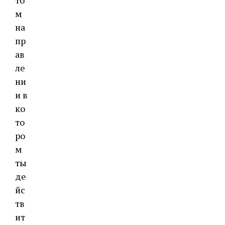
м
на
пр
ав
ле
ни
и в
ко
то
ро
м
ты
де
йс
тв
ит