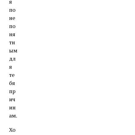
я
по
не
по
ня
тн
ым
дл
я
те
бя
пр
ич
ин
ам.
Хо