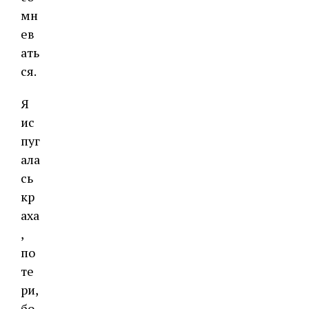
мн
ев
ать
ся.
Я
ис
пуг
ала
сь
кр
аха
,
по
те
ри,
бо