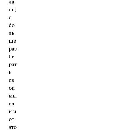
ла
ещ
е
бо
ль
ше
раз
би
рат
ь
св
ои
мы
сл
и и
от
это