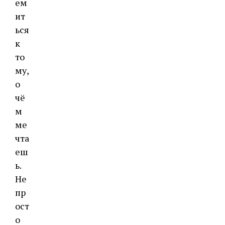
ем
ит
ься
к
то
му,
о
чё
м
ме
чта
еш
ь.
Не
пр
ост
о