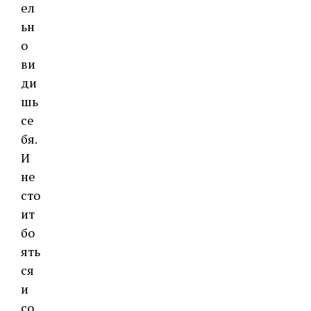
ел
ьн
о
ви
ди
шь
се
бя.
И
не
сто
ит
бо
ять
ся
и
со