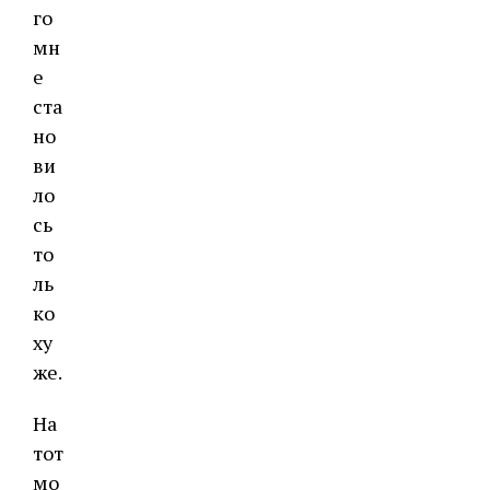
го
мн
е
ста
но
ви
ло
сь
то
ль
ко
ху
же.
На
тот
мо