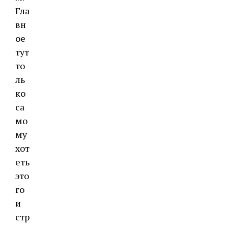
Гла
вн
ое
тут
то
ль
ко
са
мо
му
хот
еть
это
го
и
стр