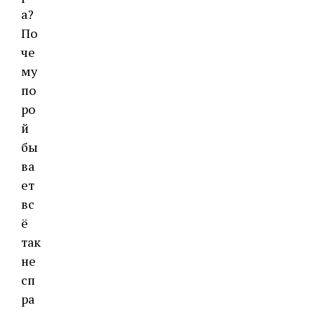
а?
По
че
му
по
ро
й
бы
ва
ет
вс
ё
так
не
сп
ра