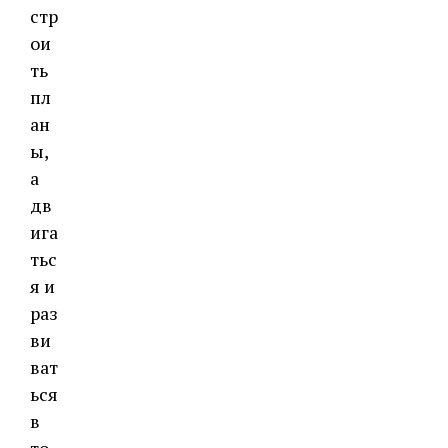
стр
ои
ть
пл
ан
ы,
а
дв
ига
тьс
я и
раз
ви
ват
ься
в
то