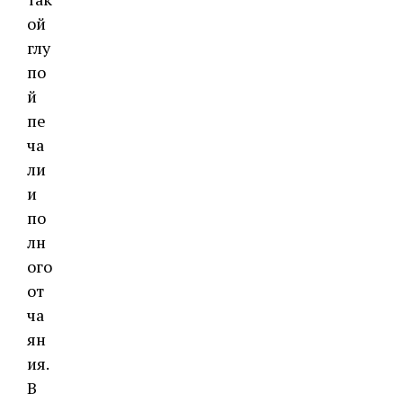
ой
глу
по
й
пе
ча
ли
и
по
лн
ого
от
ча
ян
ия.
В