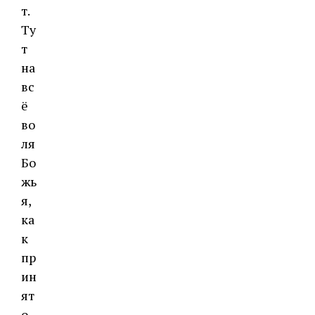
т.
Ту
т
на
вс
ё
во
ля
Бо
жь
я,
ка
к
пр
ин
ят
о