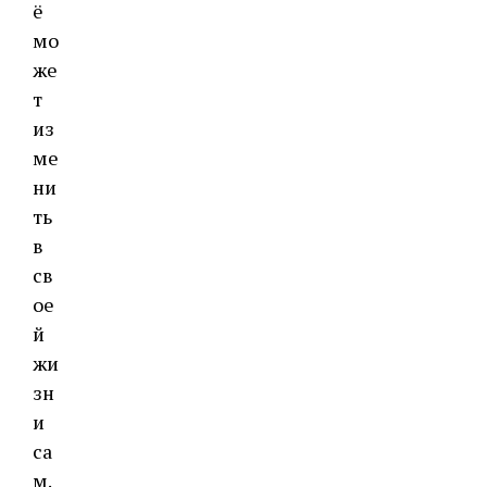
ё
мо
же
т
из
ме
ни
ть
в
св
ое
й
жи
зн
и
са
м.