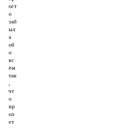
ост
о
заб
ыл
а
об
о
вс
ём
так
,
чт
о
пр
ол
ет