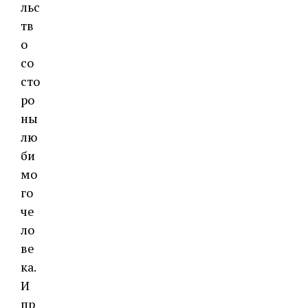
льс
тв
о
со
сто
ро
ны
лю
би
мо
го
че
ло
ве
ка.
И
пр