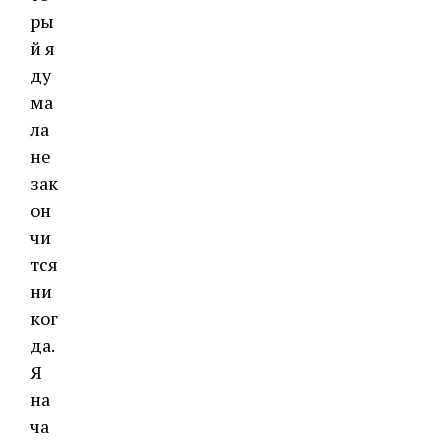
ры
й я
ду
ма
ла
не
зак
он
чи
тся
ни
ког
да.
Я
на
ча