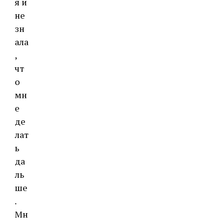
я и
не
зн
ала
,
чт
о
мн
е
де
лат
ь
да
ль
ше
.
Мн