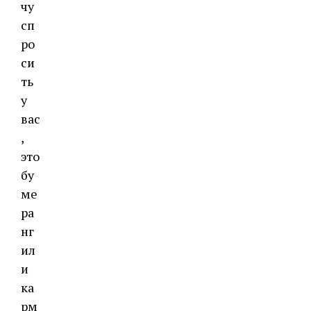
чу
сп
ро
си
ть
у
вас
,
это
бу
ме
ра
нг
ил
и
ка
рм