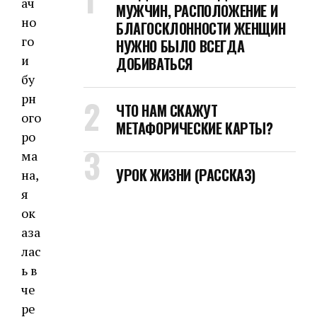
ач
МУЖЧИН, РАСПОЛОЖЕНИЕ И
но
БЛАГОСКЛОННОСТИ ЖЕНЩИН
го
НУЖНО БЫЛО ВСЕГДА
и
ДОБИВАТЬСЯ
бу
рн
ЧТО НАМ СКАЖУТ
ого
МЕТАФОРИЧЕСКИЕ КАРТЫ?
ро
ма
УРОК ЖИЗНИ (РАССКАЗ)
на,
я
ок
аза
лас
ь в
че
ре