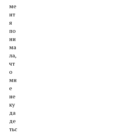
ме
нт
я
по
ни
ма
ла,
чт
о
мн
е
не
ку
да
де
тьс