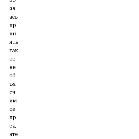
ял
ась
пр
ин
ять
так
ое
не
об
ъя
сн
им
ое
пр
ед
ате