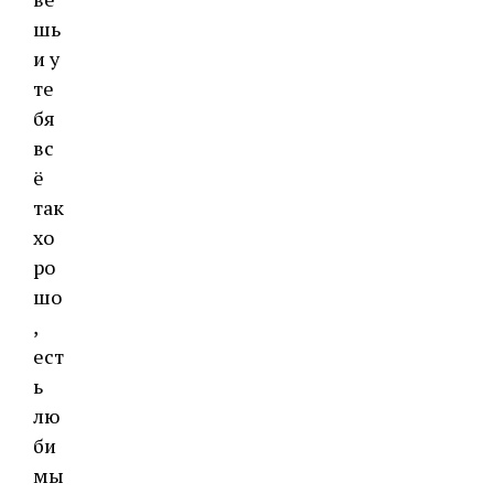
шь
и у
те
бя
вс
ё
так
хо
ро
шо
,
ест
ь
лю
би
мы