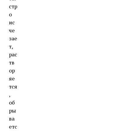
стр
о
ис
че
зае
т,
рас
тв
ор
яе
тся
,
об
ры
ва
етс