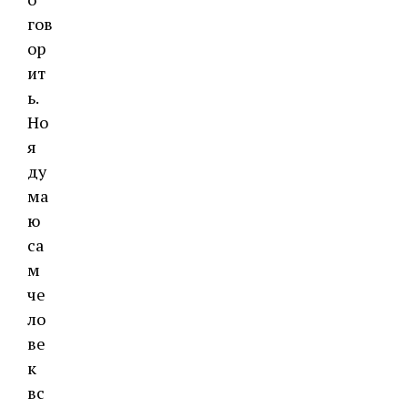
гов
ор
ит
ь.
Но
я
ду
ма
ю
са
м
че
ло
ве
к
вс