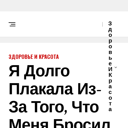
З
Д
О
Р
О
В
ЗДОРОВЬЕ И КРАСОТА
Ь
Я Долго
Е
И
К
Плакала Из-
Р
А
С
О
За Того, Что
Т
А
Меня Бросил