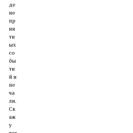
де
не
пр
ия
тн
ых
со
бы
ти
й и
пе
ча
ли.
Ск
аж
у
так