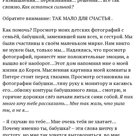
сложно.
Как остаться сильной?
Обратите внимание: ТАК МАЛО ДЛЯ СЧАСТЬЯ .
Как помочь? Просмотр моих детских фотографий с
семьёй, бабушкой, заменившей нам всех, и сестрой. Мы
были счастливы в своём маленьком мирке. Нам никто
не нужен был, только мы… Надеялась, что просмотр
фотографий, принесёт мне положительные эмоции, а
вышло всё наоборот…Этот дом напомнил мне о моей
жизни до Кореи. Мысленная картинка моей комнаты в
Питере стоит перед глазами. Просмотр остановила на
фотографии бабушки…тяну руку к монитору и касаюсь
его…обвожу контуры бабушкиного лица… смотрю, и
горячие дорожки слёз начали литься сами собой.
Я так
много хочу тебе рассказать… Мне так жаль, что ушла
ты, а не я…
– Я скучаю по тебе… Мне очень тебя не хватает…
Почему именно ты, бабушка? – эти слова шепчу в
пустоту, но мне так хочется выговориться, во мне