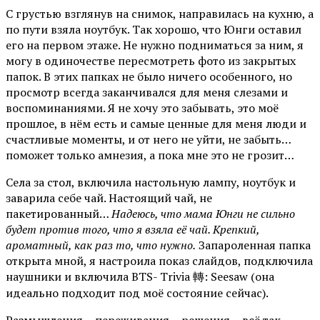
С грустью взглянув на снимок, направилась на кухню, а
по пути взяла ноутбук. Так хорошо, что Юнги оставил
его на первом этаже. Не нужно подниматься за ним, я
могу в одиночестве пересмотреть фото из закрытых
папок. В этих папках не было ничего особенного, но
просмотр всегда заканчивался для меня слезами и
воспоминаниями. Я не хочу это забывать, это моё
прошлое, в нём есть и самые ценные для меня люди и
счастливые моменты, и от него не уйти, не забыть…
поможет только амнезия, а пока мне это не грозит…
Села за стол, включила настольную лампу, ноутбук и
заварила себе чай. Настоящий чай, не
пакетированный…
Надеюсь, что мама Юнги не сильно
будет против того, что я взяла её чай. Крепкий,
ароматный, как раз то, что нужно.
Запароленная папка
открыта мной, я настроила показ слайдов, подключила
наушники и включила BTS- Trivia 轉: Seesaw (она
идеально подходит под моё состояние сейчас).
Размышления… переживания… решения… всё так