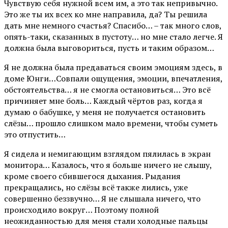
Чувствую себя нужной всем им, а это так непривычно.
Это же ты их всех ко мне направила, да? Ты решила
дать мне немного счастья? Спасибо… – так много слов,
опять-таки, сказанных в пустоту… но мне стало легче. Я
должна была выговориться, пусть и таким образом…
Я не должна была предаваться своим эмоциям здесь, в
доме Юнги…Совпали ощущения, эмоции, впечатления,
обстоятельства… я не смогла остановиться… Это всё
причиняет мне боль… Каждый чёртов раз, когда я
думаю о бабушке, у меня не получается остановить
слёзы… прошло слишком мало времени, чтобы суметь
это отпустить…
Я сидела и немигающим взглядом пялилась в экран
монитора… Казалось, что я больше ничего не слышу,
кроме своего сбившегося дыхания. Рыдания
прекращались, но слёзы всё также лились, уже
совершенно беззвучно… Я не слышала ничего, что
происходило вокруг… Поэтому полной
неожиданностью для меня стали холодные пальцы