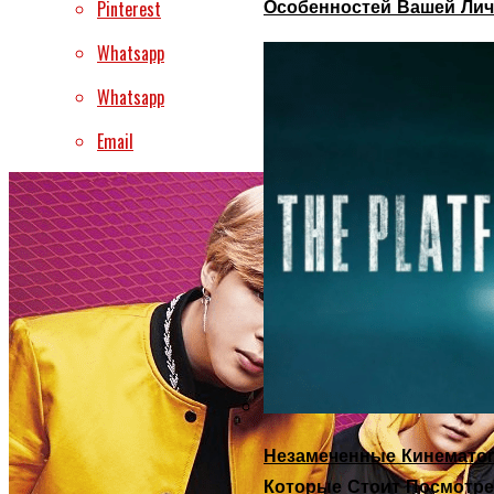
Особенностей Вашей Лич
Pinterest
Whatsapp
Whatsapp
Email
Незамеченные Кинематог
Которые Стоит Посмотре