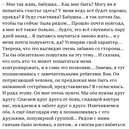
– Мне так жаль, бабушка… Как мне быть? Могу ли я
попытать счастье здесь? У меня ведь всё будет хорошо,
правда? Я буду счастлива? Бабушка… я так хотела бы,
чтобы ты сейчас была рядом… Прошло почти полгода,
а мне всё также больно… будто, это всё случилось пару
дней назад… Я пытаюсь научиться заново жить… и у
меня почти получается, да? Усмиряю свой характер…
Уверена, что это выглядит очень забавно со стороны…
Ты бы обязательно пошутила на эту тему… И сказала,
что хоть кто-то может попытаться меня
контролировать, и я сама это позволяю… Знаешь, я тут
познакомилась с замечательными ребятами. Ван. Он
потрясающий человек, он предложил мне быть его
названной сестрёнкой, представляешь? Я согласилась.
И рада этому. Он мне очень нужен. Мы оба нужны друг
другу. Спасаем друг друга от боли, сидящей внутри
нас, нуждаемся в заботе друг о друге. Излечиваемся
оба. А ещё благодаря ему я познакомилась с его
друзьями, популярной группой… Рядом с ними
сначала было неловко, а потом…я смогла расслабиться.