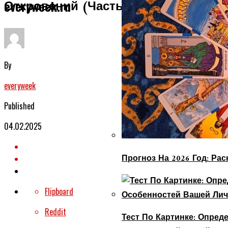
Откровений (Часть 2)
everyweek.ru
By
everyweek
Published
04.02.2025
Прогноз На 2026 Год: Ра
Flipboard
Reddit
Тест По Картинке: Опре