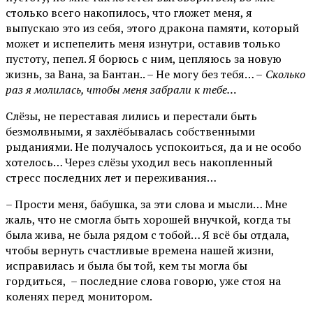
столько всего накопилось, что гложет меня, я
выпускаю это из себя, этого дракона памяти, который
может и испепелить меня изнутри, оставив только
пустоту, пепел. Я борюсь с ним, цепляюсь за новую
жизнь, за Вана, за Бантан.. – Не могу без тебя… –
Сколько
раз я молилась, чтобы меня забрали к тебе…
Слёзы, не переставая лились и перестали быть
безмолвными, я захлёбывалась собственными
рыданиями. Не получалось успокоиться, да и не особо
хотелось… Через слёзы уходил весь накопленный
стресс последних лет и переживания…
– Прости меня, бабушка, за эти слова и мысли… Мне
жаль, что не смогла быть хорошей внучкой, когда ты
была жива, не была рядом с тобой… Я всё бы отдала,
чтобы вернуть счастливые времена нашей жизни,
исправилась и была бы той, кем ты могла бы
гордиться, – последние слова говорю, уже стоя на
коленях перед монитором.