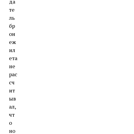
да
те
ль
бр
он
еж
ил
ета
не
рас
сч
ит
ыв
ал,
чт
о
но