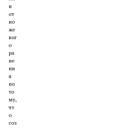
и
от
но
же
вог
о
ра
не
ни
я
по
то
му,
чт
о
соз