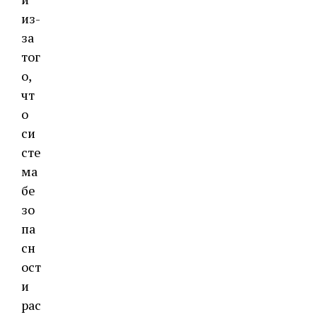
из-
за
тог
о,
чт
о
си
сте
ма
бе
зо
па
сн
ост
и
рас