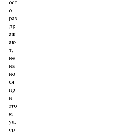
ост
о
раз
др
аж
аю
т,
не
на
но
ся
пр
и
это
м
ущ
ер