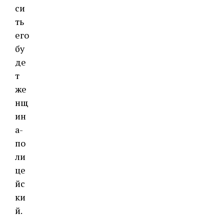
си
ть
его
бу
де
т
же
нщ
ин
а-
по
ли
це
йс
ки
й.