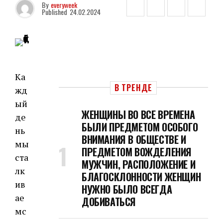
By
everyweek
Published
24.02.2024
Ка
В ТРЕНДЕ
жд
ый
ЖЕНЩИНЫ ВО ВСЕ ВРЕМЕНА
де
БЫЛИ ПРЕДМЕТОМ ОСОБОГО
нь
ВНИМАНИЯ В ОБЩЕСТВЕ И
мы
ПРЕДМЕТОМ ВОЖДЕЛЕНИЯ
ста
МУЖЧИН, РАСПОЛОЖЕНИЕ И
лк
БЛАГОСКЛОННОСТИ ЖЕНЩИН
ив
НУЖНО БЫЛО ВСЕГДА
ае
ДОБИВАТЬСЯ
мс