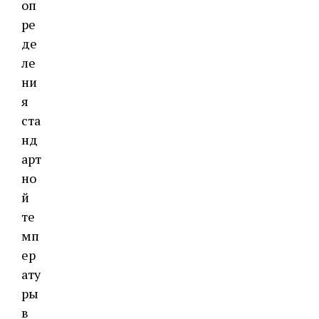
оп
ре
де
ле
ни
я
ста
нд
арт
но
й
те
мп
ер
ату
ры
в