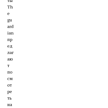
ты
Th
e
gu
ard
ian
пр
ед
лаг
аю
т
по
см
от
ре
ть
на