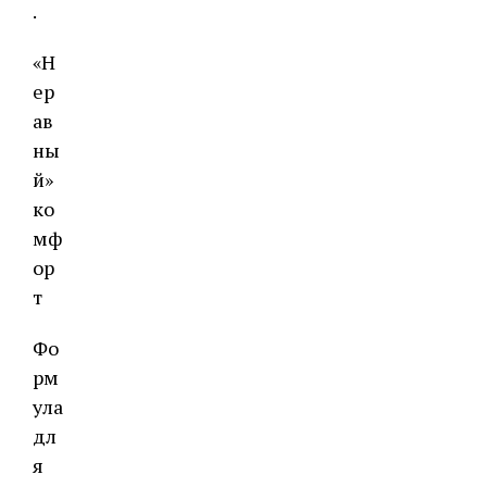
.
«Н
ер
ав
ны
й»
ко
мф
ор
т
Фо
рм
ула
дл
я