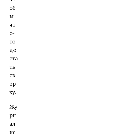
об
ы
чт
о-
то
до
ста
ть
св
ер
ху.
Жу
рн
ал
ис