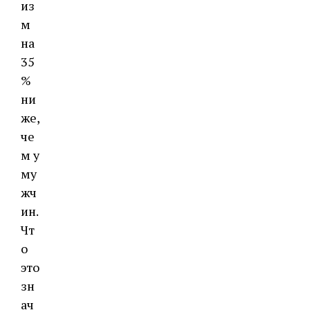
из
м
на
35
%
ни
же,
че
м у
му
жч
ин.
Чт
о
это
зн
ач