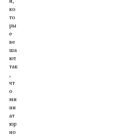
и,
ко
то
ры
е
ве
ша
ют
так
,
чт
о
ми
ни
ат
юр
но