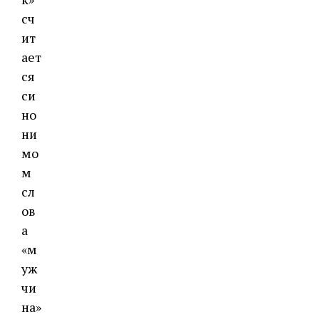
сч
ит
ает
ся
си
но
ни
мо
м
сл
ов
а
«м
уж
чи
на»