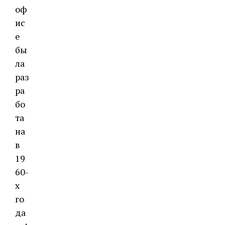
оф
ис
е
бы
ла
раз
ра
бо
та
на
в
19
60-
х
го
да