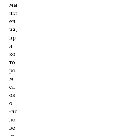
мы
шл
ен
ия,
пр
и
ко
то
ро
м
сл
ов
о
«че
ло
ве
к»