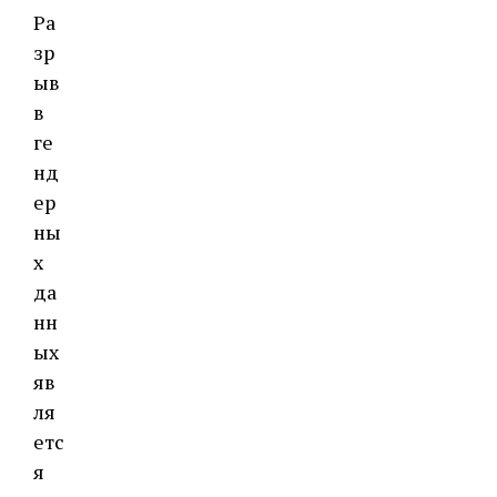
Ра
зр
ыв
в
ге
нд
ер
ны
х
да
нн
ых
яв
ля
етс
я