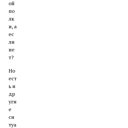
ой
по
лк
и, а
ес
ли
не
т?
Но
ест
ь и
др
уги
е
си
туа