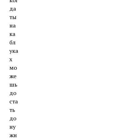
ког
да
ты
на
ка
бл
ука
х
мо
же
шь
до
ста
ть
до
ну
жн