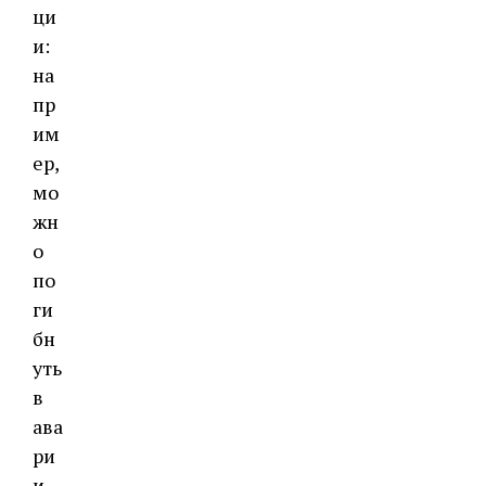
ци
и:
на
пр
им
ер,
мо
жн
о
по
ги
бн
уть
в
ава
ри
и