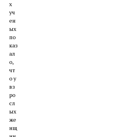
х
уч
ен
ых
по
каз
ал
о,
чт
о у
вз
ро
сл
ых
же
нщ
ин,