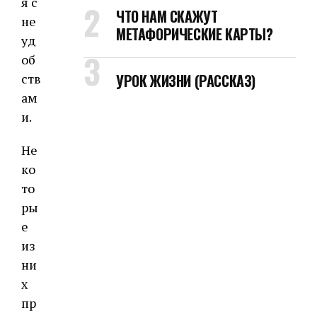
я с
ЧТО НАМ СКАЖУТ
не
МЕТАФОРИЧЕСКИЕ КАРТЫ?
уд
об
ств
УРОК ЖИЗНИ (РАССКАЗ)
ам
и.
Не
ко
то
ры
е
из
ни
х
пр