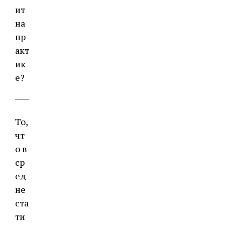
ит
на
пр
акт
ик
е?
То,
чт
о в
ср
ед
не
ста
ти