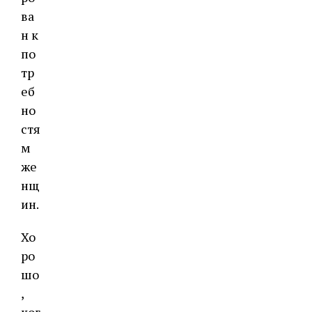
ва
н к
по
тр
еб
но
стя
м
же
нщ
ин.
Хо
ро
шо
,