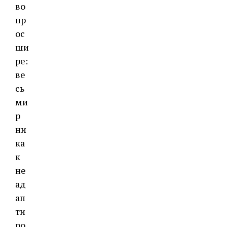
во
пр
ос
ши
ре:
ве
сь
ми
р
ни
ка
к
не
ад
ап
ти
ро