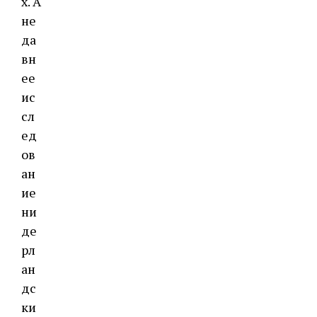
х. А
не
да
вн
ее
ис
сл
ед
ов
ан
ие
ни
де
рл
ан
дс
ки