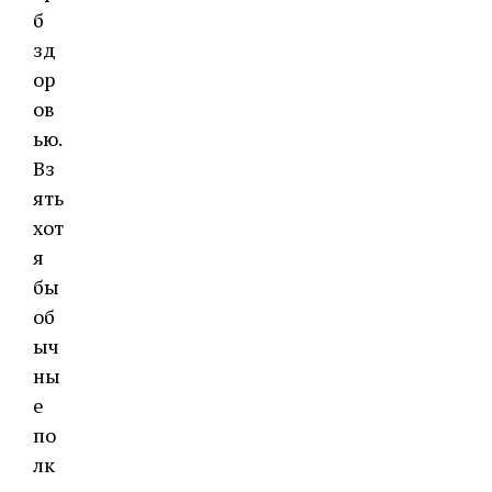
б
зд
ор
ов
ью.
Вз
ять
хот
я
бы
об
ыч
ны
е
по
лк