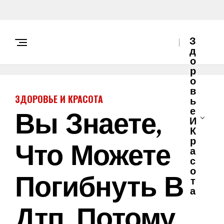
З
Д
О
Р
О
В
ЗДОРОВЬЕ И КРАСОТА
Ь
Вы Знаете,
Е
И
К
Что Можете
Р
А
С
О
Погибнуть В
Т
А
Дтп, Потому