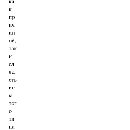
ка
к
пр
ич
ин
ой,
так
и
сл
ед
ств
ие
м
тог
о
ти
па