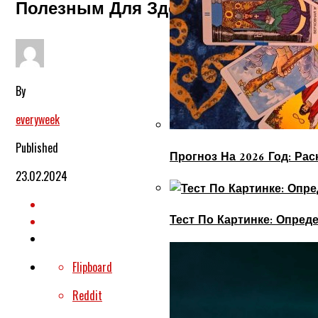
Полезным Для Здоровья.
By
everyweek
Published
Прогноз На 2026 Год: Ра
23.02.2024
Тест По Картинке: Опре
Flipboard
Reddit