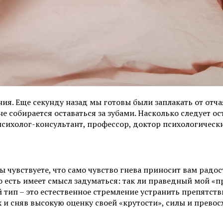
я. Еще секунду назад мы готовы были заплакать от отчая
 не собирается оставаться за зубами. Насколько следует о
психолог-консультант, профессор, доктор психологически
 вы чувствуете, что само чувство гнева приносит вам радо
то есть имеет смысл задуматься: так ли праведный мой «п
тип – это естественное стремление устранить препятстви
 и сняв высокую оценку своей «крутости», силы и превос