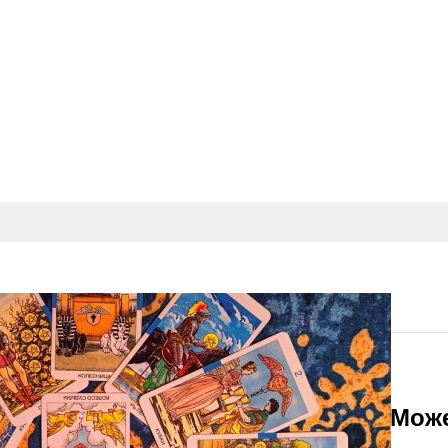
ольство В Его Крайней Форме И Мож