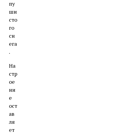
пу
ши
сто
го
сн
ега
.
На
стр
ое
ни
е
ост
ав
ля
ет