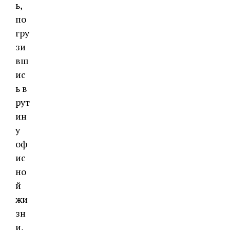
ь,
по
гру
зи
вш
ис
ь в
рут
ин
у
оф
ис
но
й
жи
зн
и,