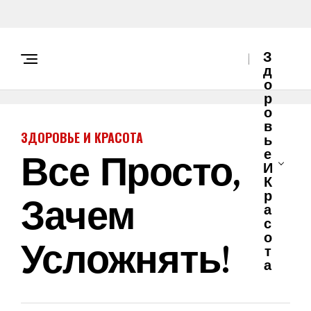
З
Д
О
Р
О
В
ЗДОРОВЬЕ И КРАСОТА
Ь
Все Просто,
Е
И
К
Зачем
Р
А
С
О
Усложнять!
Т
А