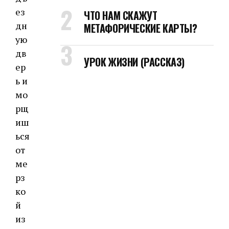
ез
ЧТО НАМ СКАЖУТ
дн
МЕТАФОРИЧЕСКИЕ КАРТЫ?
ую
дв
УРОК ЖИЗНИ (РАССКАЗ)
ер
ь и
мо
рщ
иш
ься
от
ме
рз
ко
й
из