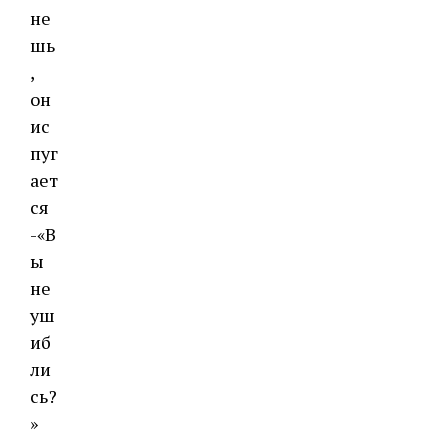
не
шь
,
он
ис
пуг
ает
ся
-«В
ы
не
уш
иб
ли
сь?
»