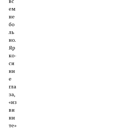
вс
ем
не
бо
ль
но.
Яр
ко-
си
ни
е
гла
за,
«из
ви
ни
те»