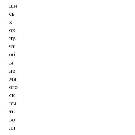
ши
сь
к
ок
ну,
чт
об
ы
не
мн
ого
ск
ры
ть
во
лн