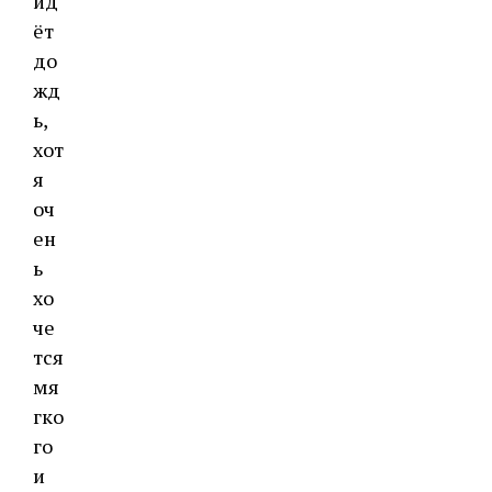
ид
ёт
до
жд
ь,
хот
я
оч
ен
ь
хо
че
тся
мя
гко
го
и