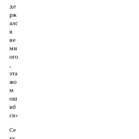
де
рж
алс
я
не
мн
ого
,
эта
жо
м
ош
иб
ся»
Се
ку