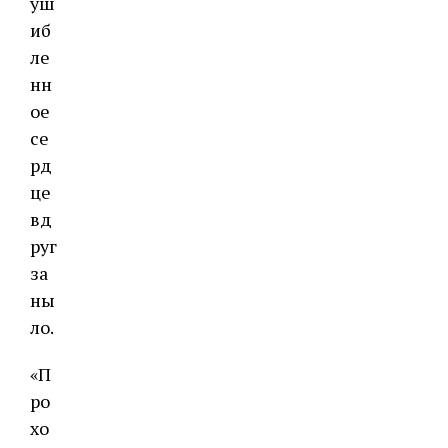
уш
иб
ле
нн
ое
се
рд
це
вд
руг
за
ны
ло.
«П
ро
хо