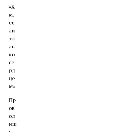
«Х
м,
ес
ли
то
ль
ко
се
рд
це
м»
Пр
ов
од
иш
ь