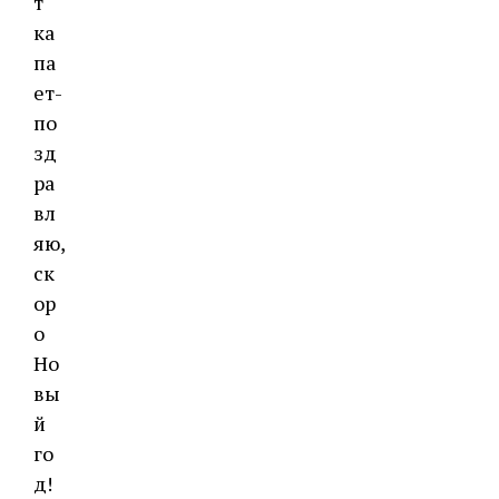
т
ка
па
ет-
по
зд
ра
вл
яю,
ск
ор
о
Но
вы
й
го
д!