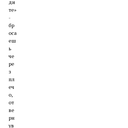
ди
те»
-
бр
оса
еш
ь
че
ре
з
пл
еч
о,
от
ве
рн
ув