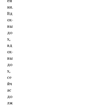
ен
ия.
Вд
ох-
вы
до
х,
вд
ох-
вы
до
х,
се
йч
ас
до
лж