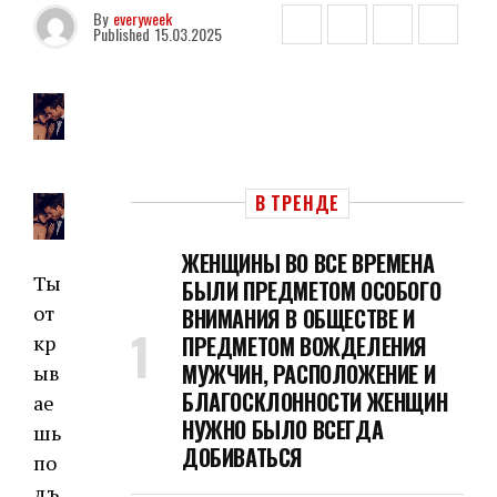
By
everyweek
Published
15.03.2025
В ТРЕНДЕ
ЖЕНЩИНЫ ВО ВСЕ ВРЕМЕНА
Ты
БЫЛИ ПРЕДМЕТОМ ОСОБОГО
от
ВНИМАНИЯ В ОБЩЕСТВЕ И
кр
ПРЕДМЕТОМ ВОЖДЕЛЕНИЯ
МУЖЧИН, РАСПОЛОЖЕНИЕ И
ыв
БЛАГОСКЛОННОСТИ ЖЕНЩИН
ае
НУЖНО БЫЛО ВСЕГДА
шь
ДОБИВАТЬСЯ
по
дъ