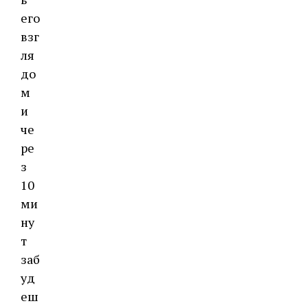
его
взг
ля
до
м
и
че
ре
з
10
ми
ну
т
заб
уд
еш