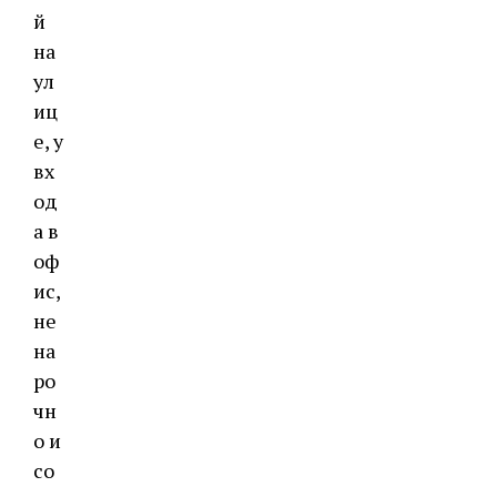
й
на
ул
иц
е, у
вх
од
а в
оф
ис,
не
на
ро
чн
о и
со