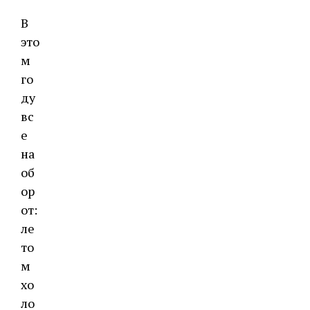
В
это
м
го
ду
вс
е
на
об
ор
от:
ле
то
м
хо
ло