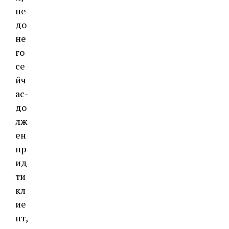
не
до
не
го
се
йч
ас-
до
лж
ен
пр
ид
ти
кл
ие
нт,