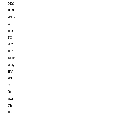
мы
шл
ять
о
по
го
де
не
ког
да,
ну
жн
о
бе
жа
ть
на