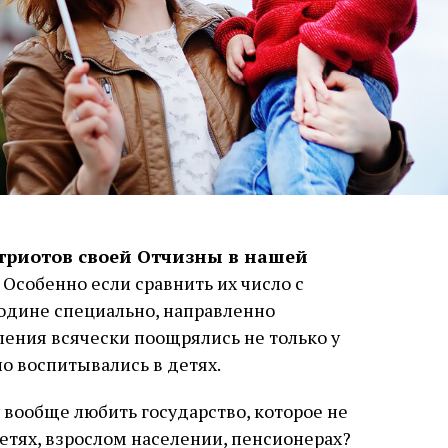
триотов своей Отчизны в нашей
Особенно если сравнить их число с
одине специально, направленно
ления всячески поощрялись не только у
но воспитывались в детях.
 вообще любить государство, которое не
детях, взрослом населении, пенсионерах?