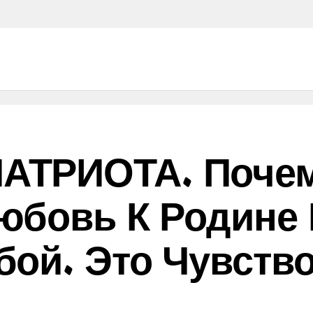
ТРИОТА. Почем
юбовь К Родине
бой. Это Чувств