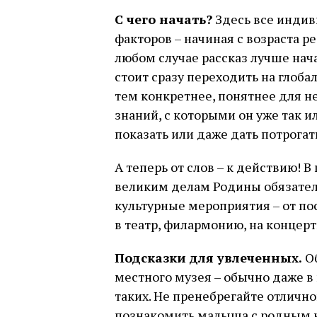
С чего начать?
Здесь все индив
факторов – начиная с возраста ре
любом случае рассказ лучше нач
стоит сразу переходить на глоба
тем конкретнее, понятнее для н
знаний, с которыми он уже так ил
показать или даже дать потрогат
А теперь от слов – к действию!
великим делам Родины обязате
культурные мероприятия – от п
в театр, филармонию, на концер
Подсказки для увлеченных.
Об
местного музея – обычно даже в
таких. Не пренебрегайте отличн
познакомить малыша с родным к