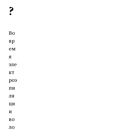
?
Во
вр
ем
я
эле
кт
роэ
пи
ля
ци
и
во
ло