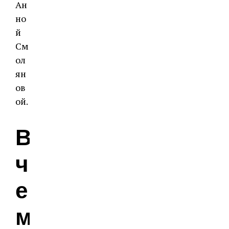
Ан
но
й
См
ол
ян
ов
ой.
В
ч
е
м