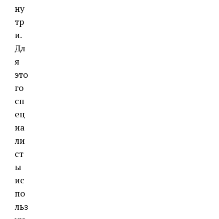
ну
тр
и.
Дл
я
это
го
сп
ец
иа
ли
ст
ы
ис
по
льз