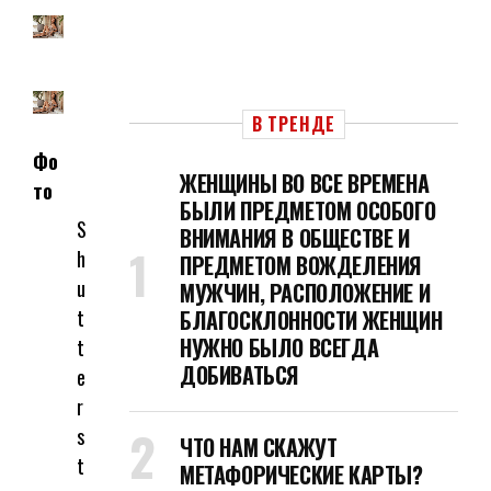
В ТРЕНДЕ
Фо
ЖЕНЩИНЫ ВО ВСЕ ВРЕМЕНА
то
БЫЛИ ПРЕДМЕТОМ ОСОБОГО
S
ВНИМАНИЯ В ОБЩЕСТВЕ И
h
ПРЕДМЕТОМ ВОЖДЕЛЕНИЯ
u
МУЖЧИН, РАСПОЛОЖЕНИЕ И
t
БЛАГОСКЛОННОСТИ ЖЕНЩИН
НУЖНО БЫЛО ВСЕГДА
t
ДОБИВАТЬСЯ
e
r
s
ЧТО НАМ СКАЖУТ
t
МЕТАФОРИЧЕСКИЕ КАРТЫ?