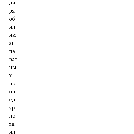
да
ря
об
ил
ию
ап
па
рат
ны
х
пр
оц
ед
ур
по
эп
ил