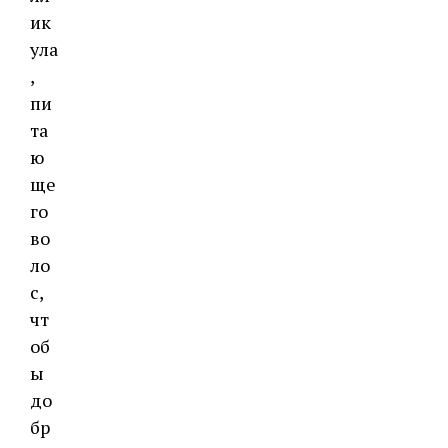
ик
ула
,
пи
та
ю
ще
го
во
ло
с,
чт
об
ы
до
бр