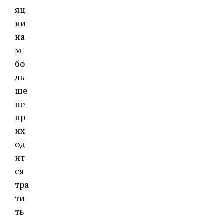
яц
ии
на
м
бо
ль
ше
не
пр
их
од
ит
ся
тра
ти
ть