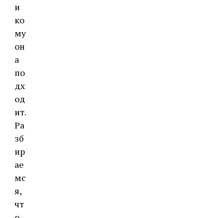
и
ко
му
он
а
по
дх
од
ит.
Ра
зб
ир
ае
мс
я,
чт
о