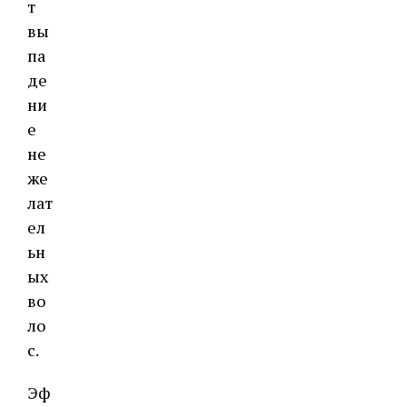
т
вы
па
де
ни
е
не
же
лат
ел
ьн
ых
во
ло
с.
Эф