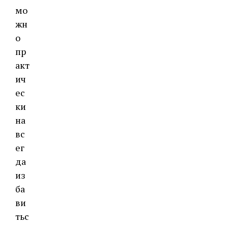
мо
жн
о
пр
акт
ич
ес
ки
на
вс
ег
да
из
ба
ви
тьс