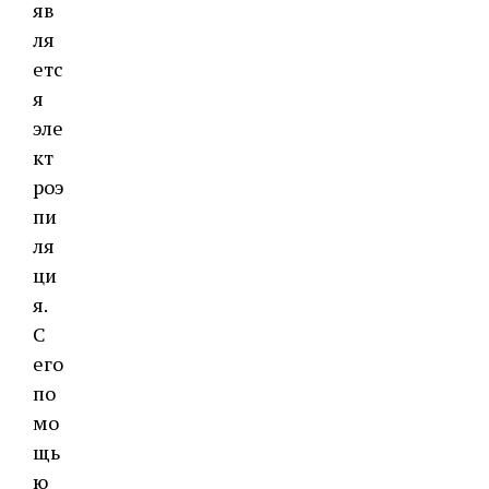
яв
ля
етс
я
эле
кт
роэ
пи
ля
ци
я.
С
его
по
мо
щь
ю