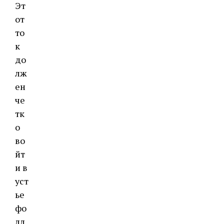
Эт
от
то
к
до
лж
ен
че
тк
о
во
йт
и в
уст
ье
фо
лл