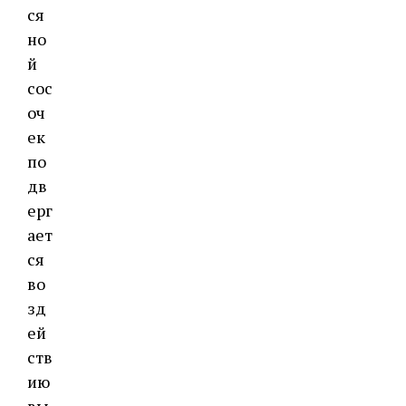
ся
но
й
сос
оч
ек
по
дв
ерг
ает
ся
во
зд
ей
ств
ию
вы