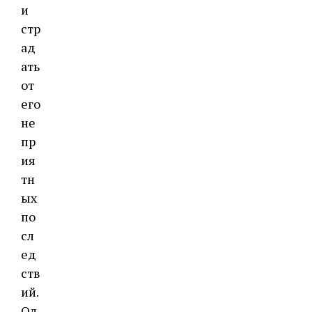
и
стр
ад
ать
от
его
не
пр
ия
тн
ых
по
сл
ед
ств
ий.
Од