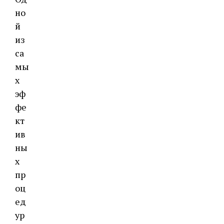
но
й
из
са
мы
х
эф
фе
кт
ив
ны
х
пр
оц
ед
ур