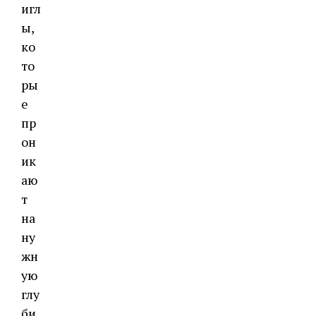
игл
ы,
ко
то
ры
е
пр
он
ик
аю
т
на
ну
жн
ую
глу
би