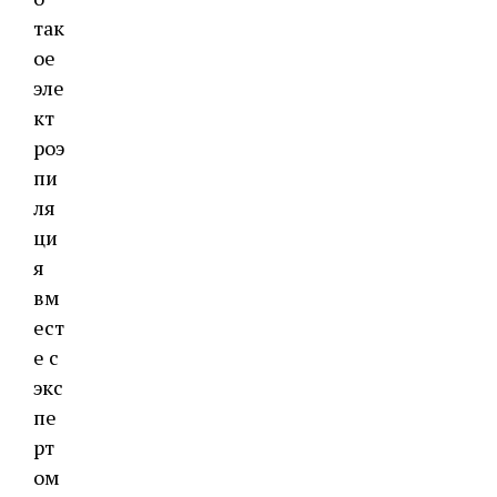
так
ое
эле
кт
роэ
пи
ля
ци
я
вм
ест
е с
экс
пе
рт
ом