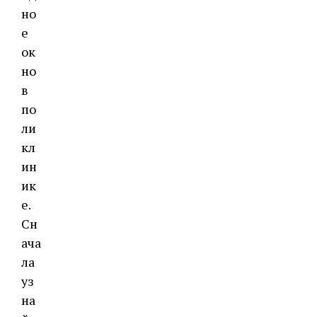
но
е
ок
но
в
по
ли
кл
ин
ик
е.
Сн
ача
ла
уз
на