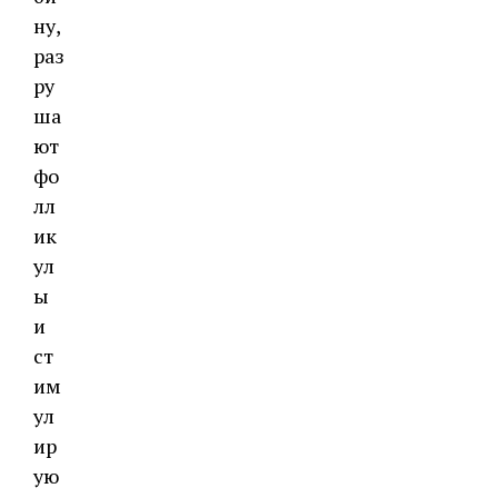
ну,
раз
ру
ша
ют
фо
лл
ик
ул
ы
и
ст
им
ул
ир
ую