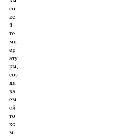
со
ко
й
те
мп
ер
ату
ры,
соз
да
ва
ем
ой
то
ко
м.