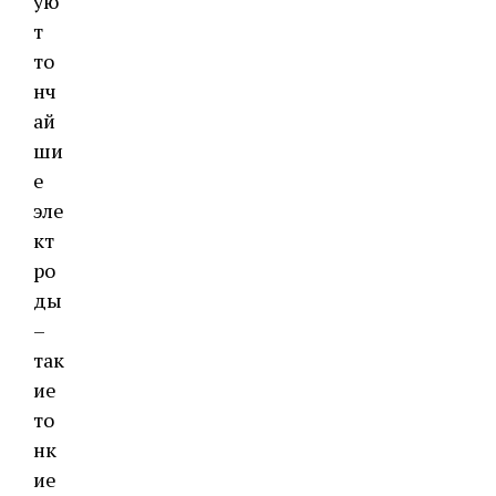
ую
т
то
нч
ай
ши
е
эле
кт
ро
ды
–
так
ие
то
нк
ие