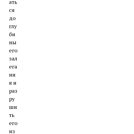
ать
ся
до
глу
би
ны
его
зал
ега
ни
я и
раз
ру
ши
ть
его
из