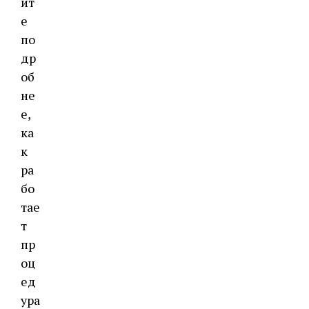
йт
е
по
др
об
не
е,
ка
к
ра
бо
тае
т
пр
оц
ед
ура