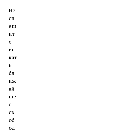
Не
сп
еш
ит
е
ис
кат
ь
бл
иж
ай
ше
е
св
об
од