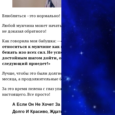
Влюбляться –это нормально!
Любой мужчина может начать за тобой ухаживать, пока
не доказал обратного!
Как говорила моя бабушка: —
«Девушка должна
относиться к мужчине как к троллейбусу. Не надо
бежать изо всех сил. Не успела медленным
достойным шагом дойти, он уехал. Ничего,
следующий приедет!»
Лучше, чтобы это были долгие ухаживания…Не 1,2,3
месяца, а продолжительные 6,9,12 месяцев…
За это время пелена с глаз упадет и увидишь его
настоящего. Все просто!
А Если Он Не Хочет За Тобой Ухаживать
Долго И Красиво, Ждать Тебя Не