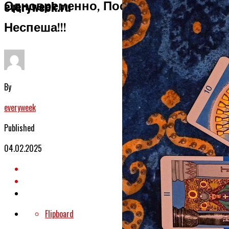
Одновременно, Постепенно И
everyweek.ru
Неспеша!!!
By
everyweek
Published
04.02.2025
Flipboard