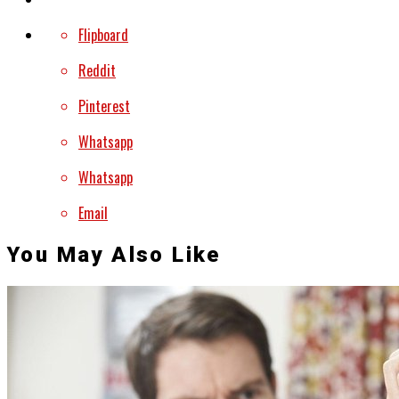
Flipboard
Reddit
Pinterest
Whatsapp
Whatsapp
Email
You May Also Like