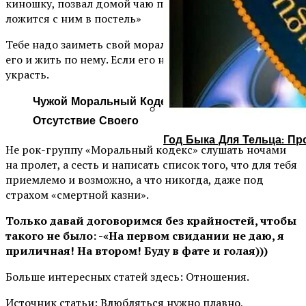
киношку, позвал домой чаю попить, значит ВСЕ, надо
ложится с ним в постель»
Тебе надо заиметь свой моральный кодекс, составить
его и жить по нему. Если его нет, не беда, можно
украсть.
Чужой Моральный Кодекс Лучше, Чем
Отсутствие Своего
Год Быка Для Тельца: Пр
Не рок-группу «Моральный кодекс» слушать ночами
на пролет, а сесть и написать список того, что для тебя
приемлемо и возможно, а что никогда, даже под
страхом «смертной казни».
Только давай договоримся без крайностей, чтобы
такого не было: -«На первом свидании не даю, я
приличная! На втором! Буду в фате и голая)))
Больше интересных статей здесь: Отношения.
Источник статьи: Влюбляться нужно плавно,