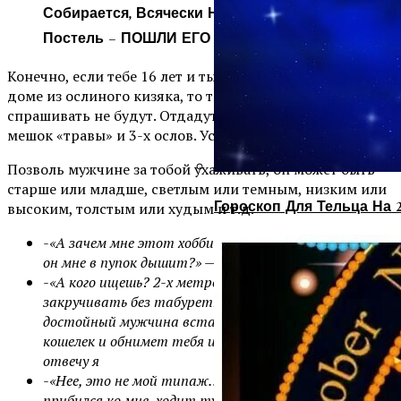
Собирается, Всячески Намекает На
Постель – ПОШЛИ ЕГО Н@ХЕР
Конечно, если тебе 16 лет и ты живешь в Афганистане в
доме из ослиного кизяка, то твои родители и
спрашивать не будут. Отдадут за любого, кто даст
мешок «травы» и 3-х ослов. Условно говоря…
Позволь мужчине за тобой ухаживать, он может быть
старше или младше, светлым или темным, низким или
Гороскоп Для Тельца На 
высоким, толстым или худым и т.д.
-«А зачем мне этот хоббит, что я буду с ним делать,
он мне в пупок дышит?» — завоет девушка
-«А кого ищешь? 2-х метрового лампочки
закручивать без табуретки? Ну, маленький
достойный мужчина встанет на свой большой
кошелек и обнимет тебя и все будет хорошо!!!»-
отвечу я
-«Нее, это не мой типаж…??!!, Что за урод вообще
прибился ко мне, ходит тут?»- продолжит девушка