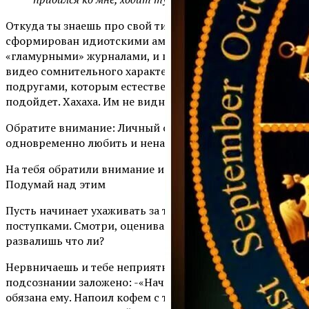
Откуда ты знаешь про свой типаж? Твой типаж
сформирован идиотскими американскими фильмами,
«гламурными» журналами, и просмотрами тоннами
видео сомнительного характера и общением с
подругами, которым естественно виднее, какой тебе
подойдет. Хахаха. Им не виднее, а завиднее!
Обратите внимание: Личный опыт. Можно ли
одновременно любить и ненавидеть..
На тебя обратили внимание и ухаживают, а за ними нет.
Подумай над этим
Пусть начинает ухаживать за тобой. Мужчина ценен
поступками. Смотри, оценивай, делай выводы. Ну, что
развалишь что ли?
Нервничаешь и тебе неприятно? А почему? В
подсознании заложено: -«Начнет ухаживать, буду
обязана ему. Напоил кофем с тортиком, сводил в