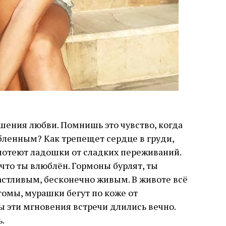
ения любви. Помнишь это чувство, когда
ленным? Как трепещет сердце в груди,
потеют ладошки от сладких переживаний.
 что ты влюблён. Гормоны бурлят, ты
астливым, бесконечно живым. В животе всё
томы, мурашки бегут по коже от
ы эти мгновения встречи длились вечно.
.