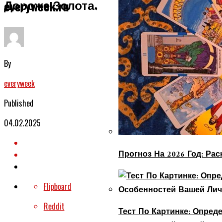
Дороже Золота.
everyweek.ru
By
everyweek
Published
04.02.2025
Прогноз На 2026 Год: Ра
Flipboard
Reddit
Тест По Картинке: Опре