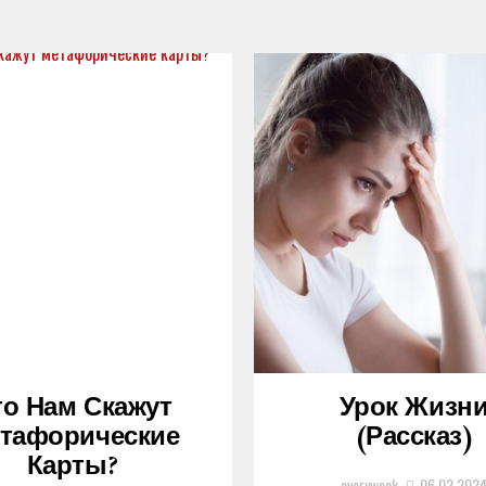
то Нам Скажут
Урок Жизн
тафорические
(рассказ)
Карты?
everyweek
06.02.202