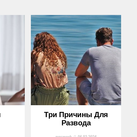
и
Три Причины Для
Развода
4
everyweek
06.02.2024