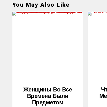
You May Also Like
Женщины Во Все
Ч
Времена Были
Ме
Предметом