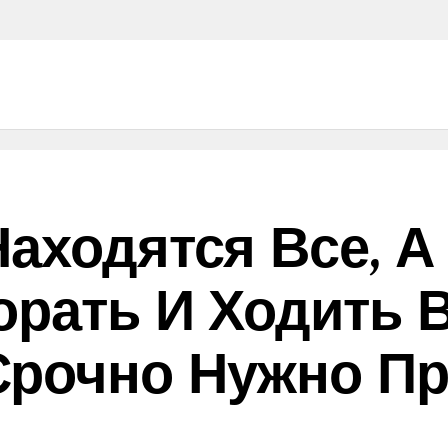
Находятся Все, А
орать И Ходить 
Срочно Нужно Пр