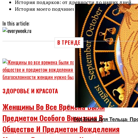
История подарков: от древности до наших дней
История моего подчинения в фотографиях
In this article:
В ТРЕНДЕ
ЗДОРОВЬЕ И КРАСОТА
Женщины Во Все Времена Были
Предметом Особого Внимания В
Год Быка Для Тельца: Пр
Обществе И Предметом Вожделения