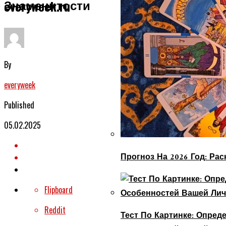
Знаменитости
everyweek.ru
By
everyweek
Published
05.02.2025
Прогноз На 2026 Год: Ра
Flipboard
Reddit
Тест По Картинке: Опре