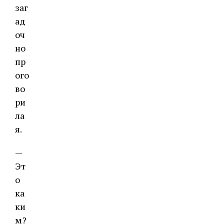
заг
ад
оч
но
пр
ого
во
ри
ла
я.
—
Эт
о
ка
ки
м?