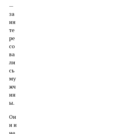
—
за
ин
те
ре
со
ва
ли
сь
му
жч
ин
ы.
Он
и и
не