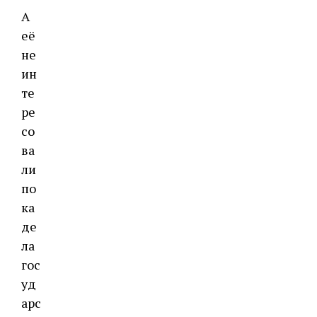
А
её
не
ин
те
ре
со
ва
ли
по
ка
де
ла
гос
уд
арс