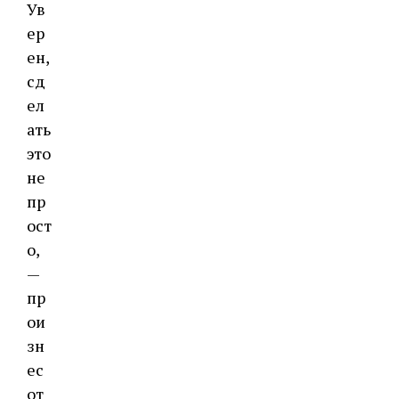
Ув
ер
ен,
сд
ел
ать
это
не
пр
ост
о,
—
пр
ои
зн
ес
от