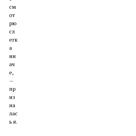
см
от
рю
сл
егк
а
ин
ач
е,
—
пр
из
на
лас
ь я.
—