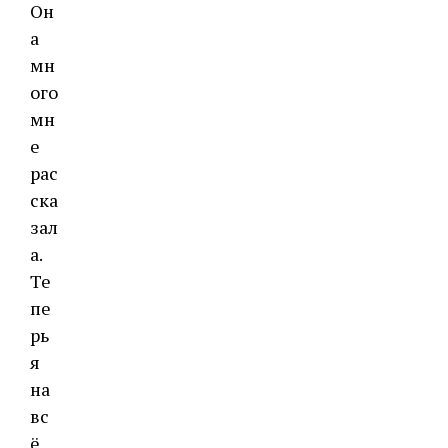
Он
а
мн
ого
мн
е
рас
ска
зал
а.
Те
пе
рь
я
на
вс
ё