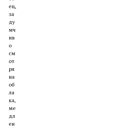
ец,
за
ду
мч
ив
о
см
от
ря
на
об
ла
ка,
ме
дл
ен