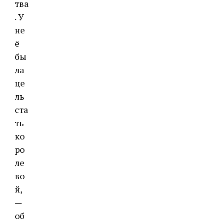
тва
. У
не
ё
бы
ла
це
ль
ста
ть
ко
ро
ле
во
й,
—
об