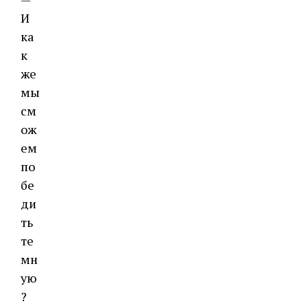
И
ка
к
же
мы
см
ож
ем
по
бе
ди
ть
те
мн
ую
?