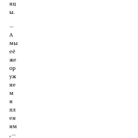
иц
ы.
—
А
мы
её
же
ор
уж
ие
м
и
пл
ен
им
, —