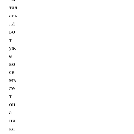
тал
ась
. И
во
т
уж
е
во
се
мь
ле
т
он
а
ни
ка