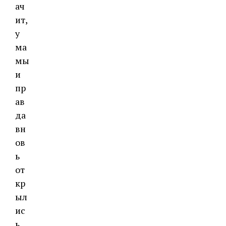
ач
ит,
у
ма
мы
и
пр
ав
да
вн
ов
ь
от
кр
ыл
ис
ь