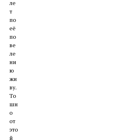
ле
т
по
её
по
ве
ле
ни
ю
жи
ву.
То
шн
о
от
это
й