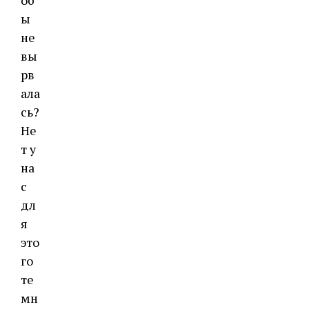
об
ы
не
вы
рв
ала
сь?
Не
т у
на
с
дл
я
это
го
те
мн