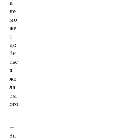
к
не
мо
же
т
до
би
тьс
я
же
ла
ем
ого
.
—
Зн