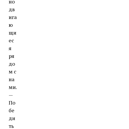
но
дв
ига
ю
щи
ес
я
ря
до
м с
на
ми.
—
По
бе
ди
ть