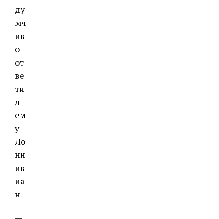
ду
мч
ив
о
от
ве
ти
л
ем
у
Ло
нн
ив
иа
н.
—