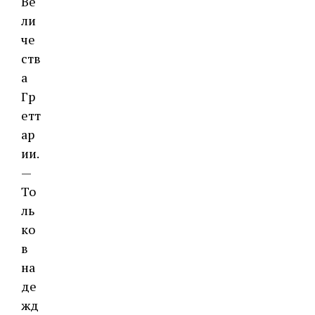
Ве
ли
че
ств
а
Гр
етт
ар
ии.
—
То
ль
ко
в
на
де
жд