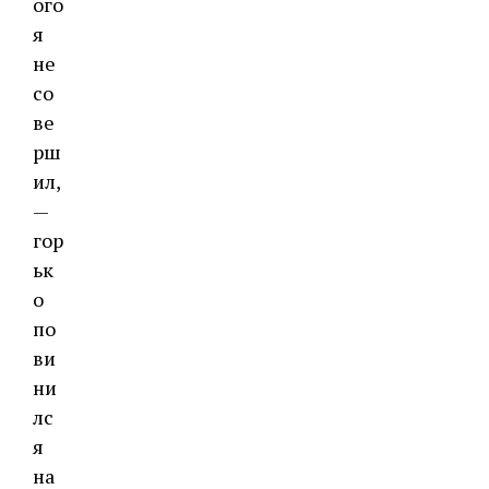
ого
я
не
со
ве
рш
ил,
—
гор
ьк
о
по
ви
ни
лс
я
на