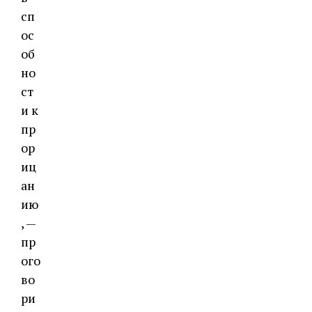
сп
ос
об
но
ст
и к
пр
ор
иц
ан
ию
, —
пр
ого
во
ри