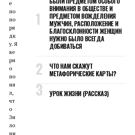
БЫЛИ ПРЕДМЕТОМ ОСОБОГО
е
ВНИМАНИЯ В ОБЩЕСТВЕ И
по
ПРЕДМЕТОМ ВОЖДЕЛЕНИЯ
по
МУЖЧИН, РАСПОЛОЖЕНИЕ И
ря
БЛАГОСКЛОННОСТИ ЖЕНЩИН
дк
НУЖНО БЫЛО ВСЕГДА
у. Я
ДОБИВАТЬСЯ
ве
рн
ЧТО НАМ СКАЖУТ
о
МЕТАФОРИЧЕСКИЕ КАРТЫ?
по
ня
л,
УРОК ЖИЗНИ (РАССКАЗ)
чт
о
Зи
ло
ни