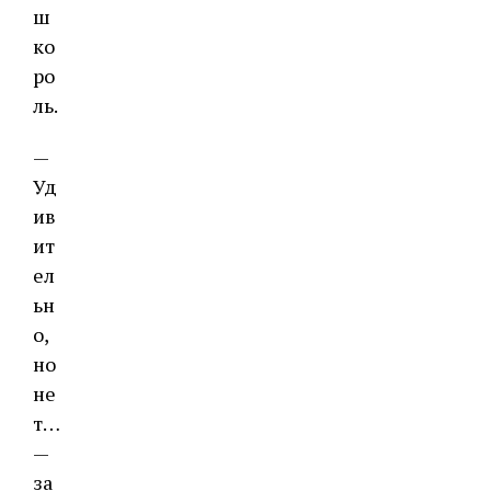
ш
ко
ро
ль.
—
Уд
ив
ит
ел
ьн
о,
но
не
т…
—
за