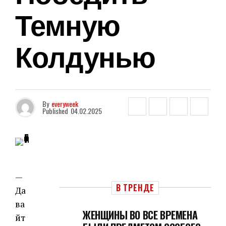
Темную
Колдунью
By
everyweek
Published
04.02.2025
—
В ТРЕНДЕ
Да
ва
ЖЕНЩИНЫ ВО ВСЕ ВРЕМЕНА
йт