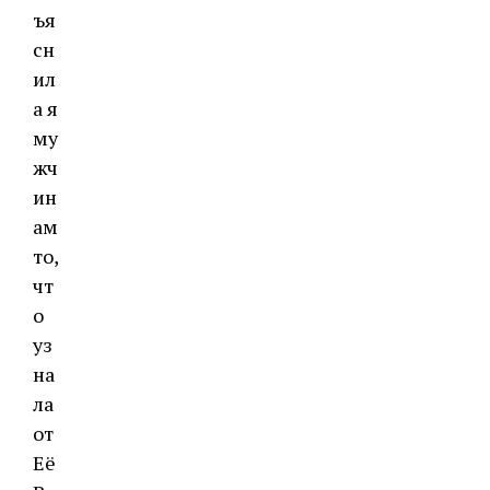
ъя
сн
ил
а я
му
жч
ин
ам
то,
чт
о
уз
на
ла
от
Её