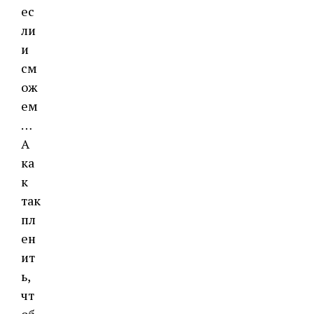
ес
ли
и
см
ож
ем
…
А
ка
к
так
пл
ен
ит
ь,
чт