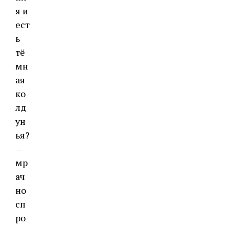
я и
ест
ь
тё
мн
ая
ко
лд
ун
ья?
—
мр
ач
но
сп
ро