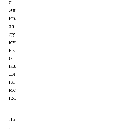
л
Эн
ир,
за
ду
мч
ив
о
гля
дя
на
ме
ня.
—
Да
…