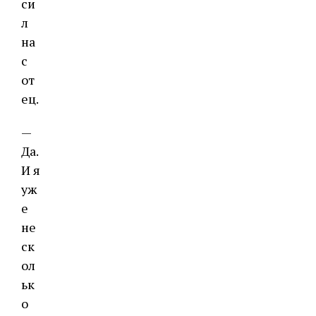
си
л
на
с
от
ец.
—
Да.
И я
уж
е
не
ск
ол
ьк
о