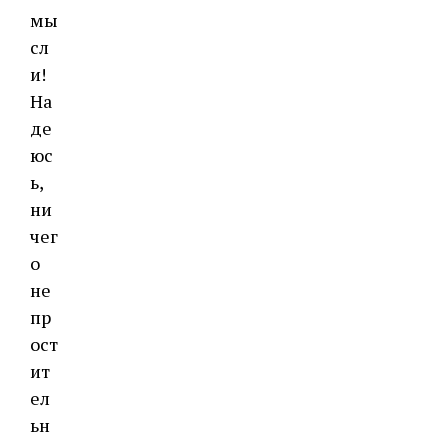
мы
сл
и!
На
де
юс
ь,
ни
чег
о
не
пр
ост
ит
ел
ьн