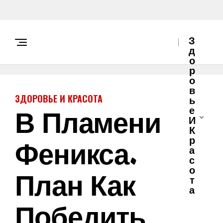
З
Д
О
Р
О
В
ЗДОРОВЬЕ И КРАСОТА
Ь
В Пламени
Е
И
К
Феникса.
Р
А
С
О
План Как
Т
А
Победить