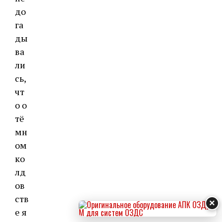
до
га
ды
ва
ли
сь,
чт
о о
тё
мн
ом
ко
лд
ов
ств
×
е я