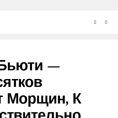
 Бьюти —
сятков
т Морщин, К
йствительно