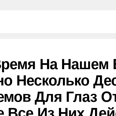
Время На Нашем
о Несколько Де
мов Для Глаз О
 Все Из Них Де