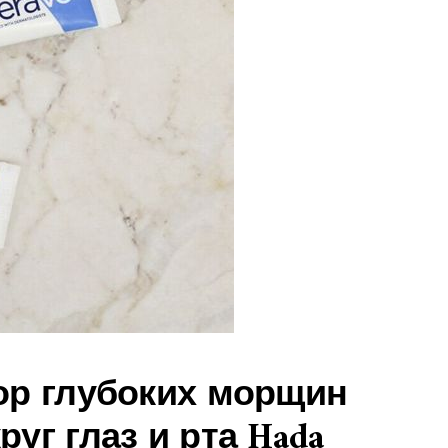
тор глубоких морщин
руг глаз и рта Hada