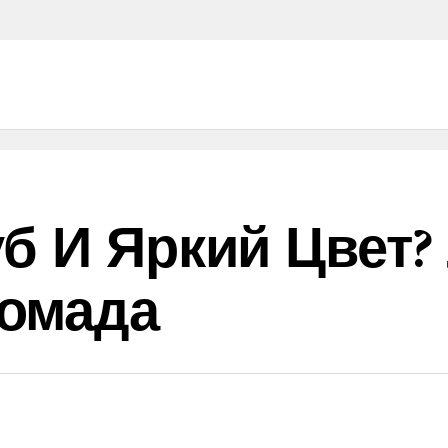
б И Яркий Цвет? 
омада