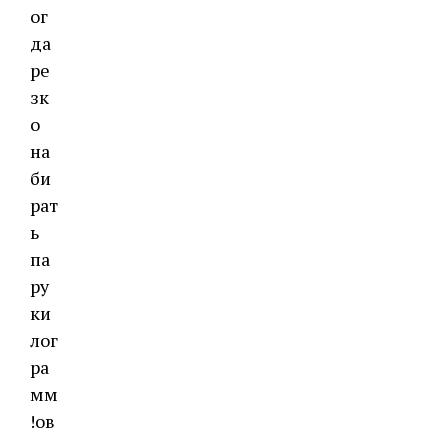
ог
да
ре
зк
о
на
би
рат
ь
па
ру
ки
лог
ра
мм
!ов