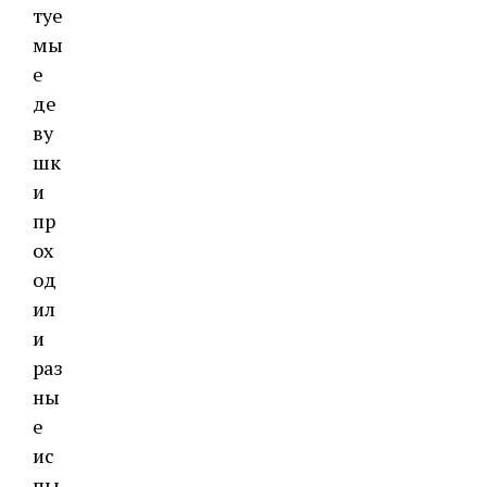
туе
мы
е
де
ву
шк
и
пр
ох
од
ил
и
раз
ны
е
ис
пы