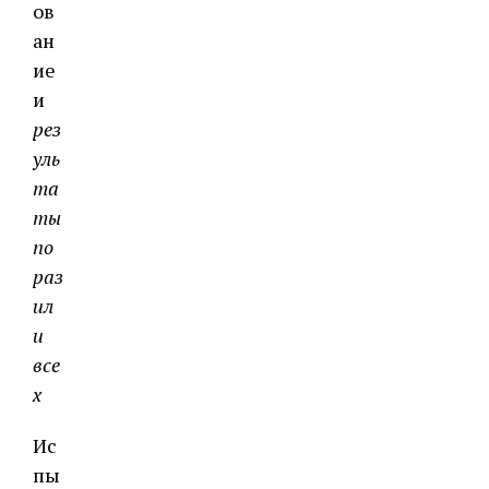
ов
ан
ие
и
рез
уль
та
ты
по
раз
ил
и
все
х
Ис
пы