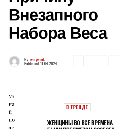
Внезапного
Набора Веса
By
everyweek
Published
11.04.2024
Уз
на
В ТРЕНДЕ
й
по
ЖЕНЩИНЫ ВО ВСЕ ВРЕМЕНА
че