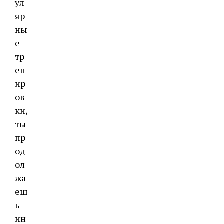
ул
яр
ны
е
тр
ен
ир
ов
ки,
ты
пр
од
ол
жа
еш
ь
ин