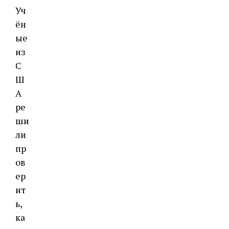
Уч
ён
ые
из
С
Ш
А
ре
ши
ли
пр
ов
ер
ит
ь,
ка