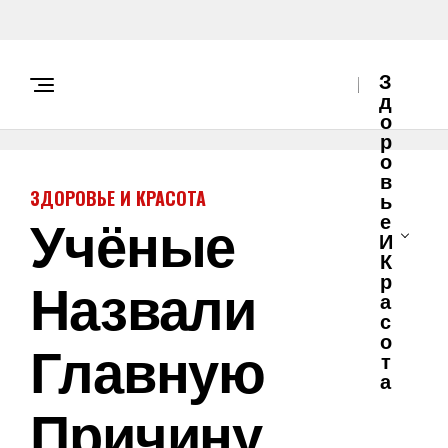
З
Д
О
Р
О
В
ЗДОРОВЬЕ И КРАСОТА
Ь
Учёные
Е
И
К
Назвали
Р
А
С
О
Главную
Т
А
Причину