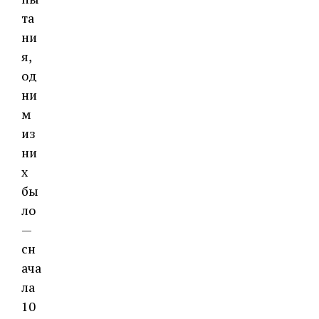
та
ни
я,
од
ни
м
из
ни
х
бы
ло
—
сн
ача
ла
10