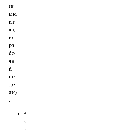
(и
мм
ит
ац
ия
ра
бо
че
й
не
де
ли)
.
В
х
о