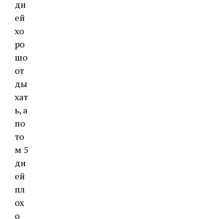
дн
ей
хо
ро
шо
от
ды
хат
ь, а
по
то
м 5
дн
ей
пл
ох
о