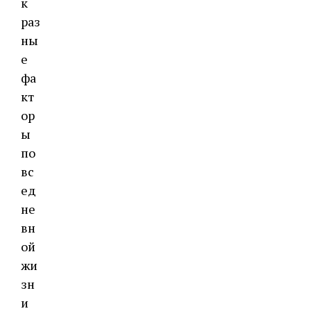
к
раз
ны
е
фа
кт
ор
ы
по
вс
ед
не
вн
ой
жи
зн
и