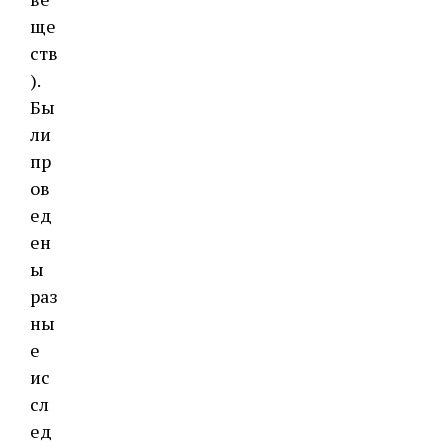
ще
ств
).
Бы
ли
пр
ов
ед
ен
ы
раз
ны
е
ис
сл
ед