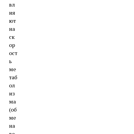
вл
ия
ют
на
ск
ор
ост
ь
ме
таб
ол
из
ма
(об
ме
на
ве