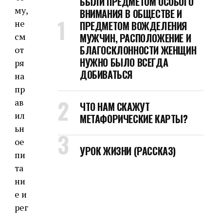
БЫЛИ ПРЕДМЕТОМ ОСОБОГО
му,
ВНИМАНИЯ В ОБЩЕСТВЕ И
не
ПРЕДМЕТОМ ВОЖДЕЛЕНИЯ
см
МУЖЧИН, РАСПОЛОЖЕНИЕ И
БЛАГОСКЛОННОСТИ ЖЕНЩИН
от
НУЖНО БЫЛО ВСЕГДА
ря
ДОБИВАТЬСЯ
на
пр
ав
ЧТО НАМ СКАЖУТ
ил
МЕТАФОРИЧЕСКИЕ КАРТЫ?
ьн
ое
УРОК ЖИЗНИ (РАССКАЗ)
пи
та
ни
е и
рег