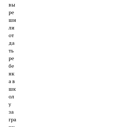
вы
ре
ши
ли
от
да
ть
ре
бе
нк
а в
шк
ол
у
за
гра