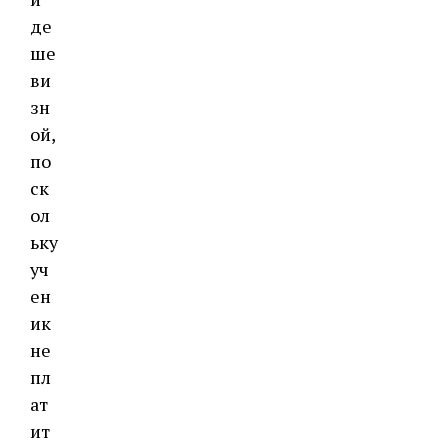
де
ше
ви
зн
ой,
по
ск
ол
ьку
уч
ен
ик
не
пл
ат
ит