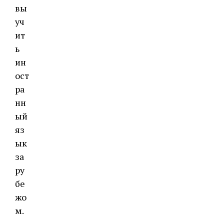
вы
уч
ит
ь
ин
ост
ра
нн
ый
яз
ык
за
ру
бе
жо
м.