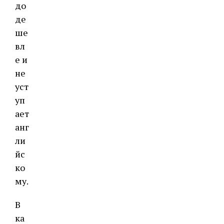
до
де
ше
вл
е и
не
уст
уп
ает
анг
ли
йс
ко
му.
В
ка