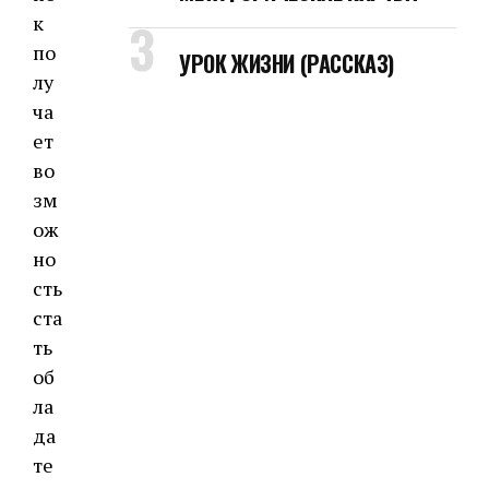
к
по
УРОК ЖИЗНИ (РАССКАЗ)
лу
ча
ет
во
зм
ож
но
сть
ста
ть
об
ла
да
те