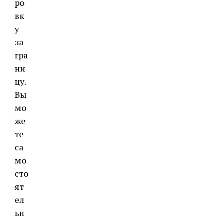
ро
вк
у
за
гра
ни
цу.
Вы
мо
же
те
са
мо
сто
ят
ел
ьн