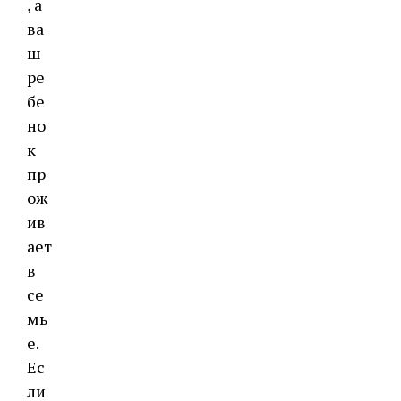
, а
ва
ш
ре
бе
но
к
пр
ож
ив
ает
в
се
мь
е.
Ес
ли