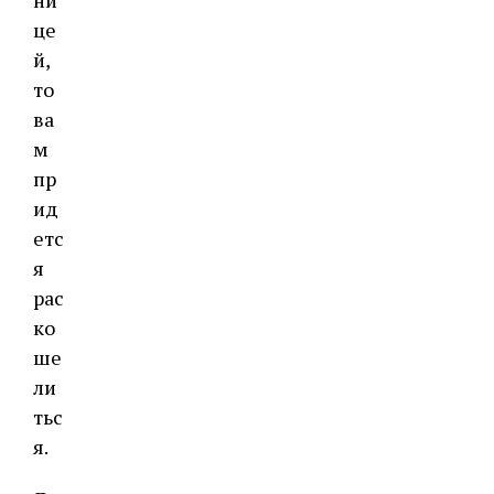
ни
це
й,
то
ва
м
пр
ид
етс
я
рас
ко
ше
ли
тьс
я.