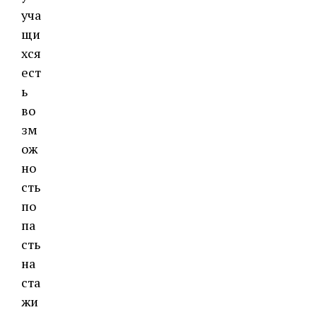
уча
щи
хся
ест
ь
во
зм
ож
но
сть
по
па
сть
на
ста
жи