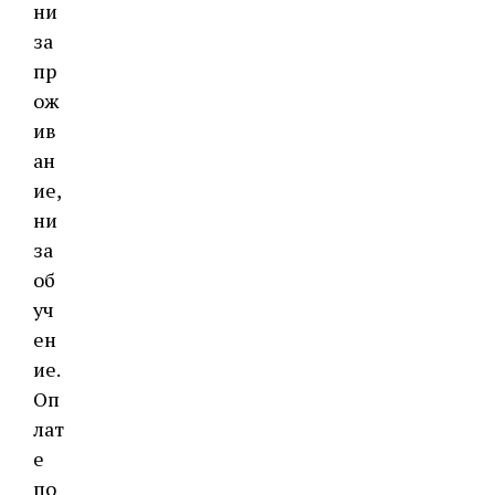
ни
за
пр
ож
ив
ан
ие,
ни
за
об
уч
ен
ие.
Оп
лат
е
по