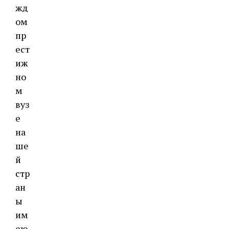
жд
ом
пр
ест
иж
но
м
вуз
е
на
ше
й
стр
ан
ы
им
ею