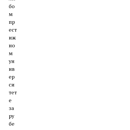
бо
м
пр
ест
иж
но
м
ун
ив
ер
си
тет
е
за
ру
бе