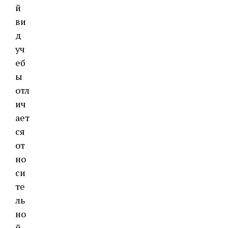
й
ви
д
уч
еб
ы
отл
ич
ает
ся
от
но
си
те
ль
но
й