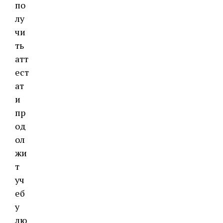
по
лу
чи
ть
атт
ест
ат
и
пр
од
ол
жи
т
уч
еб
у
лю