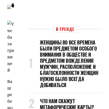
В ТРЕНДЕ
ЖЕНЩИНЫ ВО ВСЕ ВРЕМЕНА
БЫЛИ ПРЕДМЕТОМ ОСОБОГО
ВНИМАНИЯ В ОБЩЕСТВЕ И
ПРЕДМЕТОМ ВОЖДЕЛЕНИЯ
МУЖЧИН, РАСПОЛОЖЕНИЕ И
БЛАГОСКЛОННОСТИ ЖЕНЩИН
НУЖНО БЫЛО ВСЕГДА
Ва
ДОБИВАТЬСЯ
ш
ре
ЧТО НАМ СКАЖУТ
бе
МЕТАФОРИЧЕСКИЕ КАРТЫ?
но