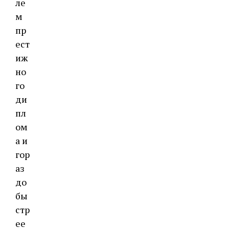
ле
м
пр
ест
иж
но
го
ди
пл
ом
а и
гор
аз
до
бы
стр
ее