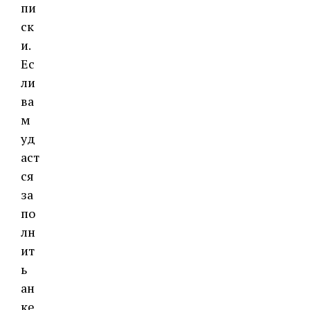
пи
ск
и.
Ес
ли
ва
м
уд
аст
ся
за
по
лн
ит
ь
ан
ке