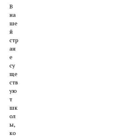
В
на
ше
й
стр
ан
е
су
ще
ств
ую
т
шк
ол
ы,
ко