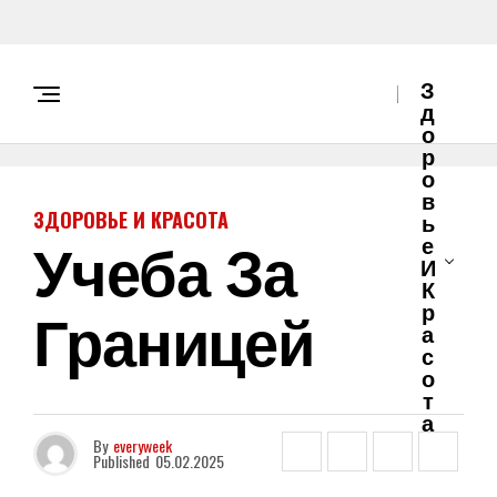
З
Д
О
Р
О
В
ЗДОРОВЬЕ И КРАСОТА
Ь
Учеба За
Е
И
К
Границей
Р
А
С
О
Т
А
By
everyweek
Published
05.02.2025