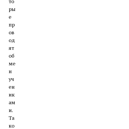
то
ры
е
пр
ов
од
ят
об
ме
н
уч
ен
ик
ам
и.
Та
ко