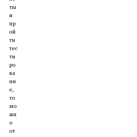
ты
и
пр
ой
ти
тес
ти
ро
ва
ни
е,
то
мо
жн
о
от