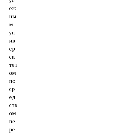
уб
еж
ны
м
ун
ив
ер
си
тет
ом
по
ср
ед
ств
ом
пе
ре