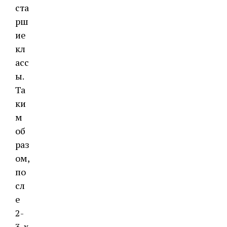
ста
рш
ие
кл
асс
ы.
Та
ки
м
об
раз
ом,
по
сл
е
2-
3-х