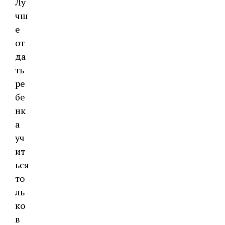
Лу
чш
е
от
да
ть
ре
бе
нк
а
уч
ит
ься
то
ль
ко
в