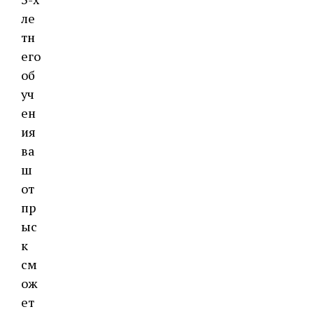
ле
тн
его
об
уч
ен
ия
ва
ш
от
пр
ыс
к
см
ож
ет