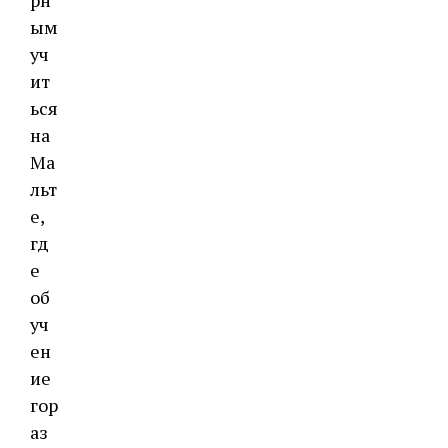
рн
ым
уч
ит
ься
на
Ма
льт
е,
гд
е
об
уч
ен
ие
гор
аз