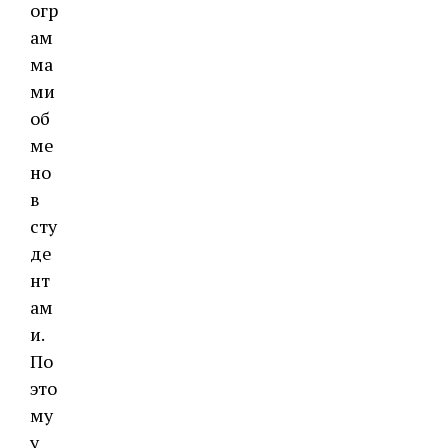
огр
ам
ма
ми
об
ме
но
в
сту
де
нт
ам
и.
По
это
му
у