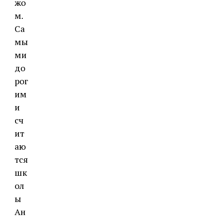
жо
м.
Са
мы
ми
до
рог
им
и
сч
ит
аю
тся
шк
ол
ы
Ан