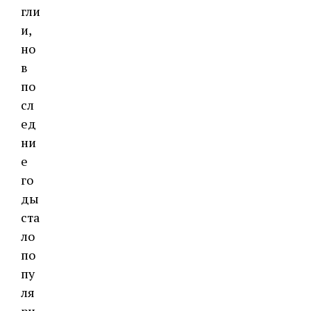
гли
и,
но
в
по
сл
ед
ни
е
го
ды
ста
ло
по
пу
ля