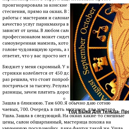
проигнорировала за конские цены, выставленные, без
стеснения, прямо на окнах. В 2013-14 имела опыт
работы с мастерами и салонами и убедилась, что
качество услуг парикмахера в обычных точках не
зависит от цены. В любом салоне рядом с добротным
профессионалом может сидеть косорукая
самоуверенная мамзель, которая навертит вам на
голове чудовищную хрень, а на все возражения
ответит, что у вас просто нет вкуса.
Бюджет у меня скромный. У нас в округе цена женской
стрижки колеблется от 450 до 1500 рублей. В прошлый
раз решила, что стоит попробовать шикануть,
постричься за тысячу. Результат так себе. А если нет
разницы, зачем платить дороже?
Зашла в ближнюю. Там 600. Я обычно даю сотню
чаевых, 700. Очередь в пять мужиков, два мастера.
Год Быка Для Тельца: Пр
Ушла. Зашла в следующий. На окнах какие-то смешные
цены, салон обшарпанный, мастерица похожа на
умученную посудомойку, даже фартук такой же. Ушла,