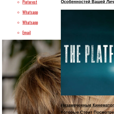
Особенностей Вашей Лич
Pinterest
Whatsapp
Whatsapp
Email
Незамеченные Кинематог
Которые Стоит Посмотре