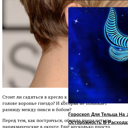
Стоит ли садиться в кресло к мастеру, у которого на
голове воронье гнездо? И которая не понимает
разницу между пикси и бобом?
Гороскоп Для Тельца На 2
Перед тем, как постричься, обошла вчера четыре
Осторожность В Расхода
парикмахерские в округе. Ещё несколько просто