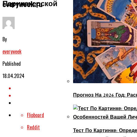
Парикахерской
everyweek.ru
By
everyweek
Published
18.04.2024
Прогноз На 2026 Год: Ра
Flipboard
Reddit
Тест По Картинке: Опре