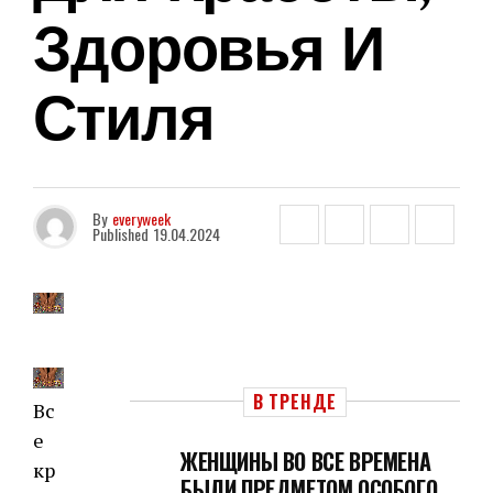
Здоровья И
Стиля
By
everyweek
Published
19.04.2024
В ТРЕНДЕ
Вс
е
ЖЕНЩИНЫ ВО ВСЕ ВРЕМЕНА
кр
БЫЛИ ПРЕДМЕТОМ ОСОБОГО