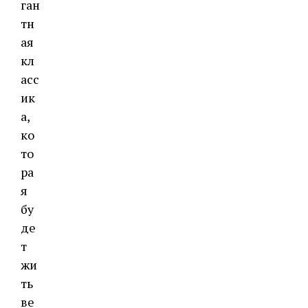
ган
тн
ая
кл
асс
ик
а,
ко
то
ра
я
бу
де
т
жи
ть
ве