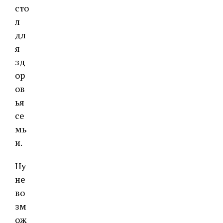
сто
л
дл
я
зд
ор
ов
ья
се
мь
и.
Ну
не
во
зм
ож