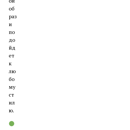
ой
об
раз
и
по
до
йд
ет
к
лю
бо
му
ст
ил
ю.