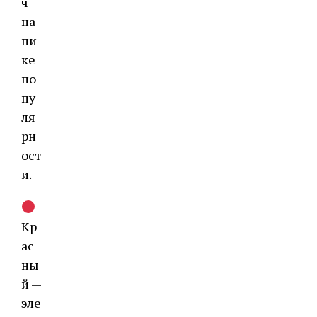
ч
на
пи
ке
по
пу
ля
рн
ост
и.
Кр
ас
ны
й —
эле