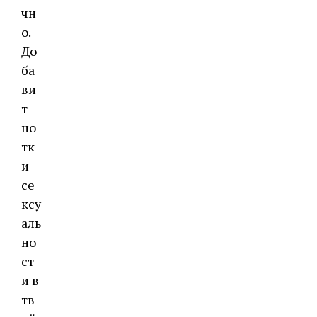
чн
о.
До
ба
ви
т
но
тк
и
се
ксу
аль
но
ст
и в
тв