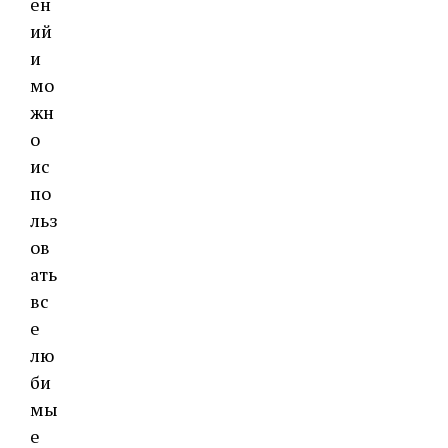
ен
ий
и
мо
жн
о
ис
по
льз
ов
ать
вс
е
лю
би
мы
е