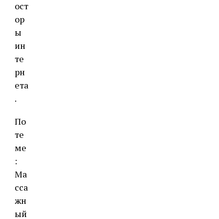
ост
ор
ы
ин
те
рн
ета
.
По
те
ме
:
Ма
сса
жн
ый