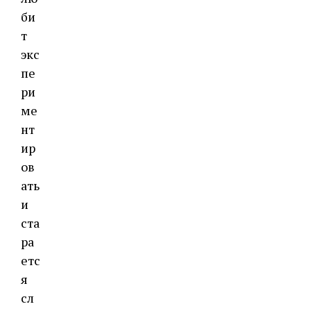
би
т
экс
пе
ри
ме
нт
ир
ов
ать
и
ста
ра
етс
я
сл