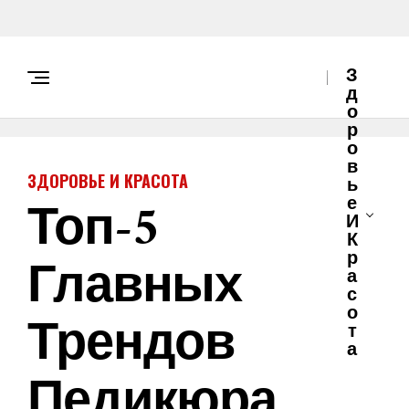
З
Д
О
Р
О
В
ЗДОРОВЬЕ И КРАСОТА
Ь
Топ-5
Е
И
К
Главных
Р
А
С
О
Трендов
Т
А
Педикюра,