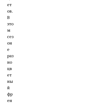
ет
ов.
В
это
м
сез
он
е
раз
но
цв
ет
ны
й
фр
ен