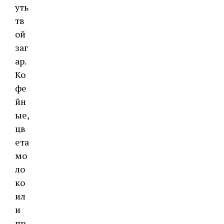
уть
тв
ой
заг
ар.
Ко
фе
йн
ые,
цв
ета
мо
ло
ко
ил
и
пр