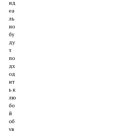
ид
еа
ль
но
бу
ду
т
по
дх
од
ит
ь к
лю
бо
й
об
ув