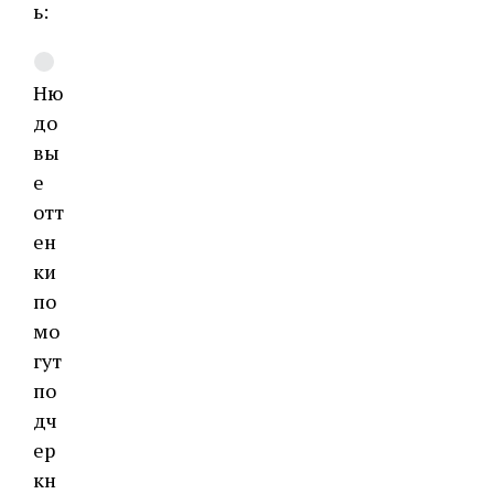
ь:
Ню
до
вы
е
отт
ен
ки
по
мо
гут
по
дч
ер
кн