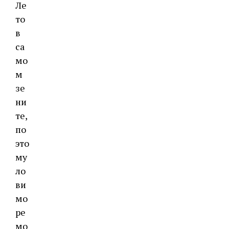
Ле
то
в
са
мо
м
зе
ни
те,
по
это
му
ло
ви
мо
ре
мо