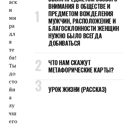
аск
ВНИМАНИЯ В ОБЩЕСТВЕ И
и
ПРЕДМЕТОМ ВОЖДЕЛЕНИЯ
ми
МУЖЧИН, РАСПОЛОЖЕНИЕ И
ра
БЛАГОСКЛОННОСТИ ЖЕНЩИН
дл
НУЖНО БЫЛО ВСЕГДА
я
ДОБИВАТЬСЯ
те
бя!
ЧТО НАМ СКАЖУТ
Ты
МЕТАФОРИЧЕСКИЕ КАРТЫ?
до
сто
УРОК ЖИЗНИ (РАССКАЗ)
йн
а
лу
чш
его