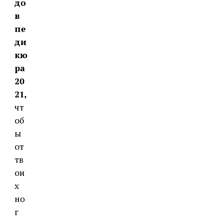
до
в
пе
ди
кю
ра
20
21,
чт
об
ы
от
тв
ои
х
но
г