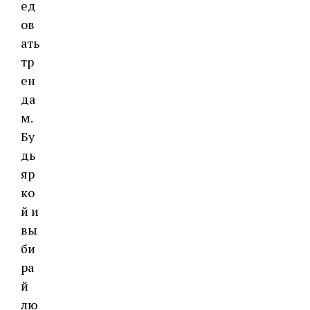
ед
ов
ать
тр
ен
да
м.
Бу
дь
яр
ко
й и
вы
би
ра
й
лю