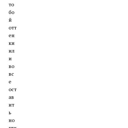
то
бо
й
отт
ен
ки
ил
и
во
вс
е
ост
ав
ит
ь
но
гти