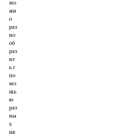
мо
жн
о
раз
но
об
раз
ит
ь с
по
мо
щь
ю
раз
ны
х
цв