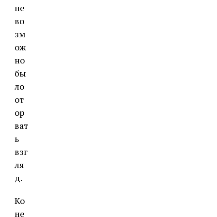
не
во
зм
ож
но
бы
ло
от
ор
ват
ь
взг
ля
д.
Ко
не