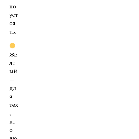
но
уст
оя
ть.
Же
лт
ый
—
дл
я
тех
,
кт
о
лю