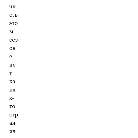
чн
о, в
это
м
сез
он
е
не
т
ка
ки
х-
то
огр
ан
ич