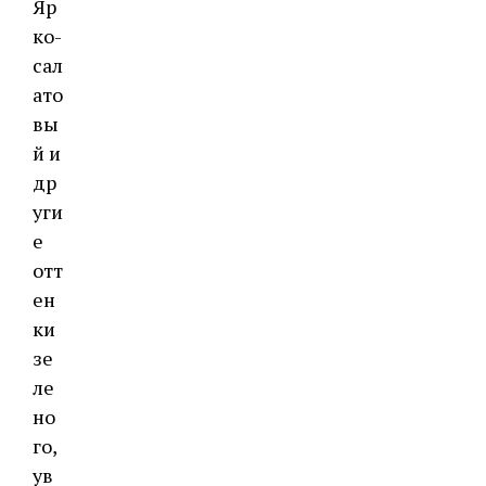
Яр
ко-
сал
ато
вы
й и
др
уги
е
отт
ен
ки
зе
ле
но
го,
ув