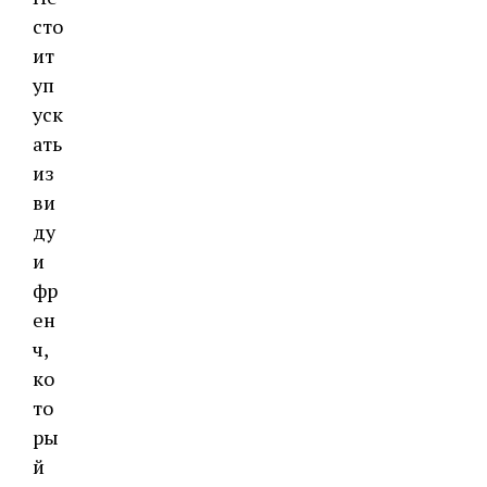
сто
ит
уп
уск
ать
из
ви
ду
и
фр
ен
ч,
ко
то
ры
й