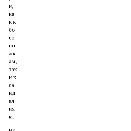
и,
ка
к к
бо
со
но
жк
ам,
так
и к
са
нд
ал
ия
м.
Не