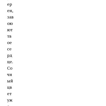
ер
ен,
зав
ою
ют
тв
ое
се
рд
це.
Со
чн
ый
цв
ет
уж