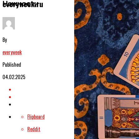
Нежности
everyweek.ru
By
everyweek
Published
04.02.2025
Flipboard
Reddit