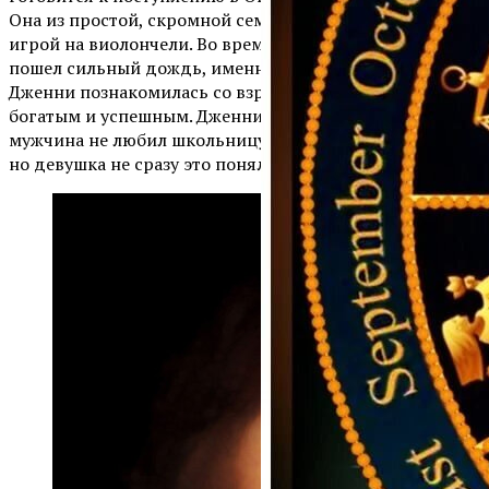
Она из простой, скромной семьи. Девушка увлекается
игрой на виолончели. Во время одного из занятий
пошел сильный дождь, именно в такой ситуации
Дженни познакомилась со взрослым мужчиной. Он был
богатым и успешным. Дженни влюбилась в него. Но
мужчина не любил школьницу. Он был развратником,
но девушка не сразу это поняла …