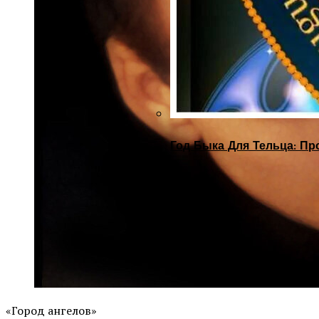
Год Быка Для Тельца: Пр
«Город ангелов»