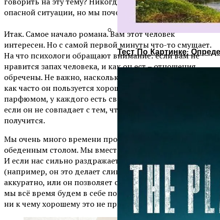
говорить на эту тему? Никогда не поздно выскочить из
опасной ситуации, но мы почему-то не доверяем себе.
⠀
Итак. Самое начало романа. Вам этот человек
интересен. Но с самой первой минуты что-то смущает.
Тест По Картинке: Опре
На что психологи обращают внимание: если вам не
нравится запах человека, и как он ест – отношения
обречены. Не важно, насколько человек чистоплотен,
как часто он пользуется хорошим дезодорантом и
парфюмом, у каждого есть свой природный запах. И
если он не совпадает с тем, что вам нравится, не
получится.
Мы очень много времени проводим вместе за
обеденным столом. Мы вместе завтракаем и ужинаем.
И если нас сильно раздражает, как человек ест
(например, он это делает слишком громко, или ест не
аккуратно, или он позволяет себе брать еду руками), то
мы всё время будем в себе подавлять раздражение, и
ни к чему хорошему это не приведёт.