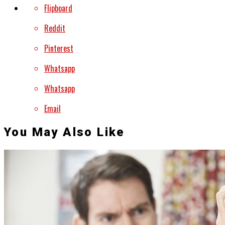
Flipboard
Reddit
Pinterest
Whatsapp
Whatsapp
Email
You May Also Like