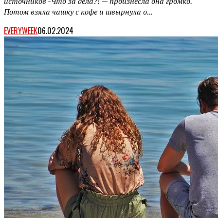
источников -Что за дела?! — произнесла она громко.
Потом взяла чашку с кофе и швырнула о...
EVERYWEEK
06.02.2024