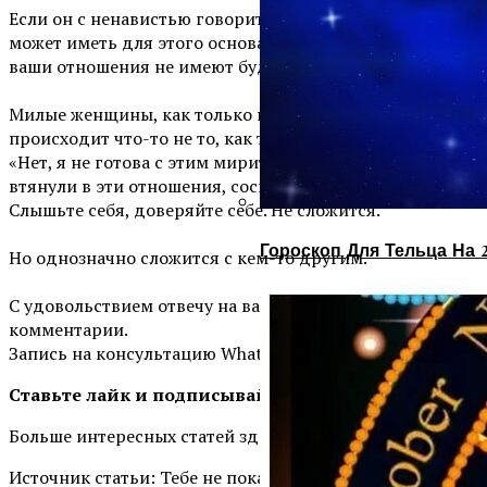
Если он с ненавистью говорит о своей маме, хотя он
может иметь для этого основания, то скорее всего,
ваши отношения не имеют будущего.
⠀
Милые женщины, как только вы чувствуете, что
происходит что-то не то, как только вы понимаете:
«Нет, я не готова с этим мириться», пока вас чувства не
втянули в эти отношения, соскакивайте! И бегите!
Слышьте себя, доверяйте себе. Не сложится.
⠀
Гороскоп Для Тельца На 
Но однозначно сложится с кем-то другим.
⠀
С удовольствием отвечу на ваши вопросы, пишите в
комментарии.
Запись на консультацию WhatsApp + 7(925)545 63 53
Ставьте лайк и
подписывайтесь
на мой канал
Больше интересных статей здесь: Отношения.
Источник статьи: Тебе не показалось. Не сложится.