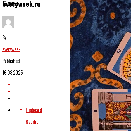
Беги
everyweek.ru
By
everyweek
Published
16.03.2025
Flipboard
Reddit