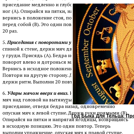
приседание медленно и глубоко, опуская мяч между
ног (А). Опирайся на пятки, напряги ягодицы и
вернись в положение стоя, поднося мяч к груди прямо
перед собой (В). Это один повтор. Сделай упражнение
20 раз.
5.
Приседания с поворотами у стены.
Прислонись
спиной к стене, держи мяч двумя руками перед собой
у груди. Присядь (А). Бедра неподвижны. Сделай
поворот влево и дотронься мячом до стены (В).
Вернись в исходное положение. Это один повтор.
Повтори на другую сторону. Двигайся медленно,
держи ритм. Выполни 20 повторов.
6.
Удары мячом вверх и вниз.
Ноги шире плеч. Держи
мяч над головой на вытянутых руках (А). Сделай
приседание, отведя бедра назад, одновременно
опуская мяч к левой ступне. Держи руки прямыми (В).
Год Быка Для Тельца: Пр
Опирайся на пятки и напрягай ягодицы, возвращаясь
в исходную позицию. Это один повтор. Теперь
выполни упражнение, опуская мяч к правой ступне.