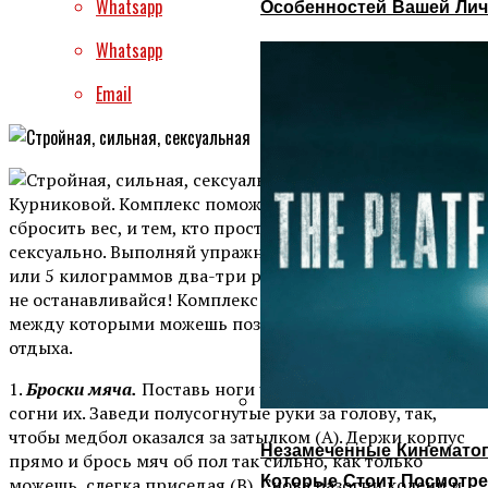
Whatsapp
Особенностей Вашей Лич
Whatsapp
Email
Тренировка Анны
Курниковой. Комплекс поможет и тем, кто мечтает
сбросить вес, и тем, кто просто хочет выглядеть более
сексуально. Выполняй упражнения с мячом весом 3
или 5 килограммов два-три раза в неделю. Главное —
не останавливайся! Комплекс включает три подхода,
между которыми можешь позволить себе одну минуту
отдыха.
1.
Броски мяча.
Поставь ноги чуть шире плеч. Слегка
согни их. Заведи полусогнутые руки за голову, так,
чтобы медбол оказался за затылком (А). Держи корпус
Незамеченные Кинематог
прямо и брось мяч об пол так сильно, как только
Которые Стоит Посмотре
можешь, слегка приседая (В). Снова разогни колени и