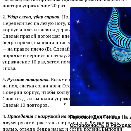
повтори упражнение 20 раз.
2.
Удар слева, удар справа.
Ноги чуть шире плеч.
Перенеси вес на левую ногу, колено согнуто. Поверни
корпус и плечи влево и держи мяч на уровне груди (А).
Сделай правой ногой шаг вперед, разверни корпус и
бедра прямо, выполни приседание, качая мяч вперед
— на правое плечо (В). Сделай упражнение в обратном
порядке и вернись к началу. Это один повтор. Выполни
упражнение 10 раз, затем поменяй стороны и повтори
снова.
3.
Русские повороты.
Возьми мяч двумя руками и сядь
на пол, слегка согни ноги. Оторви ступни от пола (А).
Поверни корпус, чтобы коснуться пола мячом (В).
Снова сядь и выполни упражнение в другую сторону.
Сделай 10 повторов.
4.
Приседания с нагрузкой на бицепсы.
Возьми мяч
Гороскоп Для Тельца На 2
двумя руками, расставь широко ноги. Держи грудь
Осторожность В Расхода
прямо, отведи бедра назад и согни колени. Выполни