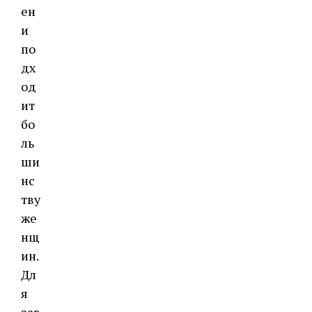
ен
и
по
дх
од
ит
бо
ль
ши
нс
тву
же
нщ
ин.
Дл
я