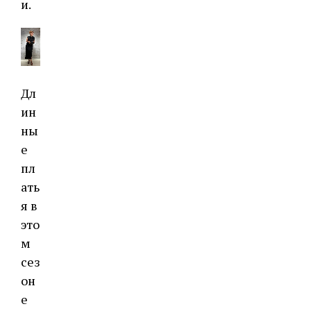
и.
Дл
ин
ны
е
пл
ать
я в
это
м
сез
он
е