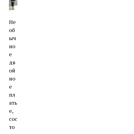
Не
об
ыч
но
е
дв
ой
но
е
пл
ать
е,
сос
то