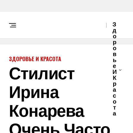
З
Д
О
Р
О
В
ЗДОРОВЬЕ И КРАСОТА
Ь
Стилист
Е
И
К
Ирина
Р
А
С
О
Конарева
Т
А
Очень Часто