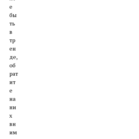
е
бы
ть
в
тр
ен
де,
об
рат
ит
е
на
ни
х
вн
им