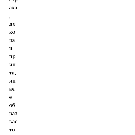
аха
,
де
ко
ра
и
пр
ин
та,
ин
ач
е
об
раз
вас
то