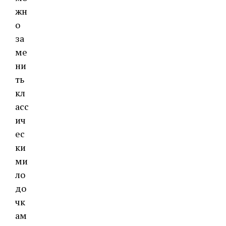
жн
о
за
ме
ни
ть
кл
асс
ич
ес
ки
ми
ло
до
чк
ам