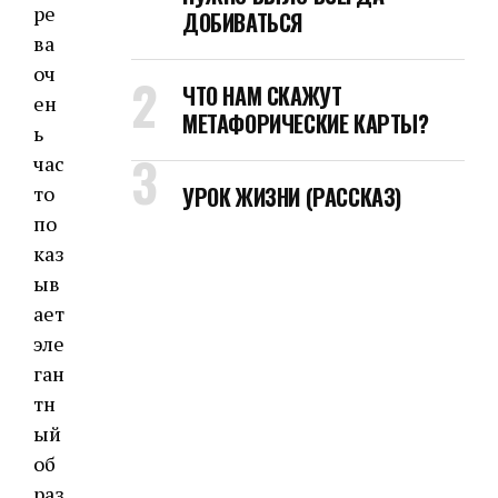
ре
ДОБИВАТЬСЯ
ва
оч
ЧТО НАМ СКАЖУТ
ен
МЕТАФОРИЧЕСКИЕ КАРТЫ?
ь
час
то
УРОК ЖИЗНИ (РАССКАЗ)
по
каз
ыв
ает
эле
ган
тн
ый
об
раз