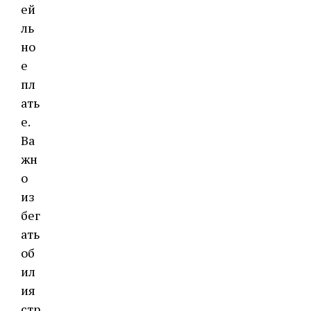
ей
ль
но
е
пл
ать
е.
Ва
жн
о
из
бег
ать
об
ил
ия
стр