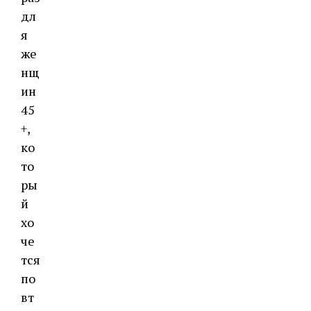
дл
я
же
нщ
ин
45
+,
ко
то
ры
й
хо
че
тся
по
вт