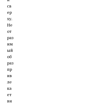
св
ер
ху.
Не
от
раз
им
ый
об
раз
пр
ив
ле
ка
ет
вн