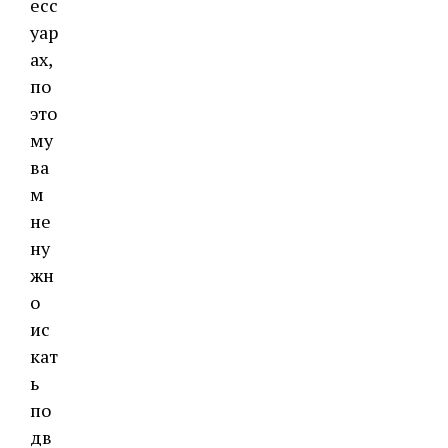
есс
уар
ах,
по
это
му
ва
м
не
ну
жн
о
ис
кат
ь
по
дв