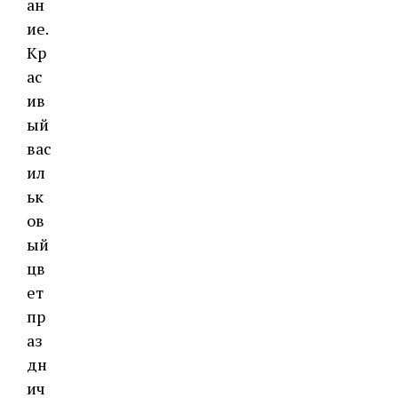
ан
ие.
Кр
ас
ив
ый
вас
ил
ьк
ов
ый
цв
ет
пр
аз
дн
ич