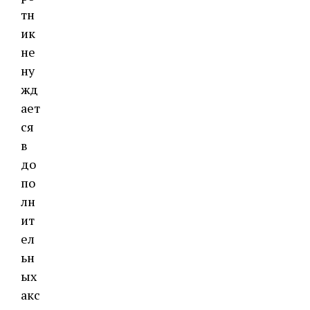
тн
ик
не
ну
жд
ает
ся
в
до
по
лн
ит
ел
ьн
ых
акс