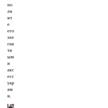
по
лн
ит
е
его
эле
ган
тн
ым
и
акс
есс
уар
ам
и.