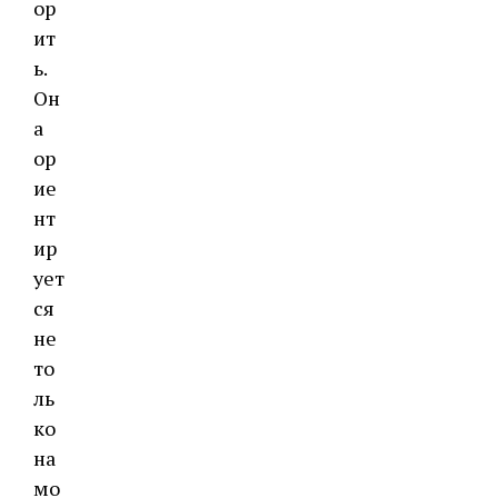
ор
ит
ь.
Он
а
ор
ие
нт
ир
ует
ся
не
то
ль
ко
на
мо