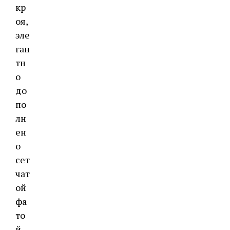
кр
оя,
эле
ган
тн
о
до
по
лн
ен
о
сет
чат
ой ​​
фа
то
й