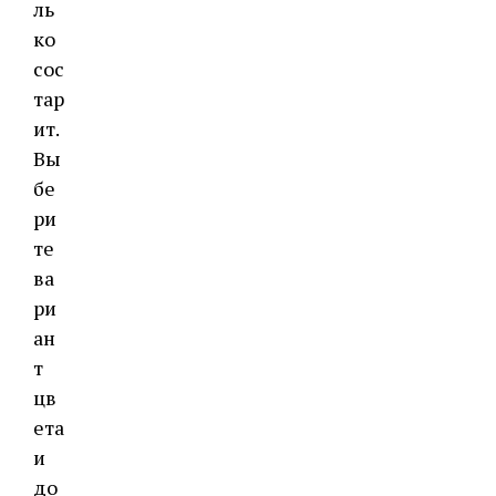
ль
ко
сос
тар
ит.
Вы
бе
ри
те
ва
ри
ан
т
цв
ета
и
до