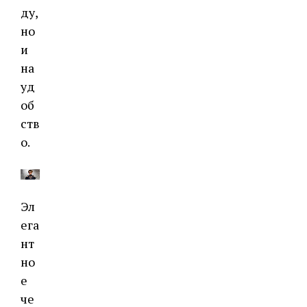
ду,
но
и
на
уд
об
ств
о.
Эл
ега
нт
но
е
че