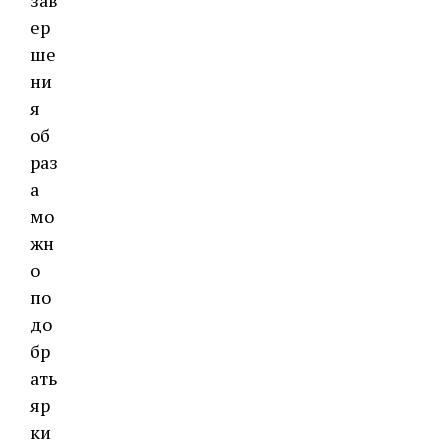
зав
ер
ше
ни
я
об
раз
а
мо
жн
о
по
до
бр
ать
яр
ки