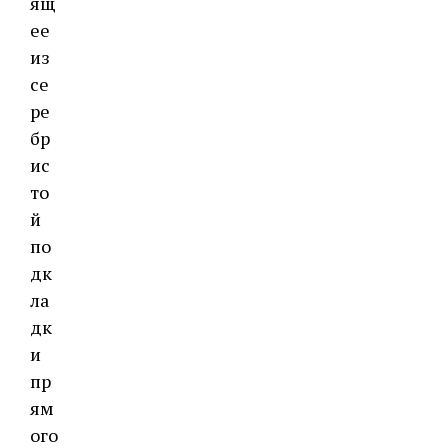
ящ
ее
из
се
ре
бр
ис
то
й
по
дк
ла
дк
и
пр
ям
ого