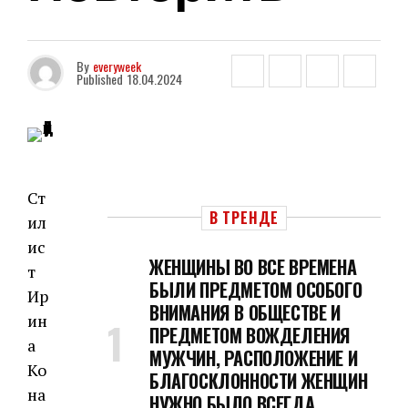
By
everyweek
Published
18.04.2024
Ст
В ТРЕНДЕ
ил
ис
ЖЕНЩИНЫ ВО ВСЕ ВРЕМЕНА
т
БЫЛИ ПРЕДМЕТОМ ОСОБОГО
Ир
ВНИМАНИЯ В ОБЩЕСТВЕ И
ин
ПРЕДМЕТОМ ВОЖДЕЛЕНИЯ
а
МУЖЧИН, РАСПОЛОЖЕНИЕ И
Ко
БЛАГОСКЛОННОСТИ ЖЕНЩИН
на
НУЖНО БЫЛО ВСЕГДА