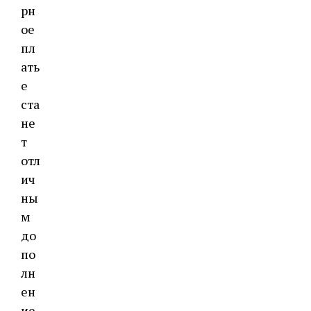
рн
ое
пл
ать
е
ста
не
т
отл
ич
ны
м
до
по
лн
ен
ие