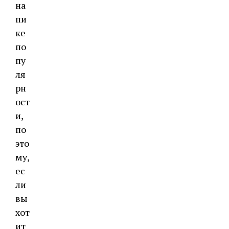
на
пи
ке
по
пу
ля
рн
ост
и,
по
это
му,
ес
ли
вы
хот
ит