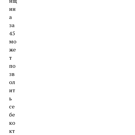
нщ
ин
а
за
45
мо
же
т
по
зв
ол
ит
ь
се
бе
ко
кт