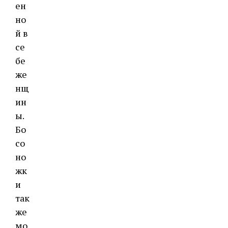
ен
но
й в
се
бе
же
нщ
ин
ы.
Бо
со
но
жк
и
так
же
мо