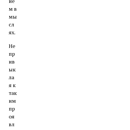
ие
м в
мы
сл
ях.
Не
пр
ив
ык
ла
я к
так
им
пр
оя
вл