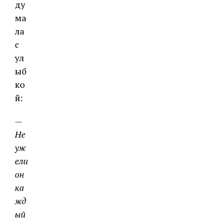
ду
ма
ла
с
ул
ыб
ко
й:
—
Не
уж
ели
он
ка
жд
ый