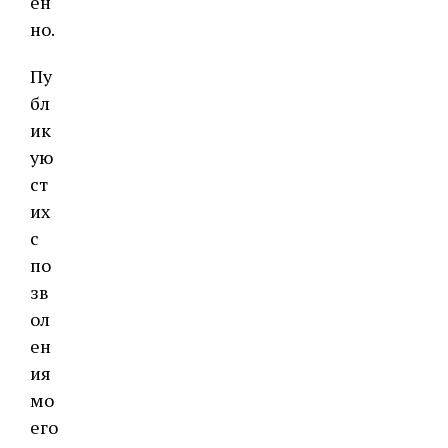
ен
но.
Пу
бл
ик
ую
ст
их
с
по
зв
ол
ен
ия
мо
его