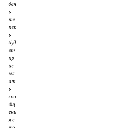
ден
ь
те
пер
ь
буд
ет
пр
ис
ыл
ат
ь
соо
бщ
ени
я с
лю