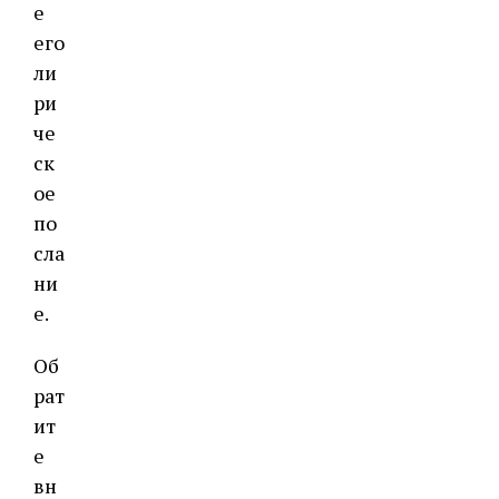
е
его
ли
ри
че
ск
ое
по
сла
ни
е.
Об
рат
ит
е
вн