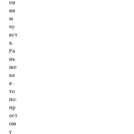
ен
ия
м
чу
вст
в.
Ра
нь
ше
ка
к-
то
по-
пр
ост
ом
у