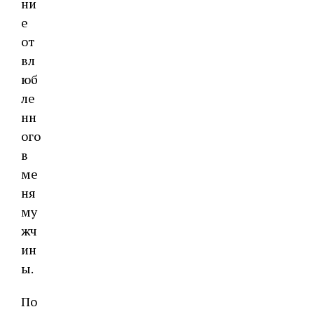
ни
е
от
вл
юб
ле
нн
ого
в
ме
ня
му
жч
ин
ы.
По