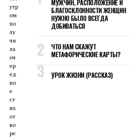
МУЖЧИН, РАСПОЛОЖЕНИЕ И
утр
БЛАГОСКЛОННОСТИ ЖЕНЩИН
ом
НУЖНО БЫЛО ВСЕГДА
по
ДОБИВАТЬСЯ
лу
чи
ЧТО НАМ СКАЖУТ
ла
МЕТАФОРИЧЕСКИЕ КАРТЫ?
оч
ер
ед
УРОК ЖИЗНИ (РАССКАЗ)
но
е
ст
их
от
во
ре