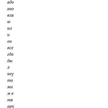
вдо
хно
вля
ю
ил
и
он
все
гда
бы
л
неу
то
ми
м в
тв
орч