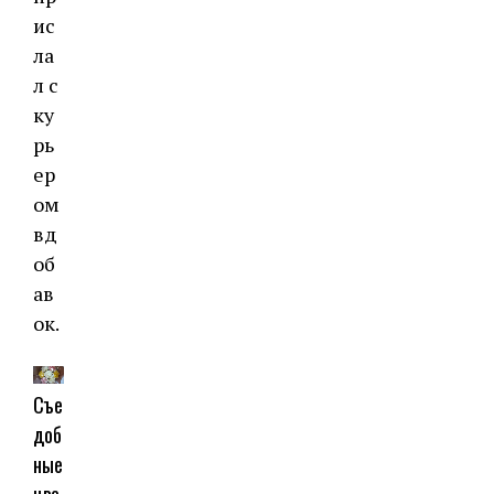
ис
ла
л с
ку
рь
ер
ом
вд
об
ав
ок.
Съе
доб
ные
цве