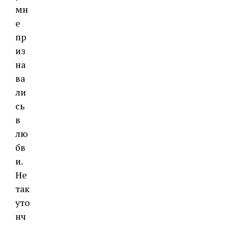
мн
е
пр
из
на
ва
ли
сь
в
лю
бв
и.
Не
так
уто
нч