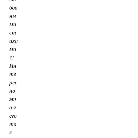
бов
ны
ми
ст
иха
ми
?!
Ин
те
рес
но
эт
о я
его
та
к