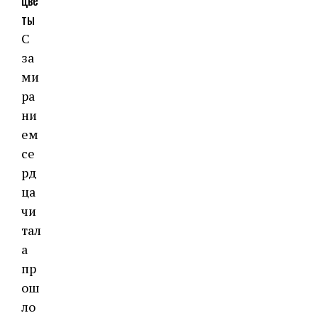
ты
С
за
ми
ра
ни
ем
се
рд
ца
чи
тал
а
пр
ош
ло