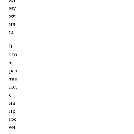
му
жч
ин
ы.
В
это
т
раз
так
же,
с
на
пр
яж
ен