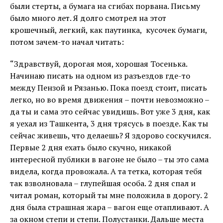
были стерты, а бумага на сгибах порвана. Письму
было много лет. Я долго смотрел на этот
крошечный, легкий, как паутинка, кусочек бумаги,
потом зачем-то начал читать:
“Здравствуй, дорогая моя, хорошая Тосенька.
Начинаю писать на одном из разъездов где-то
между Пензой и Рязанью. Пока поезд стоит, писать
легко, но во время движения – почти невозможно –
да ты и сама это сейчас увидишь. Вот уже 3 дня, как
я уехал из Ташкента, 3 дня трясусь в поезде. Как ты
сейчас живешь, что делаешь? Я здорово соскучился.
Первые 2 дня ехать было скучно, никакой
интересной публики в вагоне не было – ты это сама
видела, когда провожала. А та тетка, которая тебя
так взволновала – глупейшая особа. 2 дня спал и
читал роман, который ты мне положила в дорогу. 2
дня была страшная жара – вагон еще отапливают. А
за окном степи и степи. Полустанки. Дальше места