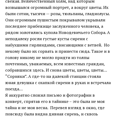
свежая. Величественный холм, над которым
возвышался огромный портрет, а вокруг цветы. Их
были сотни, тысячи — розы, тюльпаны, гладиолусы.
Они огромным пушистым покрывалом укрывали
последнее прибежище заслуженного человека, а
рядом золотились купола Новодевичьего Собора. А
неподалеку росли густые кусты сирени с
набухшими гирляндами, свисающими с ветвей. Но
некому было их сорвать и принести сюда. Такое и в
голову никому не могло придти из толпы
почтенных, уважаемых, всем известных граждан,
собравшихся здесь. И снова цветы, цветы, цветы…
“Сорняки”. А где-то на далекой станции стояла
юная девушка с охапкой сирени в руках и встречала
поезда…
Я аккуратно сложил письмо и фотографии в
конверт, спрятав его в тайнике – это была не моя
тайна и не моя весна. Перевел взгляд в окно, где
повсюду была видна дивная сирень, и сквозь