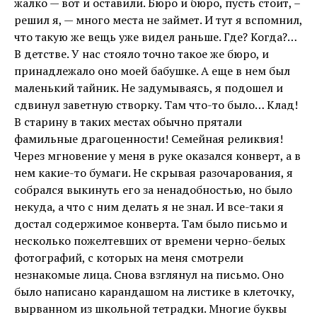
жалко — вот и оставили. Бюро и бюро, пусть стоит, –
решил я, — много места не займет. И тут я вспомнил,
что такую же вещь уже видел раньше. Где? Когда?…
В детстве. У нас стояло точно такое же бюро, и
принадлежало оно моей бабушке. А еще в нем был
маленький тайник. Не задумываясь, я подошел и
сдвинул заветную створку. Там что-то было… Клад!
В старину в таких местах обычно прятали
фамильные драгоценности! Семейная реликвия!
Через мгновение у меня в руке оказался конверт, а в
нем какие-то бумаги. Не скрывая разочарования, я
собрался выкинуть его за ненадобностью, но было
некуда, а что с ним делать я не знал. И все-таки я
достал содержимое конверта. Там было письмо и
несколько пожелтевших от времени черно-белых
фотографий, с которых на меня смотрели
незнакомые лица. Снова взглянул на письмо. Оно
было написано карандашом на листике в клеточку,
вырванном из школьной тетрадки. Многие буквы