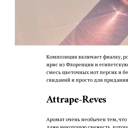
Композиция включает фиалку, ро
ирис из Флоренции и египетскую
смесь цветочных нот персик и б
свиданий и просто для придания
Attrape-Reves
Аромат очень необычен тем, что 
даже некоторую свежесть, котор