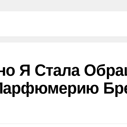
но Я Стала Обра
Парфюмерию Бре