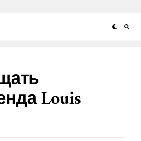
щать
нда Louis