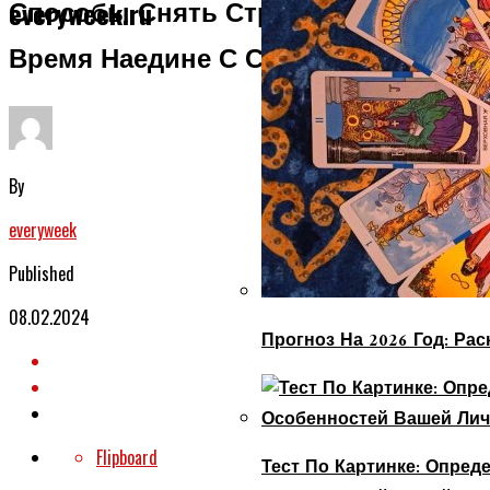
Способы Снять Стресс И Провести
everyweek.ru
Время Наедине С Собой.
By
everyweek
Published
08.02.2024
Прогноз На 2026 Год: Ра
Flipboard
Тест По Картинке: Опре