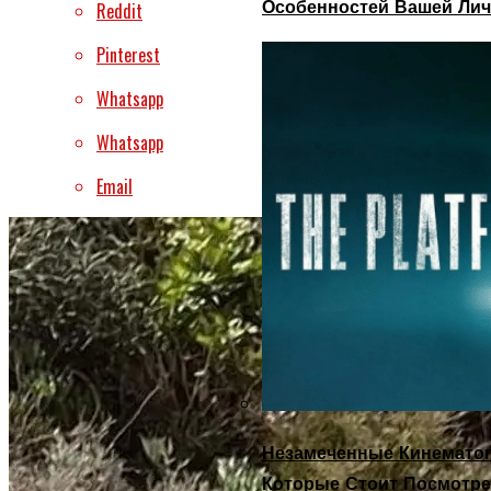
Особенностей Вашей Лич
Reddit
Pinterest
Whatsapp
Whatsapp
Email
Незамеченные Кинематог
Которые Стоит Посмотре