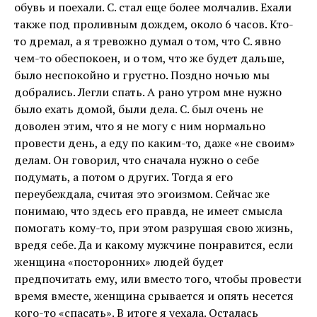
обувь и поехали. С. стал еще более молчалив. Ехали
также под проливным дождем, около 6 часов. Кто-
то дремал, а я тревожно думал о том, что С. явно
чем-то обеспокоен, и о том, что же будет дальше,
было неспокойно и грустно. Поздно ночью мы
добрались. Легли спать. А рано утром мне нужно
было ехать домой, были дела. С. был очень не
доволен этим, что я не могу с ним нормально
провести день, а еду по каким-то, даже «не своим»
делам. Он говорил, что сначала нужно о себе
подумать, а потом о других. Тогда я его
переубеждала, считая это эгоизмом. Сейчас же
понимаю, что здесь его правда, не имеет смысла
помогать кому-то, при этом разрушая свою жизнь,
вредя себе. Да и какому мужчине понравится, если
женщина «посторонних» людей будет
предпочитать ему, или вместо того, чтобы провести
время вместе, женщина срывается и опять несется
кого-то «спасать». В итоге я уехала. Осталась