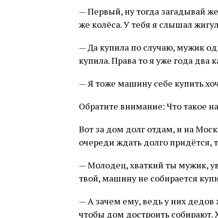
— Первый, ну тогда загадывай жел
же колёса. У тебя я слышал жигу
— Да купила по случаю, мужик од
купила. Права то я уже года два к
— Я тоже машину себе купить хоч
Обратите внимание: Что такое н
Вот за дом долг отдам, и на Мос
очереди ждать долго придётся, та
— Молодец, хваткий ты мужик, у
твой, машину не собирается куп
— А зачем ему, ведь у них дедов 
чтобы дом достроить собирают. Х