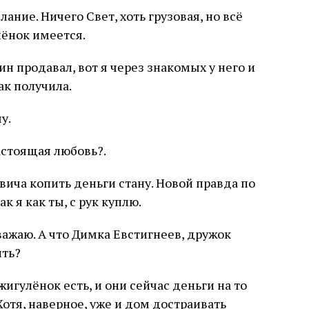
ание. Ничего Свет, хоть грузовая, но всё
лёнок имеется.
ин продавал, вот я через знакомых у него и
ак получила.
у.
астоящая любовь?.
квича копить деньги стану. Новой правда по
к я как ты, с рук куплю.
важаю. А что Димка Евстигнеев, дружок
ить?
жигулёнок есть, и они сейчас деньги на то
отя, наверное, уже и дом достраивать