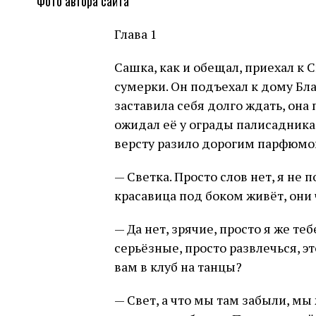
Фото автора сайта
Глава 1
Сашка, как и обещал, приехал к 
сумерки. Он подъехал к дому Бл
заставила себя долго ждать, она
ожидал её у ограды палисадника. 
версту разило дорогим парфюмом
— Светка. Просто слов нет, я не
красавица под боком живёт, они 
— Да нет, зрячие, просто я же те
серьёзные, просто развлечься, эт
вам в клуб на танцы?
— Свет, а что мы там забыли, мы