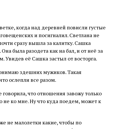
Светке, когда над деревней повисли густые
аговещенских и посигналил. Светлана не
 почти сразу вышла за калитку. Сашка
Она была разодета как на бал, и от неё за
. Увидев её Сашка застыл от восторга.
 понимаю здешних мужиков. Такая
что ослепли все разом.
бе говорила, что отношения завожу только
о не ко мне. Ну что куда поедем, может к
 же не малолетки какие, чтобы по