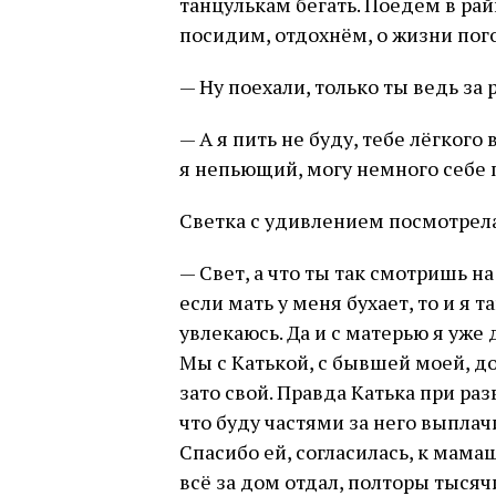
танцулькам бегать. Поедем в рай
посидим, отдохнём, о жизни пог
— Ну поехали, только ты ведь за
— А я пить не буду, тебе лёгког
я непьющий, могу немного себе п
Светка с удивлением посмотрела
— Свет, а что ты так смотришь н
если мать у меня бухает, то и я 
увлекаюсь. Да и с матерью я уже
Мы с Катькой, с бывшей моей, до
зато свой. Правда Катька при раз
что буду частями за него выплач
Спасибо ей, согласилась, к мама
всё за дом отдал, полторы тысячи