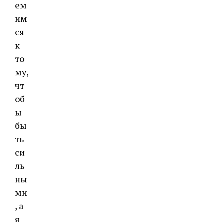
ем
им
ся
к
то
му,
чт
об
ы
бы
ть
си
ль
ны
ми
, а
я