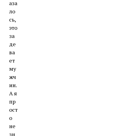
аза
ло
сь,
это
за
де
ва
ет
му
жч
ин.
А я
пр
ост
о
не
зн