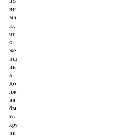
по
ни
ма
ю,
чт
о
же
нщ
ин
а
до
лж
на
бы
ть
хру
пк