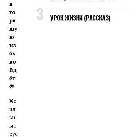
в
го
УРОК ЖИЗНИ (РАССКАЗ)
ря
щу
ю
из
бу
во
йд
ёт
🌟
❌с
ил
ьн
ые
рус