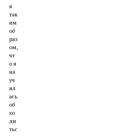
я
так
им
об
раз
ом,
чт
о я
на
уч
ил
ась
об
хо
ди
тьс