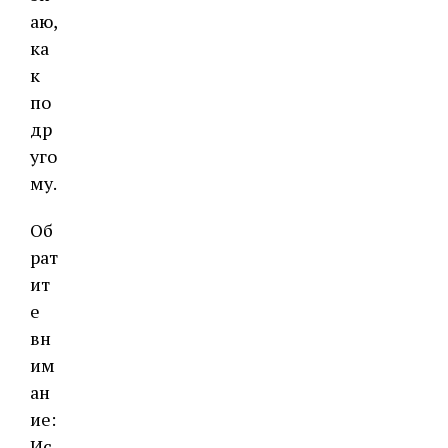
аю,
ка
к
по
др
уго
му.
Об
рат
ит
е
вн
им
ан
ие:
Ис