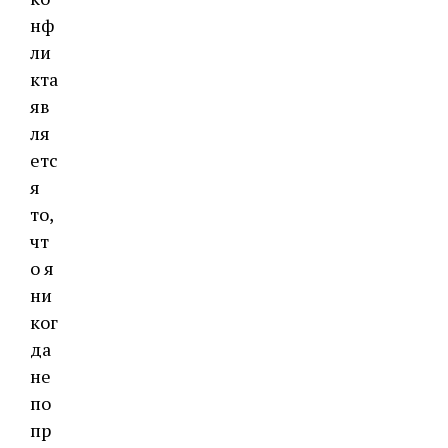
нф
ли
кта
яв
ля
етс
я
то,
чт
о я
ни
ког
да
не
по
пр