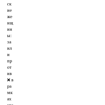
ск
ие
же
нщ
ин
ы:
за
ил
и
пр
от
ив
❌ в
ра
мк
ах