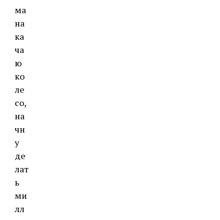
ма
на
ка
ча
ю
ко
ле
со,
на
чн
у
де
лат
ь
ми
лл