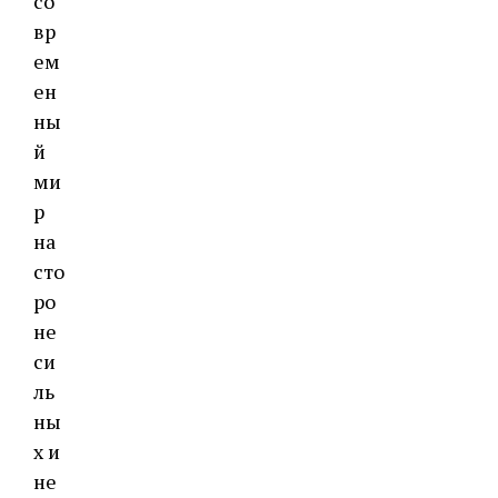
со
вр
ем
ен
ны
й
ми
р
на
сто
ро
не
си
ль
ны
х и
не