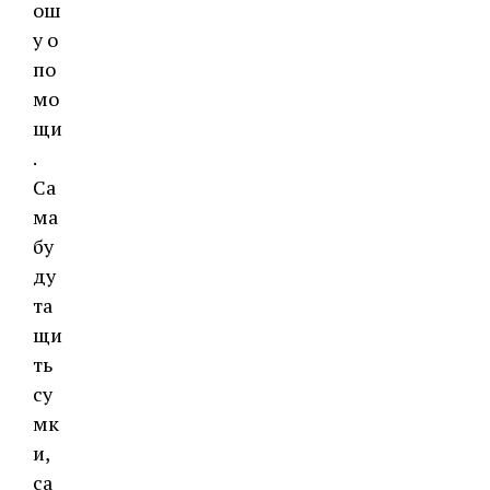
ош
у о
по
мо
щи
.
Са
ма
бу
ду
та
щи
ть
су
мк
и,
са