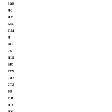
зав
ис
им
ых.
Им
и
во
сх
ищ
аю
тся
, их
ста
вя
т в
пр
им