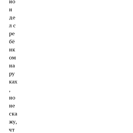
ио
н
де
л с
ре
бё
нк
ом
на
ру
ках
,
но
не
ска
жу,
чт