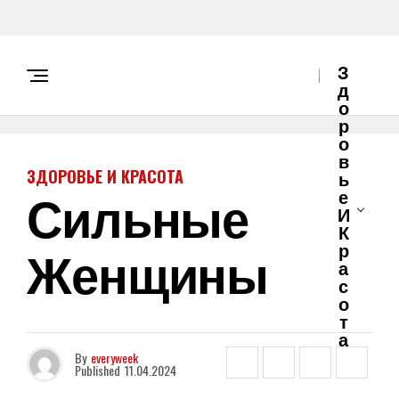
З
Д
О
Р
О
В
ЗДОРОВЬЕ И КРАСОТА
Ь
Сильные
Е
И
К
Женщины
Р
А
С
О
Т
А
By
everyweek
Published
11.04.2024