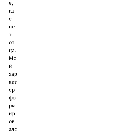
е,
гд
е
не
т
от
ца.
Мо
й
хар
акт
ер
фо
рм
ир
ов
алс