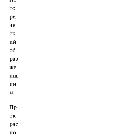
то
ри
че
ск
ий
об
раз
же
нщ
ин
ы.
Пр
ек
рас
но