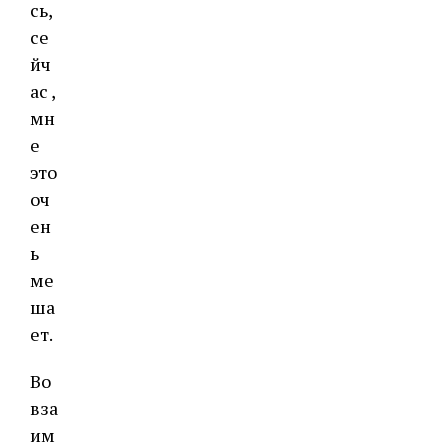
сь,
се
йч
ас ,
мн
е
это
оч
ен
ь
ме
ша
ет.
Во
вза
им