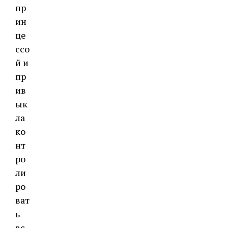
пр
ин
це
ссо
й и
пр
ив
ык
ла
ко
нт
ро
ли
ро
ват
ь
вс