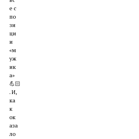
е с
по
зи
ци
и
«м
уж
ик
а»
💪🏻
. И,
ка
к
ок
аза
ло