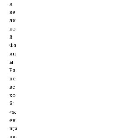
и
ве
ли
ко
й
Фа
ин
ы
Ра
не
вс
ко
й:
«ж
ен
щи
на-