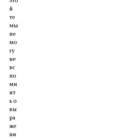
это
й
те
мы
не
мо
гу
не
вс
по
мн
ит
ь о
вы
ра
же
ни