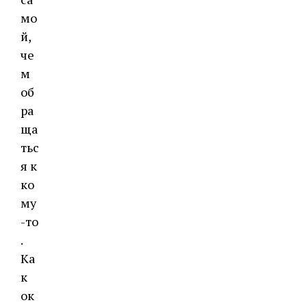
мо
й,
че
м
об
ра
ща
тьс
я к
ко
му
-то
.
Ка
к
ок