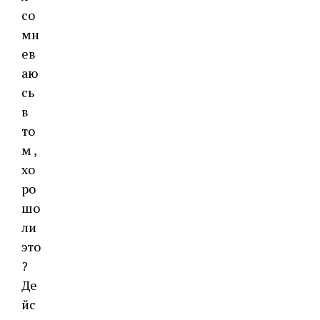
со
мн
ев
аю
сь
в
то
м ,
хо
ро
шо
ли
это
?
Де
йс