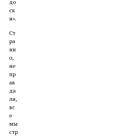
до
ск
и».
Ст
ра
нн
о,
не
пр
ав
да
ли,
вс
е
мы
стр