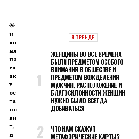
🌟
и
В ТРЕНДЕ
ко
ня
ЖЕНЩИНЫ ВО ВСЕ ВРЕМЕНА
на
БЫЛИ ПРЕДМЕТОМ ОСОБОГО
ск
ВНИМАНИЯ В ОБЩЕСТВЕ И
ак
ПРЕДМЕТОМ ВОЖДЕЛЕНИЯ
у
МУЖЧИН, РАСПОЛОЖЕНИЕ И
БЛАГОСКЛОННОСТИ ЖЕНЩИН
ос
НУЖНО БЫЛО ВСЕГДА
та
ДОБИВАТЬСЯ
но
ви
т,
ЧТО НАМ СКАЖУТ
и
МЕТАФОРИЧЕСКИЕ КАРТЫ?