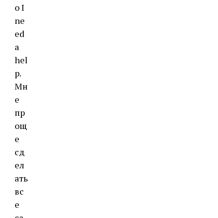
о I
ne
ed
a
hel
p.
Мн
е
пр
ощ
е
сд
ел
ать
вс
е
са