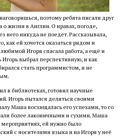
 наговоришься, поэтому ребята писали друг
 о жизни в Англии. О нравах, погоде,
ез него никуда не поедет. Рассказывала,
го, как ей хочется оказаться рядом и
по любимой Игоря спасала работа, а ещё и
ь Игорь выбрал перспективную, и как
бирался стать программистом, и не
ым.
ил в библиотеках, готовил научные
ий. Игорь пытался делиться своими
алу Маша восхищалась его успехами, то со
тали более лаконичными и сухими. Маша
х мероприятиях, ей нужно было
ский с носителями языка и на Игоря у неё