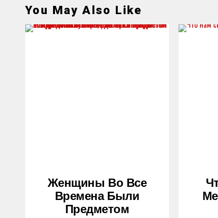
You May Also Like
Женщины Во Все
Ч
Времена Были
Ме
Предметом