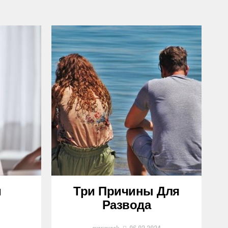
и
Три Причины Для
Развода
4
everyweek
06.02.2024