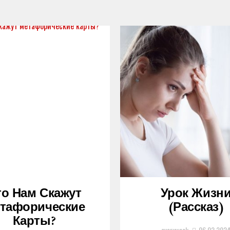
то Нам Скажут
Урок Жизн
тафорические
(рассказ)
Карты?
everyweek
06.02.202