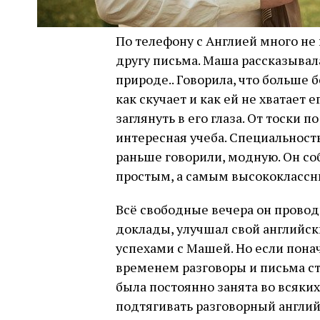
По телефону с Англией много не
другу письма. Маша рассказывала
природе.. Говорила, что больше б
как скучает и как ей не хватает е
заглянуть в его глаза. От тоски 
интересная учеба. Специальност
раньше говорили, модную. Он со
простым, а самым высококлассн
Всё свободные вечера он провод
доклады, улучшал свой английск
успехами с Машей. Но если понач
временем разговоры и письма с
была постоянно занята во всяки
подтягивать разговорный англий