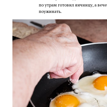
по утрам готовил яичницу, а ве
поужинать.