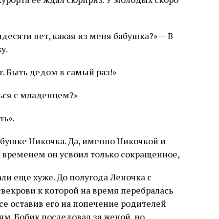
десяти нет, какая из меня бабушка?» — В
у.
т. Быть дедом в самый раз!»
ься с младенцем?»
ть».
абушке Никочка. Да, именно Никочкой и
о временем он усвоил только сокращенное,
али еще хуже. До полугода Леночка с
векрови к которой на время перебралась
се оставив его на попечение родителей
ям. Бобик последовал за женой, но