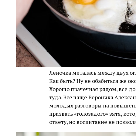
Леночка металась между двух огн
Как быть? Ну не обабиться же око
Хорошо прачечная рядом, все до
туда. Все чаще Вероника Алекса
молодых разговоры на повышенны
призвать «голозадого» зятя, кот
ответу, но воспитание не позвол