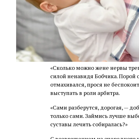
«Сколько можно жене нервы треп
силой ненавидя Бобчика. Порой о
отмахивался, прося не беспокоит
выступать в роли арбитра.
«Сами разберутся, дорогая, — до
только сами. Займись лучше выб
суставы лечить собиралась?»
С возвращением из очередного к