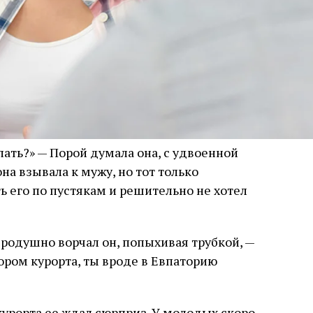
ать?» — Порой думала она, с удвоенной
на взывала к мужу, но тот только
ь его по пустякам и решительно не хотел
бродушно ворчал он, попыхивая трубкой, —
ором курорта, ты вроде в Евпаторию
урорта ее ждал сюрприз. У молодых скоро