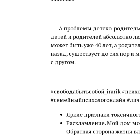
⠀
⠀⠀А проблемы детско-родитель
детей и родителей абсолютно лю
может быть уже 40 лет, а родите
назад, существует до сих пор и
с другом.
⠀
#свободабытьсобой_irarik #пси
#семейныйпсихологонлайн #лич
Яркие признаки токсичного
Расхламление. Мой дом мо
Обратная сторона жизни вл