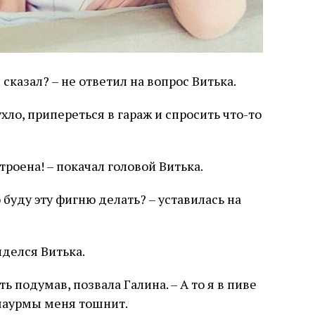
сказал? – не ответил на вопрос Витька.
хло, припереться в гараж и спросить что-то
троена! – покачал головой Витька.
о буду эту фигню делать? – уставилась на
иделся Витька.
ь подумав, позвала Галина. – А то я в пиве
 шаурмы меня тошнит.