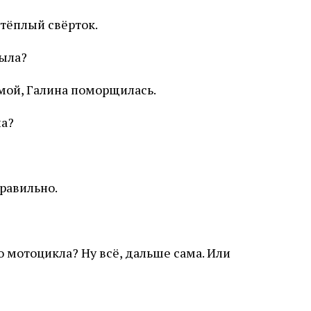
 тёплый свёрток.
была?
мой, Галина поморщилась.
ла?
правильно.
о мотоцикла? Ну всё, дальше сама. Или