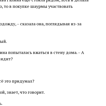
но, то в покупке шаурмы участвовать
подожду, – сказала она, поглядывая из-за
ный.
лина попыталась вжаться в стену дома. – А
видит?
сё это придумал?
ой, знает, что говорит.
ь.