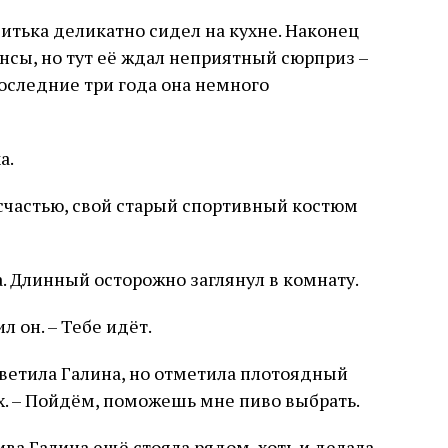
Витька деликатно сидел на кухне. Наконец
нсы, но тут её ждал неприятный сюрприз –
последние три года она немного
а.
 счастью, свой старый спортивный костюм
на. Длинный осторожно заглянул в комнату.
л он. – Тебе идёт.
ответила Галина, но отметила плотоядный
ах. – Пойдём, поможешь мне пиво выбрать.
ва Галина ещё стояла рядом, хоть и делала